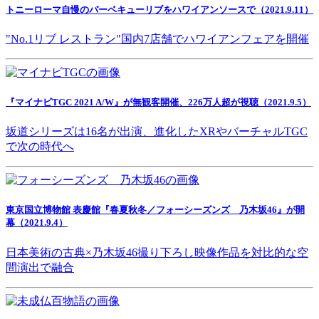
トニーローマ自慢のバーベキューリブをハワイアンソースで（2021.9.11）
"No.1リブ レストラン"国内7店舗でハワイアンフェアを開催
『マイナビTGC 2021 A/W』が無観客開催、226万人超が視聴（2021.9.5）
坂道シリーズは16名が出演、進化したXRやバーチャルTGC
で次の時代へ
東京国立博物館 表慶館『春夏秋冬／フォーシーズンズ 乃木坂46』が開
幕（2021.9.4）
日本美術の古典×乃木坂46撮り下ろし映像作品を対比的な空
間演出で融合