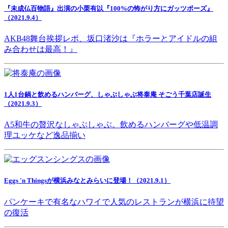
『未成仏百物語』出演の小栗有以『100%の怖がり方にガッツポーズ』
（2021.9.4）
AKB48舞台挨拶レポ、坂口渚沙は『ホラーとアイドルの組
み合わせは最高！』
1人1台鍋と飲めるハンバーグ、しゃぶしゃぶ将泰庵 そごう千葉店誕生
（2021.9.3）
A5和牛の贅沢なしゃぶしゃぶ。飲めるハンバーグや低温調
理ユッケなど逸品揃い
Eggs 'n Thingsが横浜みなとみらいに登場！（2021.9.1）
パンケーキで有名なハワイで人気のレストランが横浜に待望
の復活