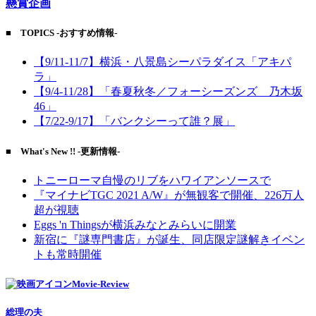
懸賞企画
■ TOPICS -おすすめ情報-
【9/11-11/7】横浜・八景島シーパラダイス「アキパ
ラ」
【9/4-11/28】「春夏秋冬／フォーシーズンズ 乃木坂
46」
【7/22-9/17】「バンクシーって誰？展」
■ What's New !! -更新情報-
トニーローマ自慢のリブをハワイアンソースで
『マイナビTGC 2021 A/W』が無観客で開催、226万人
超が視聴
Eggs 'n Thingsが横浜みなとみらいに開業
新宿に『謎専門書店』が誕生、同店限定謎解きイベン
トも常時開催
Movie-Review
総理の夫