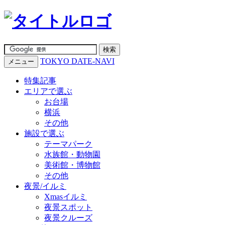
TOKYO DATE-NAVI
メニュー
特集記事
エリアで選ぶ
お台場
横浜
その他
施設で選ぶ
テーマパーク
水族館・動物園
美術館・博物館
その他
夜景/イルミ
Xmasイルミ
夜景スポット
夜景クルーズ