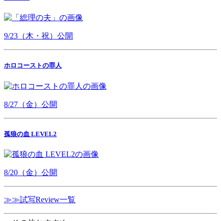
9/23（木・祝）公開
ホロコーストの罪人
8/27（金）公開
孤狼の血 LEVEL2
8/20（金）公開
≫≫試写Review一覧