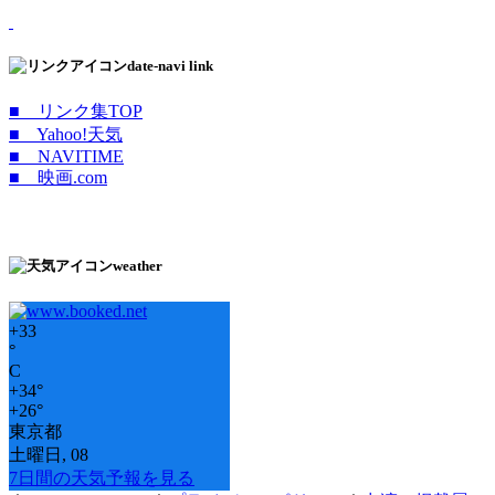
date-navi link
■ リンク集TOP
■ Yahoo!天気
■ NAVITIME
■ 映画.com
weather
+
33
°
C
+
34°
+
26°
東京都
土曜日, 08
7日間の天気予報を見る