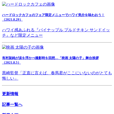
ハードロックカフェのフェア限定メニューでハワイ気分を味わおう！
（2021.8.29）
ハワイ感あふれる『パイナップル プルドチキン サンドイッ
チ』など限定メニュー
有村架純が涙を浮かべ撮影時を回想…「映画 太陽の子」舞台挨拶
（2021.8.5）
黒崎監督「正直に言えば、春馬君がここにいないのがとても
悔しい」
更新情報
記事一覧へ