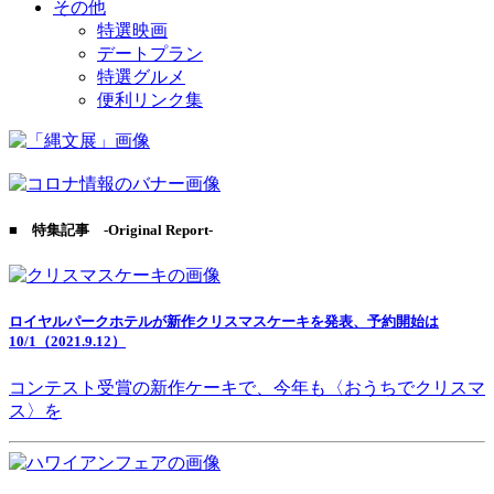
その他
特選映画
デートプラン
特選グルメ
便利リンク集
■ 特集記事 -Original Report-
ロイヤルパークホテルが新作クリスマスケーキを発表、予約開始は
10/1（2021.9.12）
コンテスト受賞の新作ケーキで、今年も〈おうちでクリスマ
ス〉を