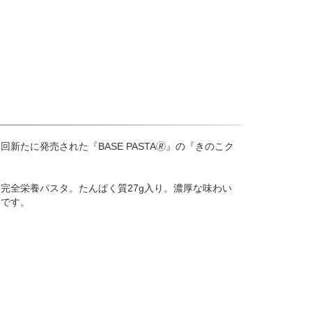
新たに発売された『BASE PASTA🄬』の『きのこク
完全栄養パスタ。たんぱく質27g入り。濃厚な味わい
めです。