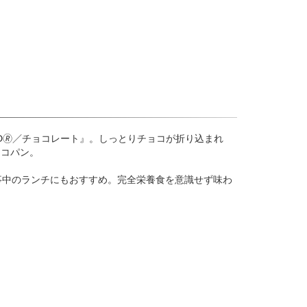
EAD🄬／チョコレート』。しっとりチョコが折り込まれ
ョコパン。
事中のランチにもおすすめ。完全栄養食を意識せず味わ