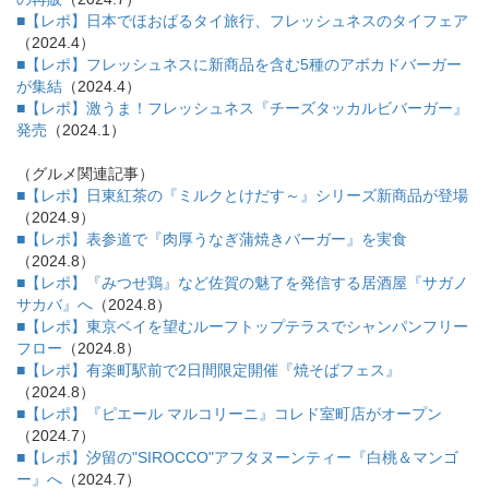
■【レポ】日本でほおばるタイ旅行、フレッシュネスのタイフェア
（2024.4）
■【レポ】フレッシュネスに新商品を含む5種のアボカドバーガー
が集結
（2024.4）
■【レポ】激うま！フレッシュネス『チーズタッカルビバーガー』
発売
（2024.1）
（グルメ関連記事）
■【レポ】日東紅茶の『ミルクとけだす～』シリーズ新商品が登場
（2024.9）
■【レポ】表参道で『肉厚うなぎ蒲焼きバーガー』を実食
（2024.8）
■【レポ】『みつせ鶏』など佐賀の魅了を発信する居酒屋『サガノ
サカバ』へ
（2024.8）
■【レポ】東京ベイを望むルーフトップテラスでシャンパンフリー
フロー
（2024.8）
■【レポ】有楽町駅前で2日間限定開催『焼そばフェス』
（2024.8）
■【レポ】『ピエール マルコリーニ』コレド室町店がオープン
（2024.7）
■【レポ】汐留の"SIROCCO"アフタヌーンティー『白桃＆マンゴ
ー』へ
（2024.7）