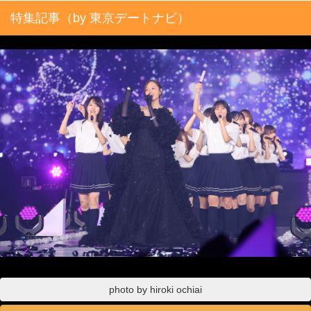
特集記事（by 東京デートナビ）
photo by hiroki ochiai