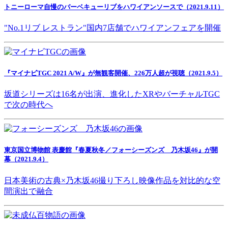
トニーローマ自慢のバーベキューリブをハワイアンソースで（2021.9.11）
"No.1リブ レストラン"国内7店舗でハワイアンフェアを開催
『マイナビTGC 2021 A/W』が無観客開催、226万人超が視聴（2021.9.5）
坂道シリーズは16名が出演、進化したXRやバーチャルTGC
で次の時代へ
東京国立博物館 表慶館『春夏秋冬／フォーシーズンズ 乃木坂46』が開
幕（2021.9.4）
日本美術の古典×乃木坂46撮り下ろし映像作品を対比的な空
間演出で融合