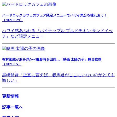
ハードロックカフェのフェア限定メニューでハワイ気分を味わおう！
（2021.8.29）
ハワイ感あふれる『パイナップル プルドチキン サンドイッ
チ』など限定メニュー
有村架純が涙を浮かべ撮影時を回想…「映画 太陽の子」舞台挨拶
（2021.8.5）
黒崎監督「正直に言えば、春馬君がここにいないのがとても
悔しい」
更新情報
記事一覧へ