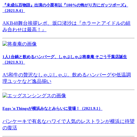
『未成仏百物語』出演の小栗有以『100%の怖がり方にガッツポーズ』
（2021.9.4）
AKB48舞台挨拶レポ、坂口渚沙は『ホラーとアイドルの組
み合わせは最高！』
1人1台鍋と飲めるハンバーグ、しゃぶしゃぶ将泰庵 そごう千葉店誕生
（2021.9.3）
A5和牛の贅沢なしゃぶしゃぶ。飲めるハンバーグや低温調
理ユッケなど逸品揃い
Eggs 'n Thingsが横浜みなとみらいに登場！（2021.9.1）
パンケーキで有名なハワイで人気のレストランが横浜に待望
の復活