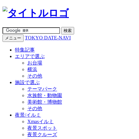
TOKYO DATE-NAVI
メニュー
特集記事
エリアで選ぶ
お台場
横浜
その他
施設で選ぶ
テーマパーク
水族館・動物園
美術館・博物館
その他
夜景/イルミ
Xmasイルミ
夜景スポット
夜景クルーズ