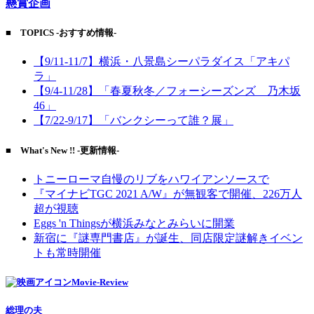
懸賞企画
■ TOPICS -おすすめ情報-
【9/11-11/7】横浜・八景島シーパラダイス「アキパ
ラ」
【9/4-11/28】「春夏秋冬／フォーシーズンズ 乃木坂
46」
【7/22-9/17】「バンクシーって誰？展」
■ What's New !! -更新情報-
トニーローマ自慢のリブをハワイアンソースで
『マイナビTGC 2021 A/W』が無観客で開催、226万人
超が視聴
Eggs 'n Thingsが横浜みなとみらいに開業
新宿に『謎専門書店』が誕生、同店限定謎解きイベン
トも常時開催
Movie-Review
総理の夫