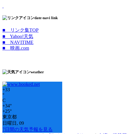
date-navi link
■ リンク集TOP
■ Yahoo!天気
■ NAVITIME
■ 映画.com
weather
+
33
°
C
+
34°
+
25°
東京都
日曜日, 09
7日間の天気予報を見る