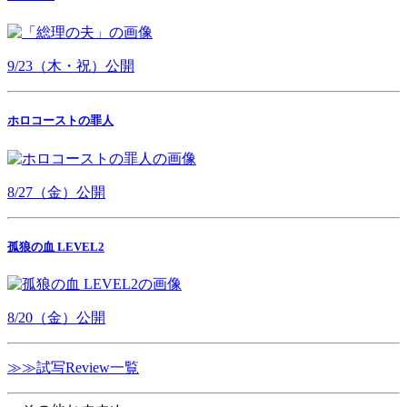
9/23（木・祝）公開
ホロコーストの罪人
8/27（金）公開
孤狼の血 LEVEL2
8/20（金）公開
≫≫試写Review一覧