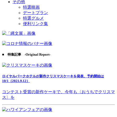
その他
特選映画
デートプラン
特選グルメ
便利リンク集
■ 特集記事 -Original Report-
ロイヤルパークホテルが新作クリスマスケーキを発表、予約開始は
10/1（2021.9.12）
コンテスト受賞の新作ケーキで、今年も〈おうちでクリスマ
ス〉を