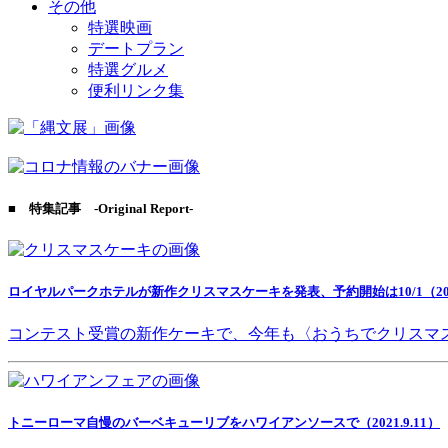
その他
特選映画
デートプラン
特選グルメ
便利リンク集
■ 特集記事 -Original Report-
ロイヤルパークホテルが新作クリスマスケーキを発表、予約開始は10/1（2021
コンテスト受賞の新作ケーキで、今年も〈おうちでクリスマ
トニーローマ自慢のバーベキューリブをハワイアンソースで（2021.9.11）