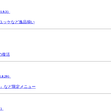
9.3）
ユッケなど逸品揃い
の復活
.29）
チ』など限定メニュー
5）