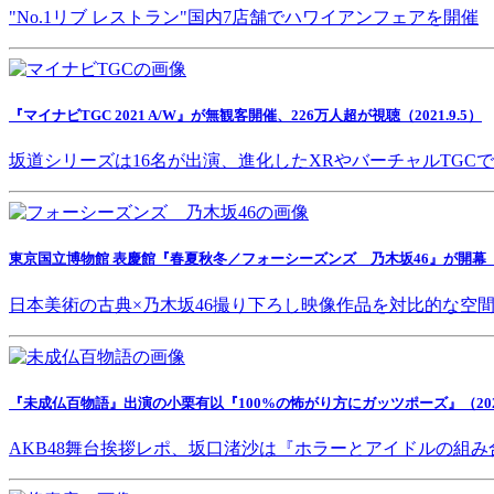
"No.1リブ レストラン"国内7店舗でハワイアンフェアを開催
『マイナビTGC 2021 A/W』が無観客開催、226万人超が視聴（2021.9.5）
坂道シリーズは16名が出演、進化したXRやバーチャルTGC
東京国立博物館 表慶館『春夏秋冬／フォーシーズンズ 乃木坂46』が開幕（202
日本美術の古典×乃木坂46撮り下ろし映像作品を対比的な空
『未成仏百物語』出演の小栗有以『100%の怖がり方にガッツポーズ』（2021.
AKB48舞台挨拶レポ、坂口渚沙は『ホラーとアイドルの組