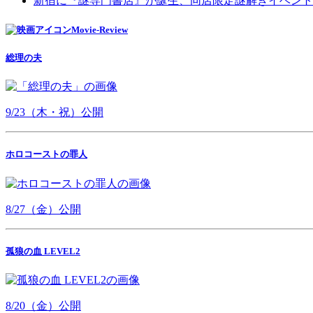
新宿に『謎専門書店』が誕生、同店限定謎解きイベント
Movie-Review
総理の夫
9/23（木・祝）公開
ホロコーストの罪人
8/27（金）公開
孤狼の血 LEVEL2
8/20（金）公開