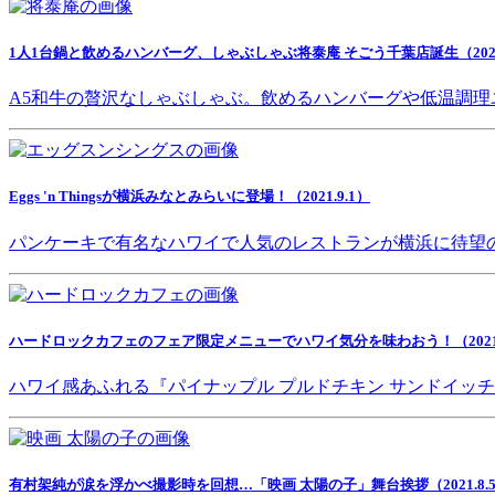
1人1台鍋と飲めるハンバーグ、しゃぶしゃぶ将泰庵 そごう千葉店誕生（2021.
A5和牛の贅沢なしゃぶしゃぶ。飲めるハンバーグや低温調理
Eggs 'n Thingsが横浜みなとみらいに登場！（2021.9.1）
パンケーキで有名なハワイで人気のレストランが横浜に待望
ハードロックカフェのフェア限定メニューでハワイ気分を味わおう！（2021.8
ハワイ感あふれる『パイナップル プルドチキン サンドイッ
有村架純が涙を浮かべ撮影時を回想…「映画 太陽の子」舞台挨拶（2021.8.