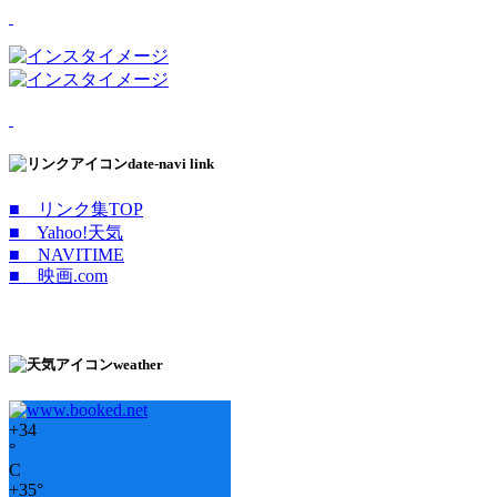
date-navi link
■ リンク集TOP
■ Yahoo!天気
■ NAVITIME
■ 映画.com
weather
+
34
°
C
+
35°