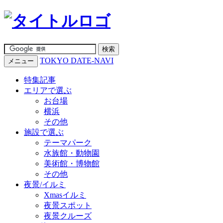
TOKYO DATE-NAVI
メニュー
特集記事
エリアで選ぶ
お台場
横浜
その他
施設で選ぶ
テーマパーク
水族館・動物園
美術館・博物館
その他
夜景/イルミ
Xmasイルミ
夜景スポット
夜景クルーズ