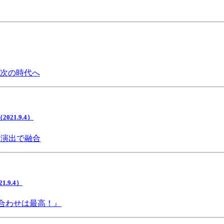
で次の時代へ
1.9.4）
間演出で融合
9.4）
み合わせは最高！』