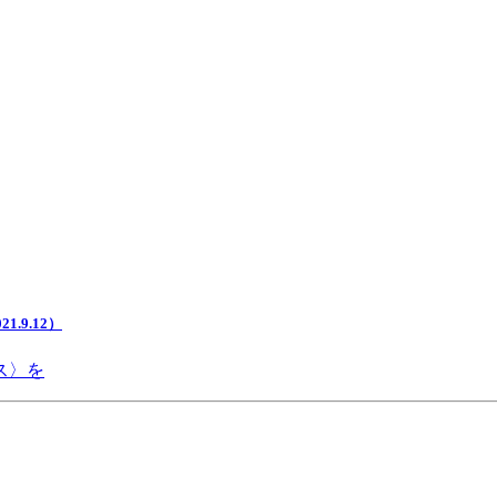
.9.12）
ス〉を