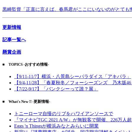
黒崎監督「正直に言えば、春馬君がここにいないのがとても
更新情報
記事一覧へ
懸賞企画
■ TOPICS -おすすめ情報-
【9/11-11/7】横浜・八景島シーパラダイス「アキパラ」
【9/4-11/28】「春夏秋冬／フォーシーズンズ 乃木坂4
【7/22-9/17】「バンクシーって誰？展」
■ What's New !! -更新情報-
トニーローマ自慢のリブをハワイアンソースで
『マイナビTGC 2021 A/W』が無観客で開催、226万人
Eggs 'n Thingsが横浜みなとみらいに開業