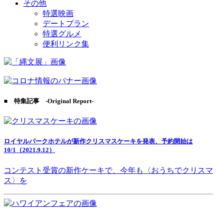
その他
特選映画
デートプラン
特選グルメ
便利リンク集
■ 特集記事 -Original Report-
ロイヤルパークホテルが新作クリスマスケーキを発表、予約開始は
10/1（2021.9.12）
コンテスト受賞の新作ケーキで、今年も〈おうちでクリスマ
ス〉を