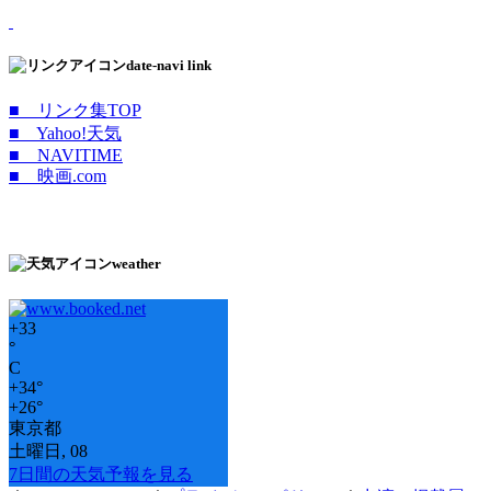
date-navi link
■ リンク集TOP
■ Yahoo!天気
■ NAVITIME
■ 映画.com
weather
+
33
°
C
+
34°
+
26°
東京都
土曜日, 08
7日間の天気予報を見る