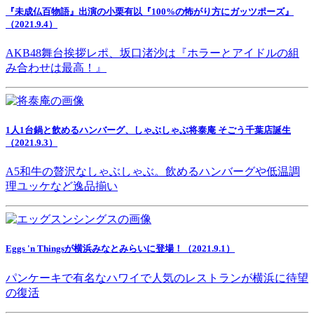
『未成仏百物語』出演の小栗有以『100%の怖がり方にガッツポーズ』
（2021.9.4）
AKB48舞台挨拶レポ、坂口渚沙は『ホラーとアイドルの組
み合わせは最高！』
1人1台鍋と飲めるハンバーグ、しゃぶしゃぶ将泰庵 そごう千葉店誕生
（2021.9.3）
A5和牛の贅沢なしゃぶしゃぶ。飲めるハンバーグや低温調
理ユッケなど逸品揃い
Eggs 'n Thingsが横浜みなとみらいに登場！（2021.9.1）
パンケーキで有名なハワイで人気のレストランが横浜に待望
の復活