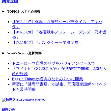
懸賞企画
■ TOPICS -おすすめ情報-
【9/11-11/7】横浜・八景島シーパラダイス「アキパ
ラ」
【9/4-11/28】「春夏秋冬／フォーシーズンズ 乃木坂
46」
【7/22-9/17】「バンクシーって誰？展」
■ What's New !! -更新情報-
トニーローマ自慢のリブをハワイアンソースで
『マイナビTGC 2021 A/W』が無観客で開催、226万人
超が視聴
Eggs 'n Thingsが横浜みなとみらいに開業
新宿に『謎専門書店』が誕生、同店限定謎解きイベン
トも常時開催
Movie-Review
総理の夫