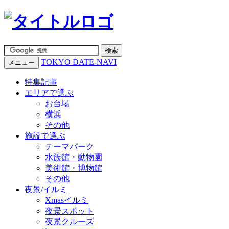
TOKYO DATE-NAVI
メニュー
特集記事
エリアで選ぶ
お台場
横浜
その他
施設で選ぶ
テーマパーク
水族館・動物園
美術館・博物館
その他
夜景/イルミ
Xmasイルミ
夜景スポット
夜景クルーズ