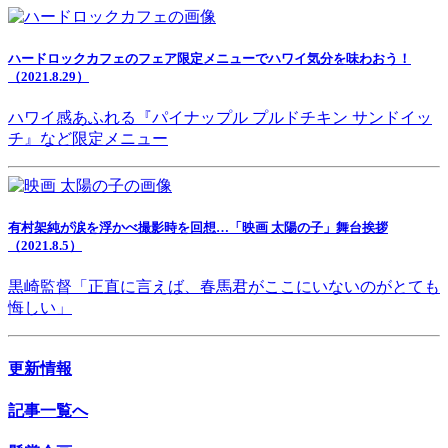
ハードロックカフェのフェア限定メニューでハワイ気分を味わおう！
（2021.8.29）
ハワイ感あふれる『パイナップル プルドチキン サンドイッ
チ』など限定メニュー
有村架純が涙を浮かべ撮影時を回想…「映画 太陽の子」舞台挨拶
（2021.8.5）
黒崎監督「正直に言えば、春馬君がここにいないのがとても
悔しい」
更新情報
記事一覧へ