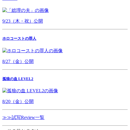
9/23（木・祝）公開
ホロコーストの罪人
8/27（金）公開
孤狼の血 LEVEL2
8/20（金）公開
≫≫試写Review一覧