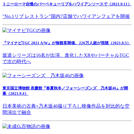
トニーローマ自慢のバーベキューリブをハワイアンソースで（2021.9.11）
"No.1リブ レストラン"国内7店舗でハワイアンフェアを開催
『マイナビTGC 2021 A/W』が無観客開催、226万人超が視聴（2021.9.5）
坂道シリーズは16名が出演、進化したXRやバーチャルTGC
で次の時代へ
東京国立博物館 表慶館『春夏秋冬／フォーシーズンズ 乃木坂46』が開
幕（2021.9.4）
日本美術の古典×乃木坂46撮り下ろし映像作品を対比的な空
間演出で融合