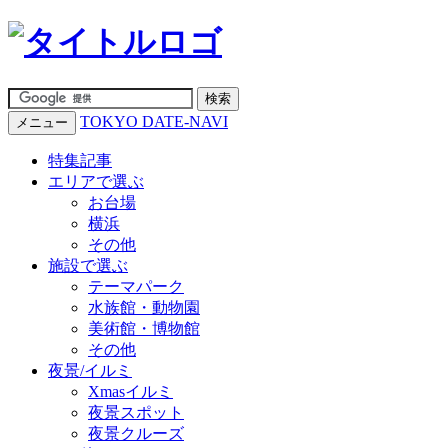
TOKYO DATE-NAVI
メニュー
特集記事
エリアで選ぶ
お台場
横浜
その他
施設で選ぶ
テーマパーク
水族館・動物園
美術館・博物館
その他
夜景/イルミ
Xmasイルミ
夜景スポット
夜景クルーズ