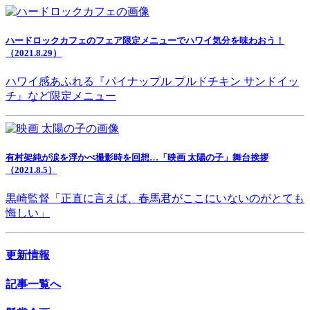
ハードロックカフェのフェア限定メニューでハワイ気分を味わおう！
（2021.8.29）
ハワイ感あふれる『パイナップル プルドチキン サンドイッ
チ』など限定メニュー
有村架純が涙を浮かべ撮影時を回想…「映画 太陽の子」舞台挨拶
（2021.8.5）
黒崎監督「正直に言えば、春馬君がここにいないのがとても
悔しい」
更新情報
記事一覧へ