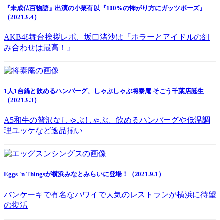
『未成仏百物語』出演の小栗有以『100%の怖がり方にガッツポーズ』
（2021.9.4）
AKB48舞台挨拶レポ、坂口渚沙は『ホラーとアイドルの組
み合わせは最高！』
1人1台鍋と飲めるハンバーグ、しゃぶしゃぶ将泰庵 そごう千葉店誕生
（2021.9.3）
A5和牛の贅沢なしゃぶしゃぶ。飲めるハンバーグや低温調
理ユッケなど逸品揃い
Eggs 'n Thingsが横浜みなとみらいに登場！（2021.9.1）
パンケーキで有名なハワイで人気のレストランが横浜に待望
の復活