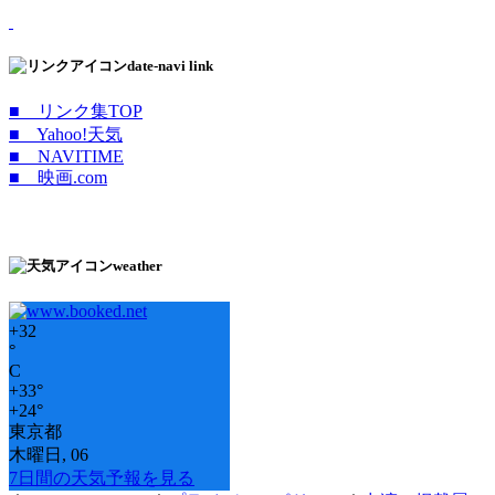
date-navi link
■ リンク集TOP
■ Yahoo!天気
■ NAVITIME
■ 映画.com
weather
+
32
°
C
+
33°
+
24°
東京都
木曜日, 06
7日間の天気予報を見る