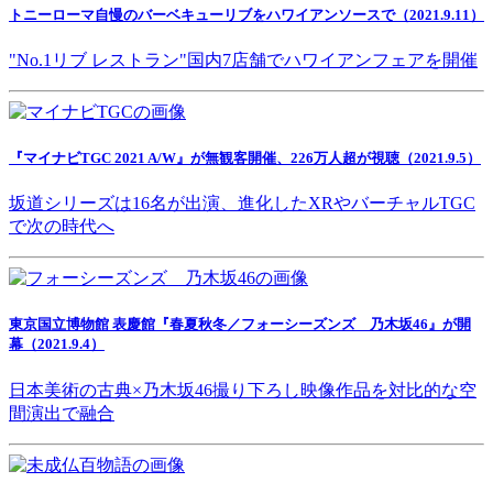
トニーローマ自慢のバーベキューリブをハワイアンソースで（2021.9.11）
"No.1リブ レストラン"国内7店舗でハワイアンフェアを開催
『マイナビTGC 2021 A/W』が無観客開催、226万人超が視聴（2021.9.5）
坂道シリーズは16名が出演、進化したXRやバーチャルTGC
で次の時代へ
東京国立博物館 表慶館『春夏秋冬／フォーシーズンズ 乃木坂46』が開
幕（2021.9.4）
日本美術の古典×乃木坂46撮り下ろし映像作品を対比的な空
間演出で融合