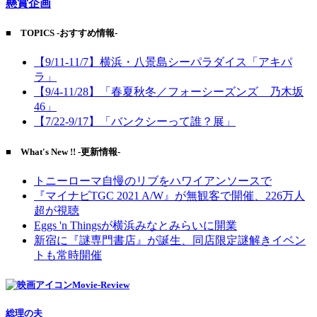
懸賞企画
■ TOPICS -おすすめ情報-
【9/11-11/7】横浜・八景島シーパラダイス「アキパ
ラ」
【9/4-11/28】「春夏秋冬／フォーシーズンズ 乃木坂
46」
【7/22-9/17】「バンクシーって誰？展」
■ What's New !! -更新情報-
トニーローマ自慢のリブをハワイアンソースで
『マイナビTGC 2021 A/W』が無観客で開催、226万人
超が視聴
Eggs 'n Thingsが横浜みなとみらいに開業
新宿に『謎専門書店』が誕生、同店限定謎解きイベン
トも常時開催
Movie-Review
総理の夫