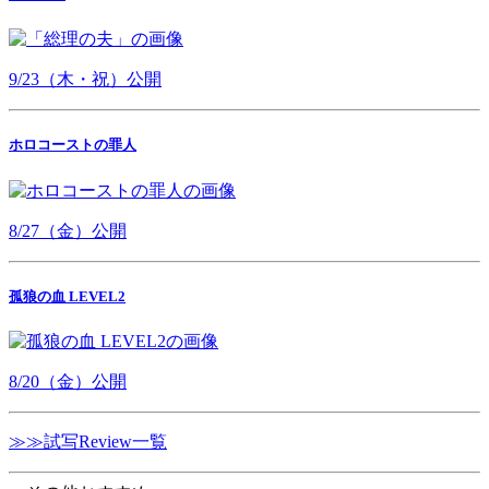
9/23（木・祝）公開
ホロコーストの罪人
8/27（金）公開
孤狼の血 LEVEL2
8/20（金）公開
≫≫試写Review一覧