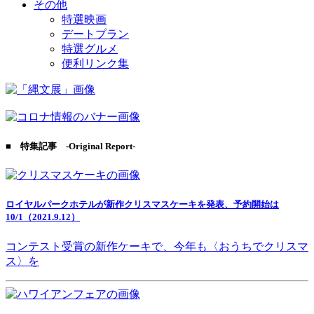
その他
特選映画
デートプラン
特選グルメ
便利リンク集
■ 特集記事 -Original Report-
ロイヤルパークホテルが新作クリスマスケーキを発表、予約開始は
10/1（2021.9.12）
コンテスト受賞の新作ケーキで、今年も〈おうちでクリスマ
ス〉を