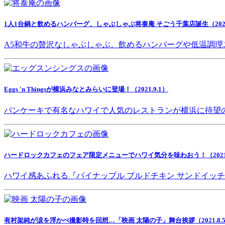
1人1台鍋と飲めるハンバーグ、しゃぶしゃぶ将泰庵 そごう千葉店誕生（2021.
A5和牛の贅沢なしゃぶしゃぶ。飲めるハンバーグや低温調理
Eggs 'n Thingsが横浜みなとみらいに登場！（2021.9.1）
パンケーキで有名なハワイで人気のレストランが横浜に待望
ハードロックカフェのフェア限定メニューでハワイ気分を味わおう！（2021.8
ハワイ感あふれる『パイナップル プルドチキン サンドイッ
有村架純が涙を浮かべ撮影時を回想…「映画 太陽の子」舞台挨拶（2021.8.