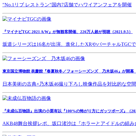
"No.1リブ レストラン"国内7店舗でハワイアンフェアを開催
『マイナビTGC 2021 A/W』が無観客開催、226万人超が視聴（2021.9.5）
坂道シリーズは16名が出演、進化したXRやバーチャルTGC
東京国立博物館 表慶館『春夏秋冬／フォーシーズンズ 乃木坂46』が開幕（202
日本美術の古典×乃木坂46撮り下ろし映像作品を対比的な空
『未成仏百物語』出演の小栗有以『100%の怖がり方にガッツポーズ』（2021.
AKB48舞台挨拶レポ、坂口渚沙は『ホラーとアイドルの組