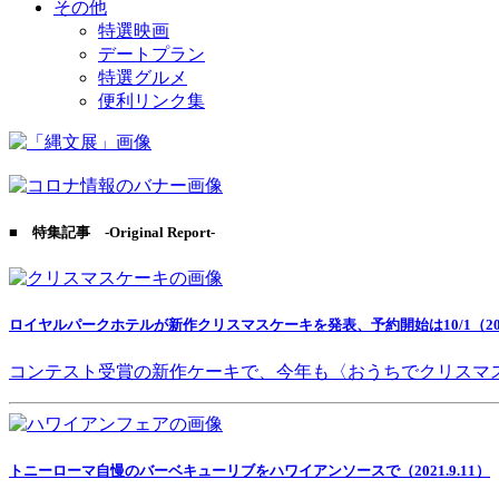
その他
特選映画
デートプラン
特選グルメ
便利リンク集
■ 特集記事 -Original Report-
ロイヤルパークホテルが新作クリスマスケーキを発表、予約開始は10/1（2021
コンテスト受賞の新作ケーキで、今年も〈おうちでクリスマ
トニーローマ自慢のバーベキューリブをハワイアンソースで（2021.9.11）