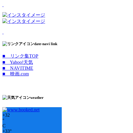
date-navi link
■ リンク集TOP
■ Yahoo!天気
■ NAVITIME
■ 映画.com
weather
+
32
°
C
+
33°