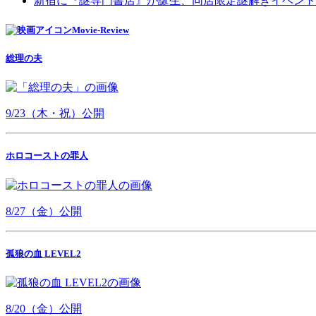
新宿に『謎専門書店』が誕生、同店限定謎解きイベント
Movie-Review
総理の夫
9/23（木・祝）公開
ホロコーストの罪人
8/27（金）公開
孤狼の血 LEVEL2
8/20（金）公開