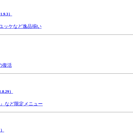
9.3）
ユッケなど逸品揃い
の復活
.29）
チ』など限定メニュー
5）