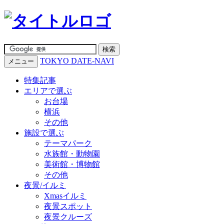
TOKYO DATE-NAVI
メニュー
特集記事
エリアで選ぶ
お台場
横浜
その他
施設で選ぶ
テーマパーク
水族館・動物園
美術館・博物館
その他
夜景/イルミ
Xmasイルミ
夜景スポット
夜景クルーズ