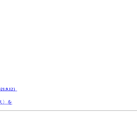
.9.12）
ス〉を