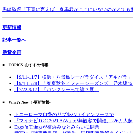
黒崎監督「正直に言えば、春馬君がここにいないのがとても
更新情報
記事一覧へ
懸賞企画
■ TOPICS -おすすめ情報-
【9/11-11/7】横浜・八景島シーパラダイス「アキパラ」
【9/4-11/28】「春夏秋冬／フォーシーズンズ 乃木坂4
【7/22-9/17】「バンクシーって誰？展」
■ What's New !! -更新情報-
トニーローマ自慢のリブをハワイアンソースで
『マイナビTGC 2021 A/W』が無観客で開催、226万人
Eggs 'n Thingsが横浜みなとみらいに開業