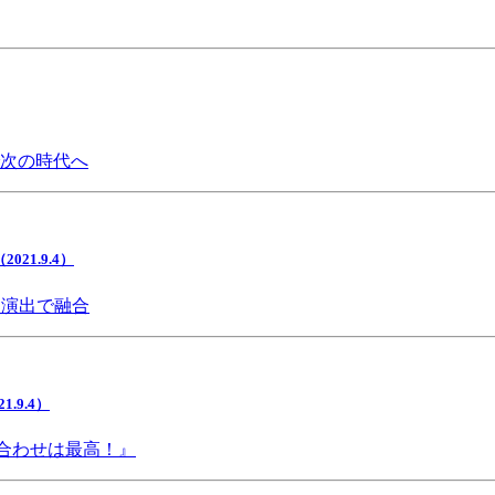
で次の時代へ
1.9.4）
間演出で融合
9.4）
み合わせは最高！』