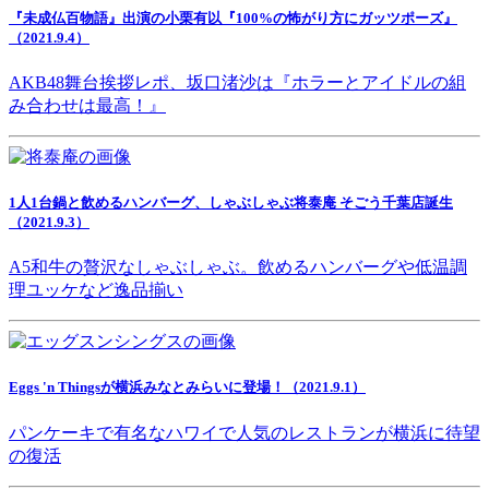
『未成仏百物語』出演の小栗有以『100%の怖がり方にガッツポーズ』
（2021.9.4）
AKB48舞台挨拶レポ、坂口渚沙は『ホラーとアイドルの組
み合わせは最高！』
1人1台鍋と飲めるハンバーグ、しゃぶしゃぶ将泰庵 そごう千葉店誕生
（2021.9.3）
A5和牛の贅沢なしゃぶしゃぶ。飲めるハンバーグや低温調
理ユッケなど逸品揃い
Eggs 'n Thingsが横浜みなとみらいに登場！（2021.9.1）
パンケーキで有名なハワイで人気のレストランが横浜に待望
の復活