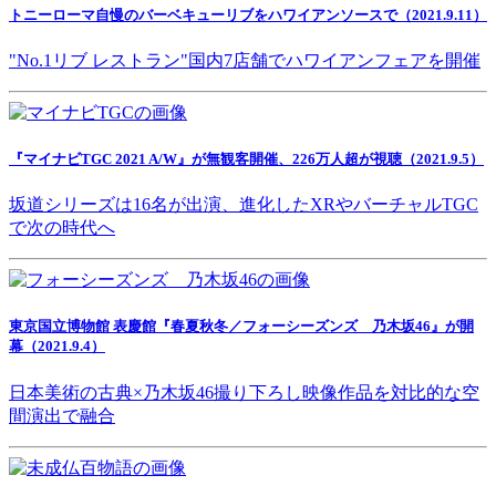
トニーローマ自慢のバーベキューリブをハワイアンソースで（2021.9.11）
"No.1リブ レストラン"国内7店舗でハワイアンフェアを開催
『マイナビTGC 2021 A/W』が無観客開催、226万人超が視聴（2021.9.5）
坂道シリーズは16名が出演、進化したXRやバーチャルTGC
で次の時代へ
東京国立博物館 表慶館『春夏秋冬／フォーシーズンズ 乃木坂46』が開
幕（2021.9.4）
日本美術の古典×乃木坂46撮り下ろし映像作品を対比的な空
間演出で融合