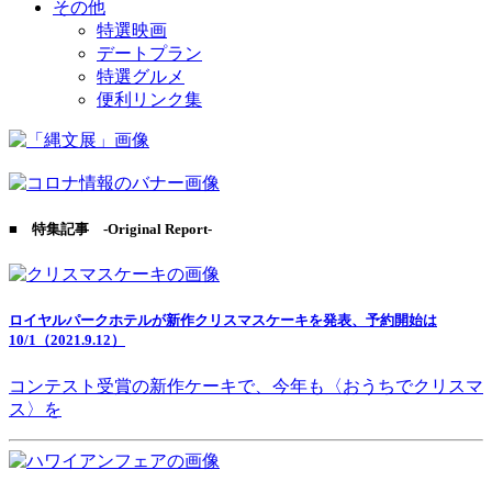
その他
特選映画
デートプラン
特選グルメ
便利リンク集
■ 特集記事 -Original Report-
ロイヤルパークホテルが新作クリスマスケーキを発表、予約開始は
10/1（2021.9.12）
コンテスト受賞の新作ケーキで、今年も〈おうちでクリスマ
ス〉を