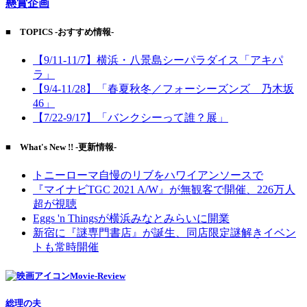
懸賞企画
■ TOPICS -おすすめ情報-
【9/11-11/7】横浜・八景島シーパラダイス「アキパ
ラ」
【9/4-11/28】「春夏秋冬／フォーシーズンズ 乃木坂
46」
【7/22-9/17】「バンクシーって誰？展」
■ What's New !! -更新情報-
トニーローマ自慢のリブをハワイアンソースで
『マイナビTGC 2021 A/W』が無観客で開催、226万人
超が視聴
Eggs 'n Thingsが横浜みなとみらいに開業
新宿に『謎専門書店』が誕生、同店限定謎解きイベン
トも常時開催
Movie-Review
総理の夫