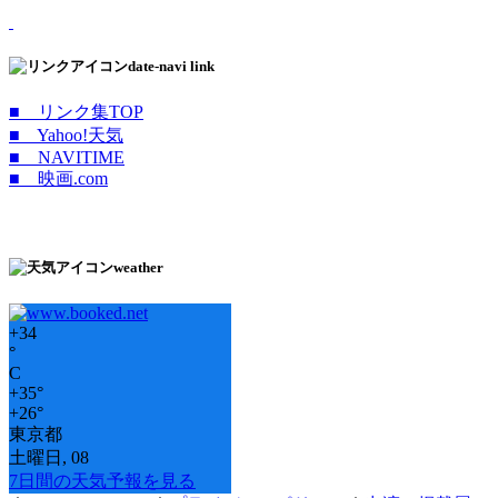
date-navi link
■ リンク集TOP
■ Yahoo!天気
■ NAVITIME
■ 映画.com
weather
+
34
°
C
+
35°
+
26°
東京都
土曜日, 08
7日間の天気予報を見る