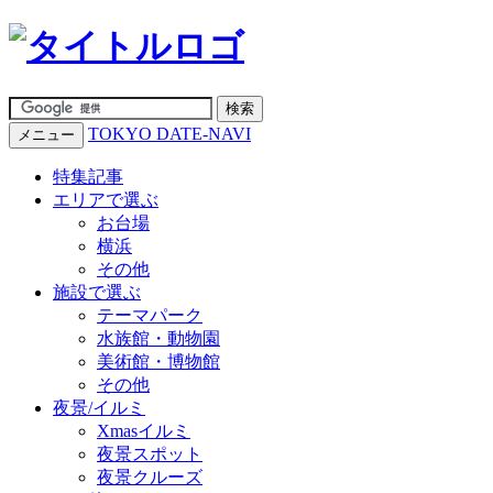
TOKYO DATE-NAVI
メニュー
特集記事
エリアで選ぶ
お台場
横浜
その他
施設で選ぶ
テーマパーク
水族館・動物園
美術館・博物館
その他
夜景/イルミ
Xmasイルミ
夜景スポット
夜景クルーズ