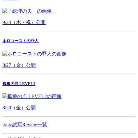
9/23（木・祝）公開
ホロコーストの罪人
8/27（金）公開
孤狼の血 LEVEL2
8/20（金）公開
≫≫試写Review一覧