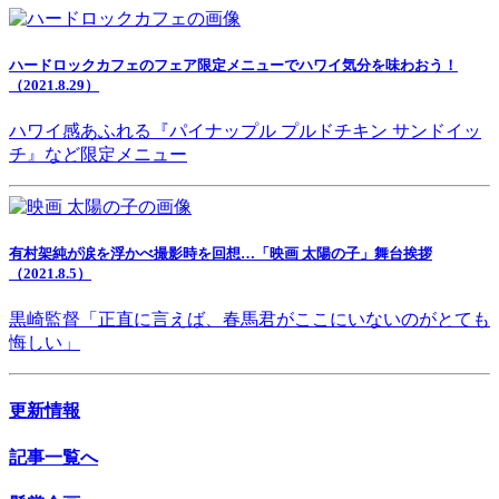
ハードロックカフェのフェア限定メニューでハワイ気分を味わおう！
（2021.8.29）
ハワイ感あふれる『パイナップル プルドチキン サンドイッ
チ』など限定メニュー
有村架純が涙を浮かべ撮影時を回想…「映画 太陽の子」舞台挨拶
（2021.8.5）
黒崎監督「正直に言えば、春馬君がここにいないのがとても
悔しい」
更新情報
記事一覧へ