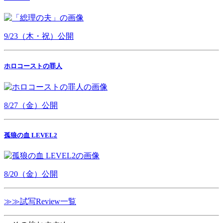
9/23（木・祝）公開
ホロコーストの罪人
8/27（金）公開
孤狼の血 LEVEL2
8/20（金）公開
≫≫試写Review一覧