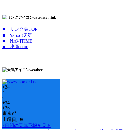
date-navi link
■ リンク集TOP
■ Yahoo!天気
■ NAVITIME
■ 映画.com
weather
+
34
°
C
+
34°
+
26°
東京都
土曜日, 08
7日間の天気予報を見る