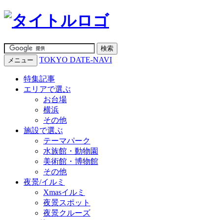
TOKYO DATE-NAVI
メニュー
特集記事
エリアで選ぶ
お台場
横浜
その他
施設で選ぶ
テーマパーク
水族館・動物園
美術館・博物館
その他
夜景/イルミ
Xmasイルミ
夜景スポット
夜景クルーズ