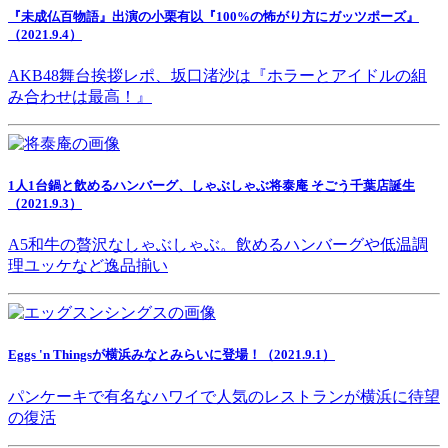
『未成仏百物語』出演の小栗有以『100%の怖がり方にガッツポーズ』
（2021.9.4）
AKB48舞台挨拶レポ、坂口渚沙は『ホラーとアイドルの組
み合わせは最高！』
1人1台鍋と飲めるハンバーグ、しゃぶしゃぶ将泰庵 そごう千葉店誕生
（2021.9.3）
A5和牛の贅沢なしゃぶしゃぶ。飲めるハンバーグや低温調
理ユッケなど逸品揃い
Eggs 'n Thingsが横浜みなとみらいに登場！（2021.9.1）
パンケーキで有名なハワイで人気のレストランが横浜に待望
の復活