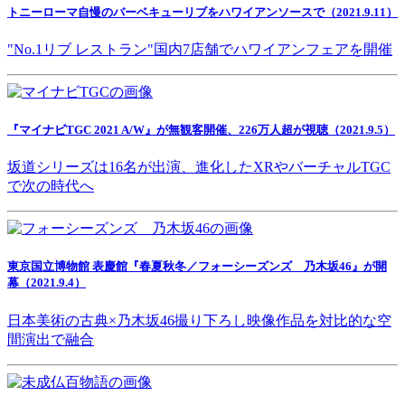
トニーローマ自慢のバーベキューリブをハワイアンソースで（2021.9.11）
"No.1リブ レストラン"国内7店舗でハワイアンフェアを開催
『マイナビTGC 2021 A/W』が無観客開催、226万人超が視聴（2021.9.5）
坂道シリーズは16名が出演、進化したXRやバーチャルTGC
で次の時代へ
東京国立博物館 表慶館『春夏秋冬／フォーシーズンズ 乃木坂46』が開
幕（2021.9.4）
日本美術の古典×乃木坂46撮り下ろし映像作品を対比的な空
間演出で融合