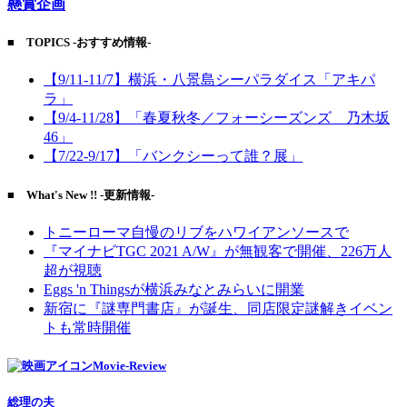
懸賞企画
■ TOPICS -おすすめ情報-
【9/11-11/7】横浜・八景島シーパラダイス「アキパ
ラ」
【9/4-11/28】「春夏秋冬／フォーシーズンズ 乃木坂
46」
【7/22-9/17】「バンクシーって誰？展」
■ What's New !! -更新情報-
トニーローマ自慢のリブをハワイアンソースで
『マイナビTGC 2021 A/W』が無観客で開催、226万人
超が視聴
Eggs 'n Thingsが横浜みなとみらいに開業
新宿に『謎専門書店』が誕生、同店限定謎解きイベン
トも常時開催
Movie-Review
総理の夫