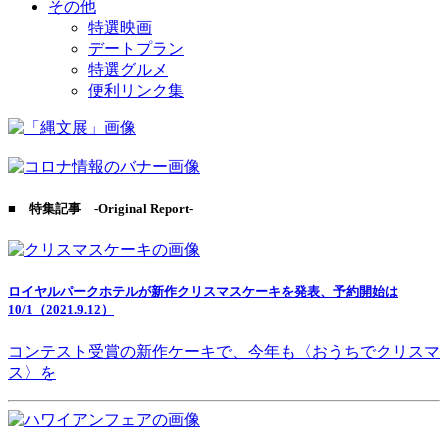
その他
特選映画
デートプラン
特選グルメ
便利リンク集
■ 特集記事 -Original Report-
ロイヤルパークホテルが新作クリスマスケーキを発表、予約開始は
10/1（2021.9.12）
コンテスト受賞の新作ケーキで、今年も〈おうちでクリスマ
ス〉を