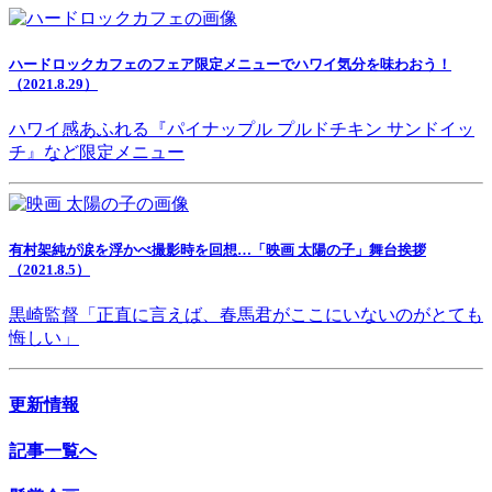
ハードロックカフェのフェア限定メニューでハワイ気分を味わおう！
（2021.8.29）
ハワイ感あふれる『パイナップル プルドチキン サンドイッ
チ』など限定メニュー
有村架純が涙を浮かべ撮影時を回想…「映画 太陽の子」舞台挨拶
（2021.8.5）
黒崎監督「正直に言えば、春馬君がここにいないのがとても
悔しい」
更新情報
記事一覧へ