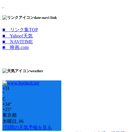
date-navi link
■ リンク集TOP
■ Yahoo!天気
■ NAVITIME
■ 映画.com
weather
+
31
°
C
+
34°
+
25°
東京都
木曜日, 06
7日間の天気予報を見る