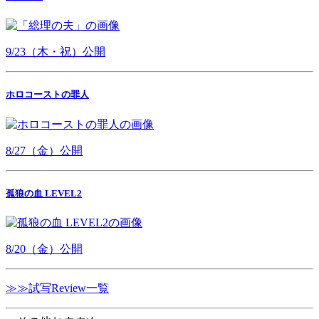
9/23（木・祝）公開
ホロコーストの罪人
8/27（金）公開
孤狼の血 LEVEL2
8/20（金）公開
≫≫試写Review一覧