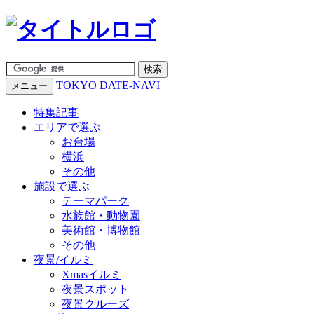
TOKYO DATE-NAVI
メニュー
特集記事
エリアで選ぶ
お台場
横浜
その他
施設で選ぶ
テーマパーク
水族館・動物園
美術館・博物館
その他
夜景/イルミ
Xmasイルミ
夜景スポット
夜景クルーズ