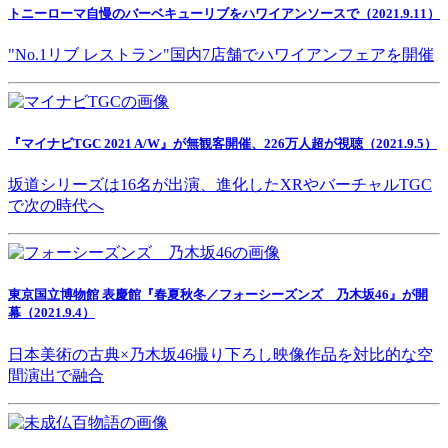
トニーローマ自慢のバーベキューリブをハワイアンソースで（2021.9.11）
"No.1リブ レストラン"国内7店舗でハワイアンフェアを開催
『マイナビTGC 2021 A/W』が無観客開催、226万人超が視聴（2021.9.5）
坂道シリーズは16名が出演、進化したXRやバーチャルTGC
で次の時代へ
東京国立博物館 表慶館『春夏秋冬／フォーシーズンズ 乃木坂46』が開
幕（2021.9.4）
日本美術の古典×乃木坂46撮り下ろし映像作品を対比的な空
間演出で融合