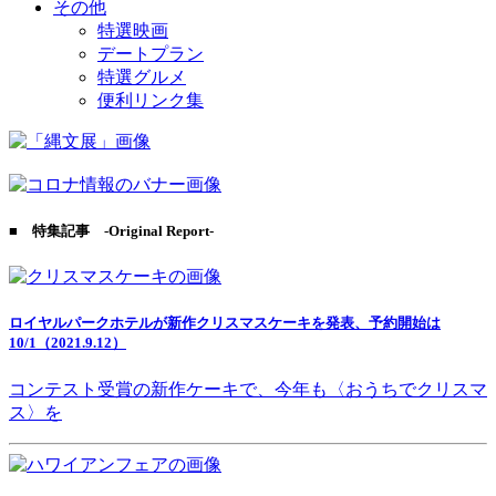
その他
特選映画
デートプラン
特選グルメ
便利リンク集
■ 特集記事 -Original Report-
ロイヤルパークホテルが新作クリスマスケーキを発表、予約開始は
10/1（2021.9.12）
コンテスト受賞の新作ケーキで、今年も〈おうちでクリスマ
ス〉を