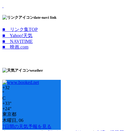
date-navi link
■ リンク集TOP
■ Yahoo!天気
■ NAVITIME
■ 映画.com
weather
+
32
°
C
+
33°
+
24°
東京都
木曜日, 06
7日間の天気予報を見る