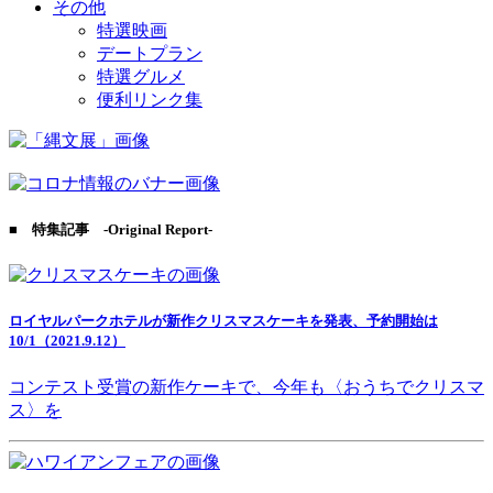
その他
特選映画
デートプラン
特選グルメ
便利リンク集
■ 特集記事 -Original Report-
ロイヤルパークホテルが新作クリスマスケーキを発表、予約開始は
10/1（2021.9.12）
コンテスト受賞の新作ケーキで、今年も〈おうちでクリスマ
ス〉を