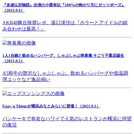
『未成仏百物語』出演の小栗有以『100%の怖がり方にガッツポーズ』
（2021.9.4）
AKB48舞台挨拶レポ、坂口渚沙は『ホラーとアイドルの組
み合わせは最高！』
1人1台鍋と飲めるハンバーグ、しゃぶしゃぶ将泰庵 そごう千葉店誕生
（2021.9.3）
A5和牛の贅沢なしゃぶしゃぶ。飲めるハンバーグや低温調
理ユッケなど逸品揃い
Eggs 'n Thingsが横浜みなとみらいに登場！（2021.9.1）
パンケーキで有名なハワイで人気のレストランが横浜に待望
の復活