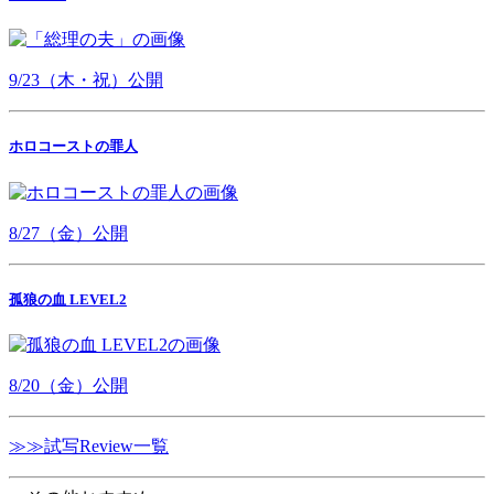
9/23（木・祝）公開
ホロコーストの罪人
8/27（金）公開
孤狼の血 LEVEL2
8/20（金）公開
≫≫試写Review一覧