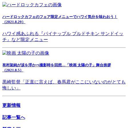
ハードロックカフェのフェア限定メニューでハワイ気分を味わおう！
（2021.8.29）
ハワイ感あふれる『パイナップル プルドチキン サンドイッ
チ』など限定メニュー
有村架純が涙を浮かべ撮影時を回想…「映画 太陽の子」舞台挨拶
（2021.8.5）
黒崎監督「正直に言えば、春馬君がここにいないのがとても
悔しい」
更新情報
記事一覧へ