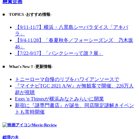
懸賞企画
■ TOPICS -おすすめ情報-
【9/11-11/7】横浜・八景島シーパラダイス「アキパ
ラ」
【9/4-11/28】「春夏秋冬／フォーシーズンズ 乃木坂
46」
【7/22-9/17】「バンクシーって誰？展」
■ What's New !! -更新情報-
トニーローマ自慢のリブをハワイアンソースで
『マイナビTGC 2021 A/W』が無観客で開催、226万人
超が視聴
Eggs 'n Thingsが横浜みなとみらいに開業
新宿に『謎専門書店』が誕生、同店限定謎解きイベン
トも常時開催
Movie-Review
総理の夫