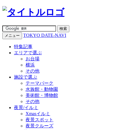
TOKYO DATE-NAVI
メニュー
特集記事
エリアで選ぶ
お台場
横浜
その他
施設で選ぶ
テーマパーク
水族館・動物園
美術館・博物館
その他
夜景/イルミ
Xmasイルミ
夜景スポット
夜景クルーズ