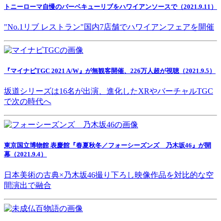
トニーローマ自慢のバーベキューリブをハワイアンソースで（2021.9.11）
"No.1リブ レストラン"国内7店舗でハワイアンフェアを開催
『マイナビTGC 2021 A/W』が無観客開催、226万人超が視聴（2021.9.5）
坂道シリーズは16名が出演、進化したXRやバーチャルTGC
で次の時代へ
東京国立博物館 表慶館『春夏秋冬／フォーシーズンズ 乃木坂46』が開
幕（2021.9.4）
日本美術の古典×乃木坂46撮り下ろし映像作品を対比的な空
間演出で融合