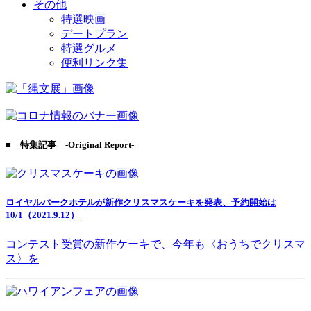
その他
特選映画
デートプラン
特選グルメ
便利リンク集
■ 特集記事 -Original Report-
ロイヤルパークホテルが新作クリスマスケーキを発表、予約開始は
10/1（2021.9.12）
コンテスト受賞の新作ケーキで、今年も〈おうちでクリスマ
ス〉を