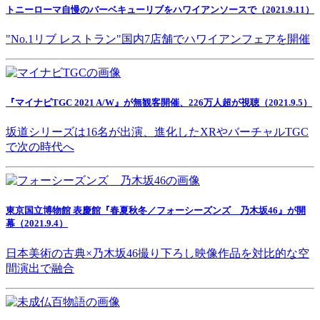
トニーローマ自慢のバーベキューリブをハワイアンソースで（2021.9.11）
"No.1リブ レストラン"国内7店舗でハワイアンフェアを開催
『マイナビTGC 2021 A/W』が無観客開催、226万人超が視聴（2021.9.5）
坂道シリーズは16名が出演、進化したXRやバーチャルTGC
で次の時代へ
東京国立博物館 表慶館『春夏秋冬／フォーシーズンズ 乃木坂46』が開
幕（2021.9.4）
日本美術の古典×乃木坂46撮り下ろし映像作品を対比的な空
間演出で融合