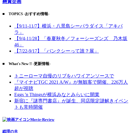
懸賞企画
■ TOPICS -おすすめ情報-
【9/11-11/7】横浜・八景島シーパラダイス「アキパ
ラ」
【9/4-11/28】「春夏秋冬／フォーシーズンズ 乃木坂
46」
【7/22-9/17】「バンクシーって誰？展」
■ What's New !! -更新情報-
トニーローマ自慢のリブをハワイアンソースで
『マイナビTGC 2021 A/W』が無観客で開催、226万人
超が視聴
Eggs 'n Thingsが横浜みなとみらいに開業
新宿に『謎専門書店』が誕生、同店限定謎解きイベン
トも常時開催
Movie-Review
総理の夫