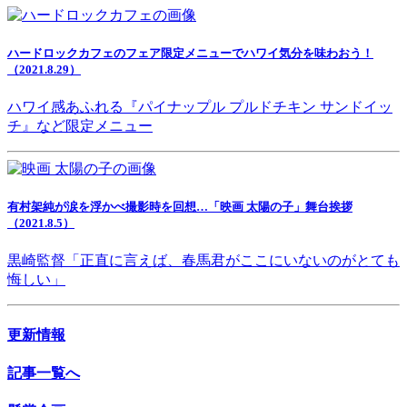
ハードロックカフェのフェア限定メニューでハワイ気分を味わおう！
（2021.8.29）
ハワイ感あふれる『パイナップル プルドチキン サンドイッ
チ』など限定メニュー
有村架純が涙を浮かべ撮影時を回想…「映画 太陽の子」舞台挨拶
（2021.8.5）
黒崎監督「正直に言えば、春馬君がここにいないのがとても
悔しい」
更新情報
記事一覧へ