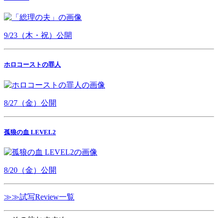
9/23（木・祝）公開
ホロコーストの罪人
8/27（金）公開
孤狼の血 LEVEL2
8/20（金）公開
≫≫試写Review一覧