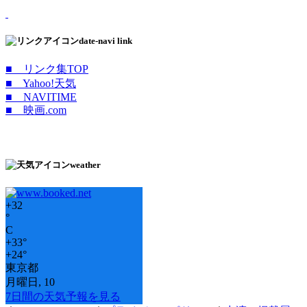
date-navi link
■ リンク集TOP
■ Yahoo!天気
■ NAVITIME
■ 映画.com
weather
+
32
°
C
+
33°
+
24°
東京都
月曜日, 10
7日間の天気予報を見る