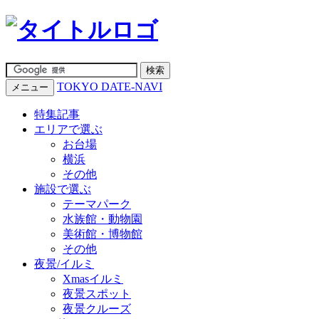
TOKYO DATE-NAVI
メニュー
特集記事
エリアで選ぶ
お台場
横浜
その他
施設で選ぶ
テーマパーク
水族館・動物園
美術館・博物館
その他
夜景/イルミ
Xmasイルミ
夜景スポット
夜景クルーズ