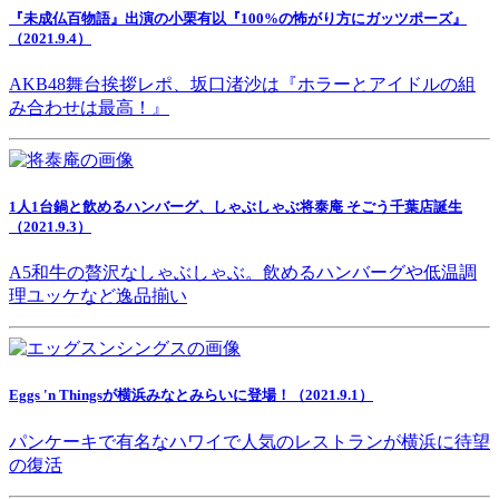
『未成仏百物語』出演の小栗有以『100%の怖がり方にガッツポーズ』
（2021.9.4）
AKB48舞台挨拶レポ、坂口渚沙は『ホラーとアイドルの組
み合わせは最高！』
1人1台鍋と飲めるハンバーグ、しゃぶしゃぶ将泰庵 そごう千葉店誕生
（2021.9.3）
A5和牛の贅沢なしゃぶしゃぶ。飲めるハンバーグや低温調
理ユッケなど逸品揃い
Eggs 'n Thingsが横浜みなとみらいに登場！（2021.9.1）
パンケーキで有名なハワイで人気のレストランが横浜に待望
の復活