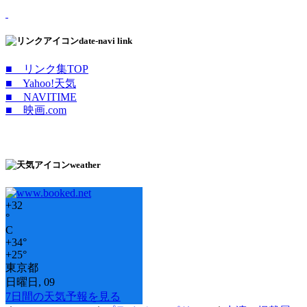
date-navi link
■ リンク集TOP
■ Yahoo!天気
■ NAVITIME
■ 映画.com
weather
+
32
°
C
+
34°
+
25°
東京都
日曜日, 09
7日間の天気予報を見る