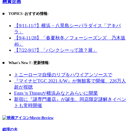
懸賞企画
■ TOPICS -おすすめ情報-
【9/11-11/7】横浜・八景島シーパラダイス「アキパ
ラ」
【9/4-11/28】「春夏秋冬／フォーシーズンズ 乃木坂
46」
【7/22-9/17】「バンクシーって誰？展」
■ What's New !! -更新情報-
トニーローマ自慢のリブをハワイアンソースで
『マイナビTGC 2021 A/W』が無観客で開催、226万人
超が視聴
Eggs 'n Thingsが横浜みなとみらいに開業
新宿に『謎専門書店』が誕生、同店限定謎解きイベン
トも常時開催
Movie-Review
総理の夫