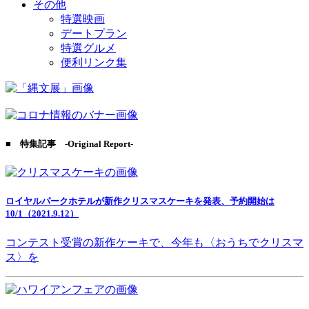
その他
特選映画
デートプラン
特選グルメ
便利リンク集
■ 特集記事 -Original Report-
ロイヤルパークホテルが新作クリスマスケーキを発表、予約開始は
10/1（2021.9.12）
コンテスト受賞の新作ケーキで、今年も〈おうちでクリスマ
ス〉を