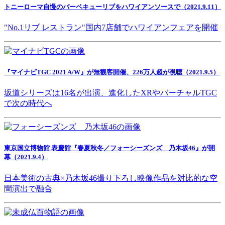
トニーローマ自慢のバーベキューリブをハワイアンソースで（2021.9.11）
"No.1リブ レストラン"国内7店舗でハワイアンフェアを開催
『マイナビTGC 2021 A/W』が無観客開催、226万人超が視聴（2021.9.5）
坂道シリーズは16名が出演、進化したXRやバーチャルTGC
で次の時代へ
東京国立博物館 表慶館『春夏秋冬／フォーシーズンズ 乃木坂46』が開
幕（2021.9.4）
日本美術の古典×乃木坂46撮り下ろし映像作品を対比的な空
間演出で融合