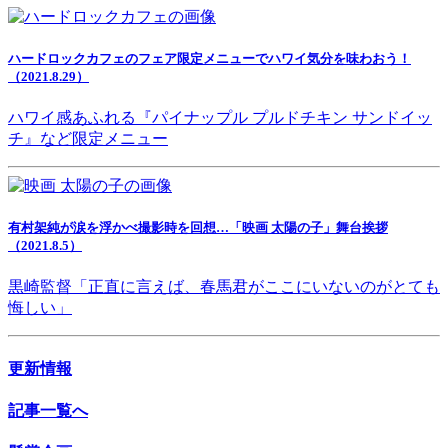
ハードロックカフェのフェア限定メニューでハワイ気分を味わおう！
（2021.8.29）
ハワイ感あふれる『パイナップル プルドチキン サンドイッ
チ』など限定メニュー
有村架純が涙を浮かべ撮影時を回想…「映画 太陽の子」舞台挨拶
（2021.8.5）
黒崎監督「正直に言えば、春馬君がここにいないのがとても
悔しい」
更新情報
記事一覧へ