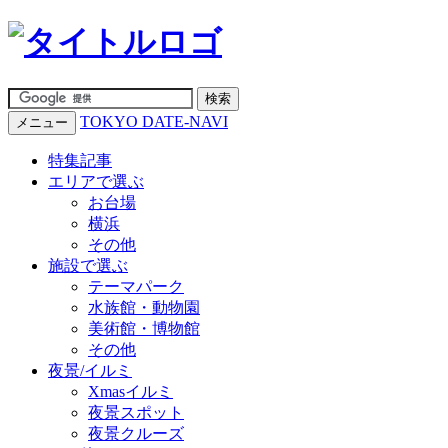
TOKYO DATE-NAVI
メニュー
特集記事
エリアで選ぶ
お台場
横浜
その他
施設で選ぶ
テーマパーク
水族館・動物園
美術館・博物館
その他
夜景/イルミ
Xmasイルミ
夜景スポット
夜景クルーズ