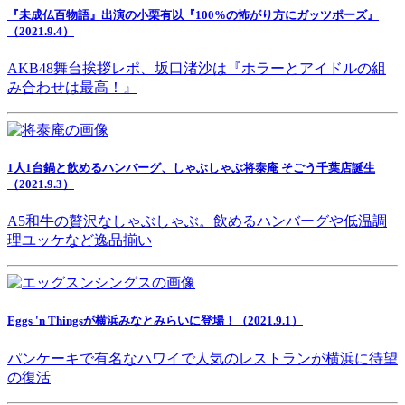
『未成仏百物語』出演の小栗有以『100%の怖がり方にガッツポーズ』
（2021.9.4）
AKB48舞台挨拶レポ、坂口渚沙は『ホラーとアイドルの組
み合わせは最高！』
1人1台鍋と飲めるハンバーグ、しゃぶしゃぶ将泰庵 そごう千葉店誕生
（2021.9.3）
A5和牛の贅沢なしゃぶしゃぶ。飲めるハンバーグや低温調
理ユッケなど逸品揃い
Eggs 'n Thingsが横浜みなとみらいに登場！（2021.9.1）
パンケーキで有名なハワイで人気のレストランが横浜に待望
の復活