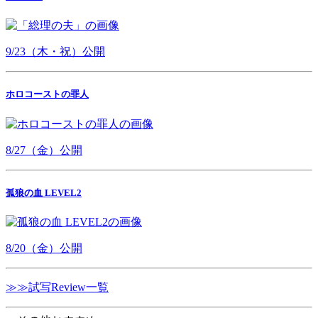
9/23（木・祝）公開
ホロコーストの罪人
8/27（金）公開
孤狼の血 LEVEL2
8/20（金）公開
≫≫試写Review一覧