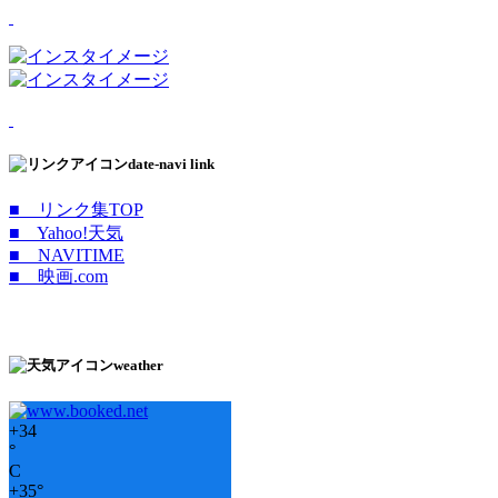
date-navi link
■ リンク集TOP
■ Yahoo!天気
■ NAVITIME
■ 映画.com
weather
+
34
°
C
+
35°