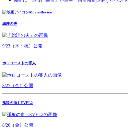
新宿に『謎専門書店』が誕生、同店限定謎解きイベント
Movie-Review
総理の夫
9/23（木・祝）公開
ホロコーストの罪人
8/27（金）公開
孤狼の血 LEVEL2
8/20（金）公開