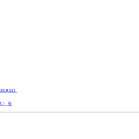
.9.12）
ス〉を