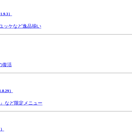
9.3）
ユッケなど逸品揃い
の復活
.29）
チ』など限定メニュー
5）