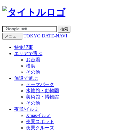
TOKYO DATE-NAVI
メニュー
特集記事
エリアで選ぶ
お台場
横浜
その他
施設で選ぶ
テーマパーク
水族館・動物園
美術館・博物館
その他
夜景/イルミ
Xmasイルミ
夜景スポット
夜景クルーズ