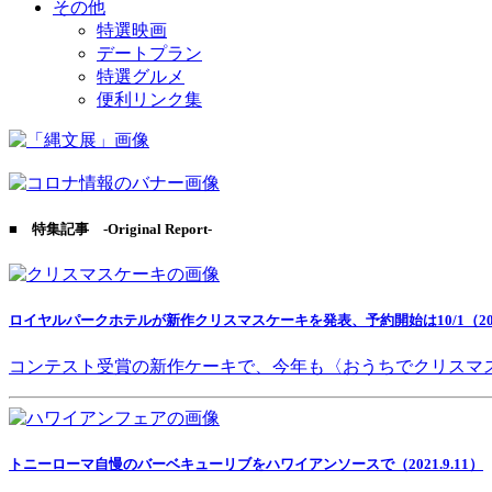
その他
特選映画
デートプラン
特選グルメ
便利リンク集
■ 特集記事 -Original Report-
ロイヤルパークホテルが新作クリスマスケーキを発表、予約開始は10/1（2021
コンテスト受賞の新作ケーキで、今年も〈おうちでクリスマ
トニーローマ自慢のバーベキューリブをハワイアンソースで（2021.9.11）