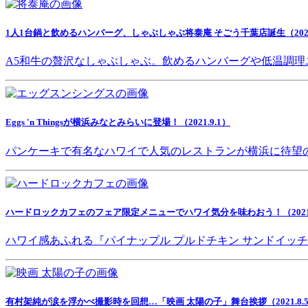
1人1台鍋と飲めるハンバーグ、しゃぶしゃぶ将泰庵 そごう千葉店誕生（2021.
A5和牛の贅沢なしゃぶしゃぶ。飲めるハンバーグや低温調理
Eggs 'n Thingsが横浜みなとみらいに登場！（2021.9.1）
パンケーキで有名なハワイで人気のレストランが横浜に待望
ハードロックカフェのフェア限定メニューでハワイ気分を味わおう！（2021.8
ハワイ感あふれる『パイナップル プルドチキン サンドイッ
有村架純が涙を浮かべ撮影時を回想…「映画 太陽の子」舞台挨拶（2021.8.