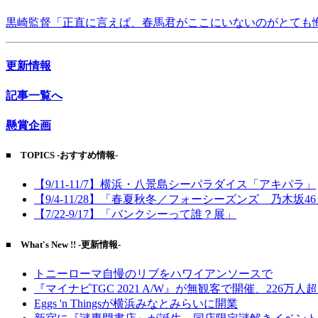
黒崎監督「正直に言えば、春馬君がここにいないのがとても
更新情報
記事一覧へ
懸賞企画
■ TOPICS -おすすめ情報-
【9/11-11/7】横浜・八景島シーパラダイス「アキパラ」
【9/4-11/28】「春夏秋冬／フォーシーズンズ 乃木坂4
【7/22-9/17】「バンクシーって誰？展」
■ What's New !! -更新情報-
トニーローマ自慢のリブをハワイアンソースで
『マイナビTGC 2021 A/W』が無観客で開催、226万人
Eggs 'n Thingsが横浜みなとみらいに開業