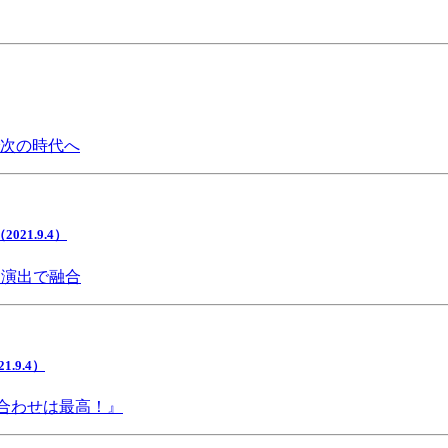
で次の時代へ
1.9.4）
間演出で融合
9.4）
み合わせは最高！』