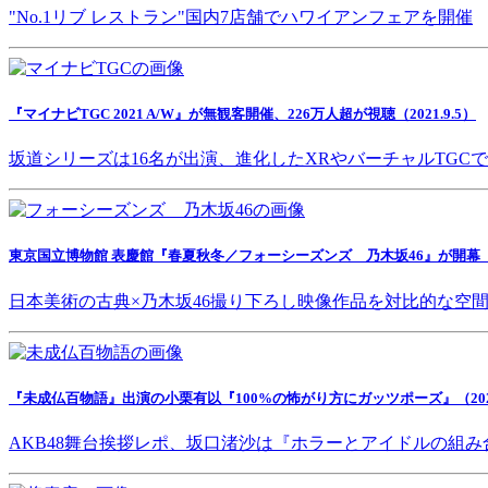
"No.1リブ レストラン"国内7店舗でハワイアンフェアを開催
『マイナビTGC 2021 A/W』が無観客開催、226万人超が視聴（2021.9.5）
坂道シリーズは16名が出演、進化したXRやバーチャルTGC
東京国立博物館 表慶館『春夏秋冬／フォーシーズンズ 乃木坂46』が開幕（202
日本美術の古典×乃木坂46撮り下ろし映像作品を対比的な空
『未成仏百物語』出演の小栗有以『100%の怖がり方にガッツポーズ』（2021.
AKB48舞台挨拶レポ、坂口渚沙は『ホラーとアイドルの組