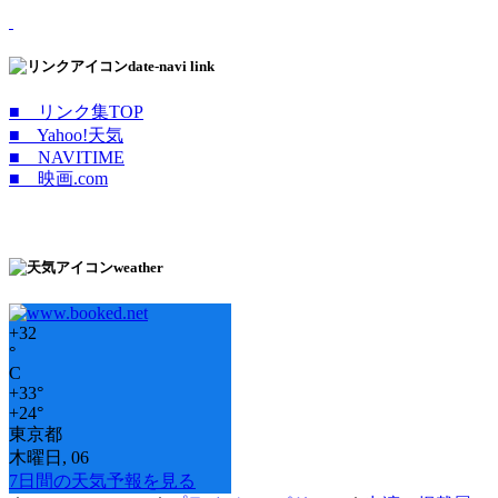
date-navi link
■ リンク集TOP
■ Yahoo!天気
■ NAVITIME
■ 映画.com
weather
+
32
°
C
+
33°
+
24°
東京都
木曜日, 06
7日間の天気予報を見る