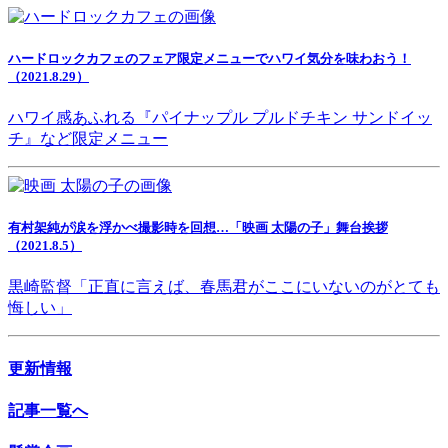
ハードロックカフェのフェア限定メニューでハワイ気分を味わおう！
（2021.8.29）
ハワイ感あふれる『パイナップル プルドチキン サンドイッ
チ』など限定メニュー
有村架純が涙を浮かべ撮影時を回想…「映画 太陽の子」舞台挨拶
（2021.8.5）
黒崎監督「正直に言えば、春馬君がここにいないのがとても
悔しい」
更新情報
記事一覧へ