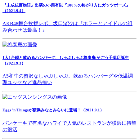
『未成仏百物語』出演の小栗有以『100%の怖がり方にガッツポーズ』
（2021.9.4）
AKB48舞台挨拶レポ、坂口渚沙は『ホラーとアイドルの組
み合わせは最高！』
1人1台鍋と飲めるハンバーグ、しゃぶしゃぶ将泰庵 そごう千葉店誕生
（2021.9.3）
A5和牛の贅沢なしゃぶしゃぶ。飲めるハンバーグや低温調
理ユッケなど逸品揃い
Eggs 'n Thingsが横浜みなとみらいに登場！（2021.9.1）
パンケーキで有名なハワイで人気のレストランが横浜に待望
の復活