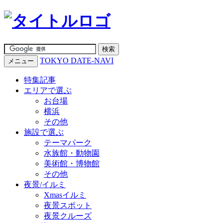
TOKYO DATE-NAVI
メニュー
特集記事
エリアで選ぶ
お台場
横浜
その他
施設で選ぶ
テーマパーク
水族館・動物園
美術館・博物館
その他
夜景/イルミ
Xmasイルミ
夜景スポット
夜景クルーズ