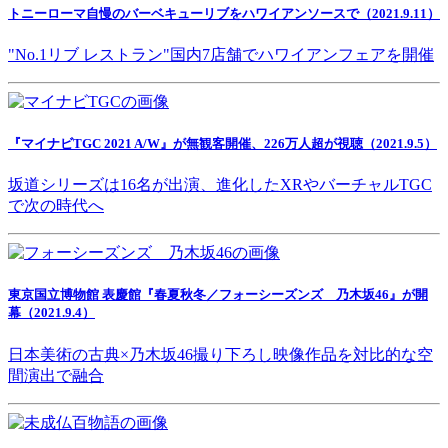
トニーローマ自慢のバーベキューリブをハワイアンソースで（2021.9.11）
"No.1リブ レストラン"国内7店舗でハワイアンフェアを開催
『マイナビTGC 2021 A/W』が無観客開催、226万人超が視聴（2021.9.5）
坂道シリーズは16名が出演、進化したXRやバーチャルTGC
で次の時代へ
東京国立博物館 表慶館『春夏秋冬／フォーシーズンズ 乃木坂46』が開
幕（2021.9.4）
日本美術の古典×乃木坂46撮り下ろし映像作品を対比的な空
間演出で融合