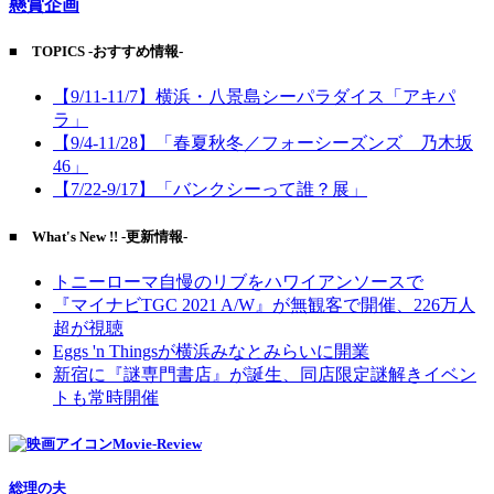
懸賞企画
■ TOPICS -おすすめ情報-
【9/11-11/7】横浜・八景島シーパラダイス「アキパ
ラ」
【9/4-11/28】「春夏秋冬／フォーシーズンズ 乃木坂
46」
【7/22-9/17】「バンクシーって誰？展」
■ What's New !! -更新情報-
トニーローマ自慢のリブをハワイアンソースで
『マイナビTGC 2021 A/W』が無観客で開催、226万人
超が視聴
Eggs 'n Thingsが横浜みなとみらいに開業
新宿に『謎専門書店』が誕生、同店限定謎解きイベン
トも常時開催
Movie-Review
総理の夫