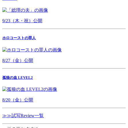
9/23（木・祝）公開
ホロコーストの罪人
8/27（金）公開
孤狼の血 LEVEL2
8/20（金）公開
≫≫試写Review一覧