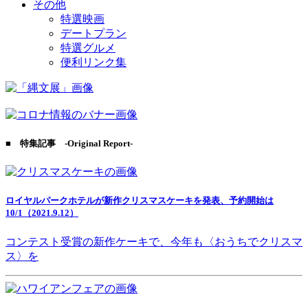
その他
特選映画
デートプラン
特選グルメ
便利リンク集
■ 特集記事 -Original Report-
ロイヤルパークホテルが新作クリスマスケーキを発表、予約開始は
10/1（2021.9.12）
コンテスト受賞の新作ケーキで、今年も〈おうちでクリスマ
ス〉を