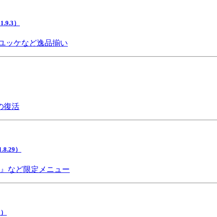
9.3）
ユッケなど逸品揃い
の復活
.29）
チ』など限定メニュー
5）