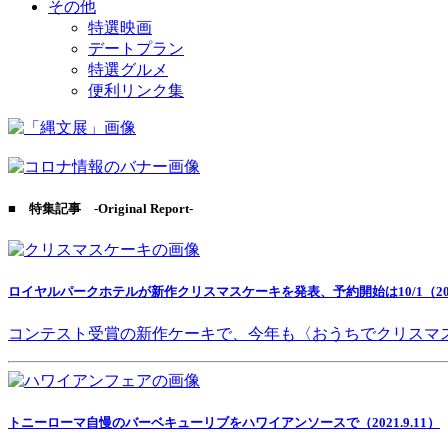
その他
特選映画
デートプラン
特選グルメ
便利リンク集
■ 特集記事 -Original Report-
ロイヤルパークホテルが新作クリスマスケーキを発表、予約開始は10/1（2021
コンテスト受賞の新作ケーキで、今年も〈おうちでクリスマ
トニーローマ自慢のバーベキューリブをハワイアンソースで（2021.9.11）