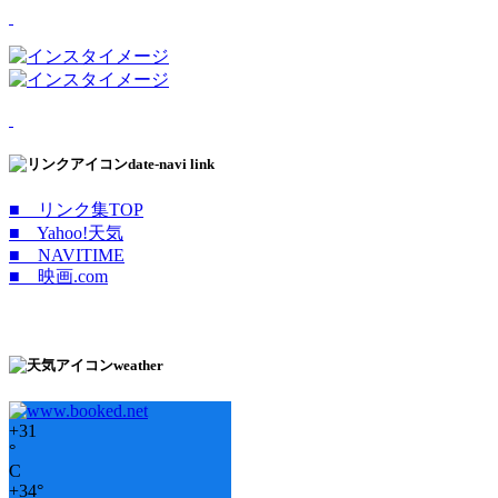
date-navi link
■ リンク集TOP
■ Yahoo!天気
■ NAVITIME
■ 映画.com
weather
+
31
°
C
+
34°