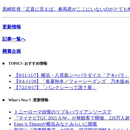
黒崎監督「正直に言えば、春馬君がここにいないのがとても
更新情報
記事一覧へ
懸賞企画
■ TOPICS -おすすめ情報-
【9/11-11/7】横浜・八景島シーパラダイス「アキパラ」
【9/4-11/28】「春夏秋冬／フォーシーズンズ 乃木坂4
【7/22-9/17】「バンクシーって誰？展」
■ What's New !! -更新情報-
トニーローマ自慢のリブをハワイアンソースで
『マイナビTGC 2021 A/W』が無観客で開催、226万人
Eggs 'n Thingsが横浜みなとみらいに開業