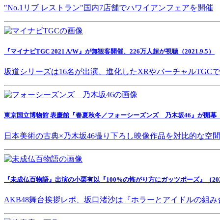
"No.1リブ レストラン"国内7店舗でハワイアンフェアを開催
『マイナビTGC 2021 A/W』が無観客開催、226万人超が視聴（2021.9.5）
坂道シリーズは16名が出演、進化したXRやバーチャルTGC
東京国立博物館 表慶館『春夏秋冬／フォーシーズンズ 乃木坂46』が開幕（202
日本美術の古典×乃木坂46撮り下ろし映像作品を対比的な空
『未成仏百物語』出演の小栗有以『100%の怖がり方にガッツポーズ』（2021.
AKB48舞台挨拶レポ、坂口渚沙は『ホラーとアイドルの組