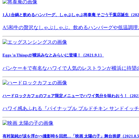
1人1台鍋と飲めるハンバーグ、しゃぶしゃぶ将泰庵 そごう千葉店誕生（2021.
A5和牛の贅沢なしゃぶしゃぶ。飲めるハンバーグや低温調理
Eggs 'n Thingsが横浜みなとみらいに登場！（2021.9.1）
パンケーキで有名なハワイで人気のレストランが横浜に待望
ハードロックカフェのフェア限定メニューでハワイ気分を味わおう！（2021.8
ハワイ感あふれる『パイナップル プルドチキン サンドイッ
有村架純が涙を浮かべ撮影時を回想…「映画 太陽の子」舞台挨拶（2021.8.