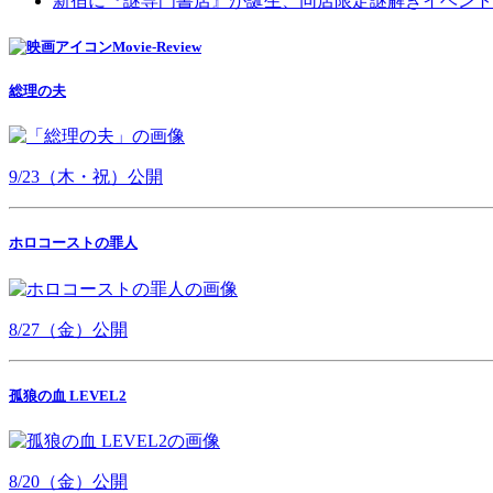
新宿に『謎専門書店』が誕生、同店限定謎解きイベント
Movie-Review
総理の夫
9/23（木・祝）公開
ホロコーストの罪人
8/27（金）公開
孤狼の血 LEVEL2
8/20（金）公開