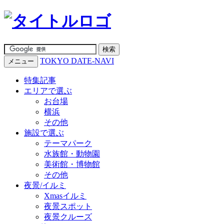
TOKYO DATE-NAVI
メニュー
特集記事
エリアで選ぶ
お台場
横浜
その他
施設で選ぶ
テーマパーク
水族館・動物園
美術館・博物館
その他
夜景/イルミ
Xmasイルミ
夜景スポット
夜景クルーズ