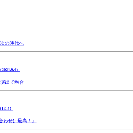
で次の時代へ
1.9.4）
間演出で融合
9.4）
み合わせは最高！』