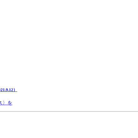
.9.12）
ス〉を