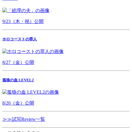
9/23（木・祝）公開
ホロコーストの罪人
8/27（金）公開
孤狼の血 LEVEL2
8/20（金）公開
≫≫試写Review一覧