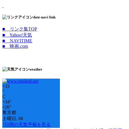
date-navi link
■ リンク集TOP
■ Yahoo!天気
■ NAVITIME
■ 映画.com
weather
+
33
°
C
+
34°
+
26°
東京都
土曜日, 08
7日間の天気予報を見る