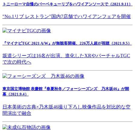
トニーローマ自慢のバーベキューリブをハワイアンソースで（2021.9.11）
"No.1リブ レストラン"国内7店舗でハワイアンフェアを開催
『マイナビTGC 2021 A/W』が無観客開催、226万人超が視聴（2021.9.5）
坂道シリーズは16名が出演、進化したXRやバーチャルTGC
で次の時代へ
東京国立博物館 表慶館『春夏秋冬／フォーシーズンズ 乃木坂46』が開
幕（2021.9.4）
日本美術の古典×乃木坂46撮り下ろし映像作品を対比的な空
間演出で融合