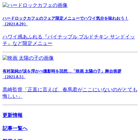
ハードロックカフェのフェア限定メニューでハワイ気分を味わおう！
（2021.8.29）
ハワイ感あふれる『パイナップル プルドチキン サンドイッ
チ』など限定メニュー
有村架純が涙を浮かべ撮影時を回想…「映画 太陽の子」舞台挨拶
（2021.8.5）
黒崎監督「正直に言えば、春馬君がここにいないのがとても
悔しい」
更新情報
記事一覧へ