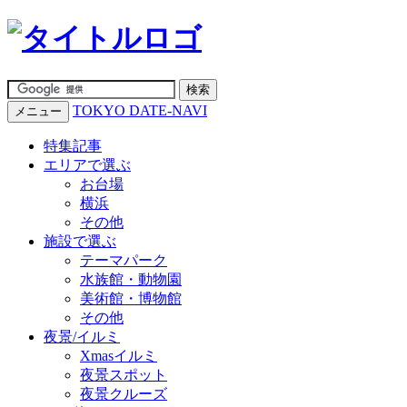
TOKYO DATE-NAVI
メニュー
特集記事
エリアで選ぶ
お台場
横浜
その他
施設で選ぶ
テーマパーク
水族館・動物園
美術館・博物館
その他
夜景/イルミ
Xmasイルミ
夜景スポット
夜景クルーズ