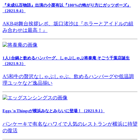
『未成仏百物語』出演の小栗有以『100%の怖がり方にガッツポーズ』
（2021.9.4）
AKB48舞台挨拶レポ、坂口渚沙は『ホラーとアイドルの組
み合わせは最高！』
1人1台鍋と飲めるハンバーグ、しゃぶしゃぶ将泰庵 そごう千葉店誕生
（2021.9.3）
A5和牛の贅沢なしゃぶしゃぶ。飲めるハンバーグや低温調
理ユッケなど逸品揃い
Eggs 'n Thingsが横浜みなとみらいに登場！（2021.9.1）
パンケーキで有名なハワイで人気のレストランが横浜に待望
の復活