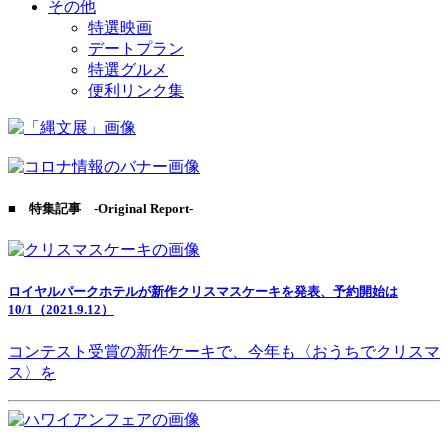
その他
特選映画
デートプラン
特選グルメ
便利リンク集
■ 特集記事 -Original Report-
ロイヤルパークホテルが新作クリスマスケーキを発表、予約開始は
10/1（2021.9.12）
コンテスト受賞の新作ケーキで、今年も〈おうちでクリスマ
ス〉を