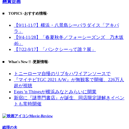
懸賞企画
■ TOPICS -おすすめ情報-
【9/11-11/7】横浜・八景島シーパラダイス「アキパ
ラ」
【9/4-11/28】「春夏秋冬／フォーシーズンズ 乃木坂
46」
【7/22-9/17】「バンクシーって誰？展」
■ What's New !! -更新情報-
トニーローマ自慢のリブをハワイアンソースで
『マイナビTGC 2021 A/W』が無観客で開催、226万人
超が視聴
Eggs 'n Thingsが横浜みなとみらいに開業
新宿に『謎専門書店』が誕生、同店限定謎解きイベン
トも常時開催
Movie-Review
総理の夫