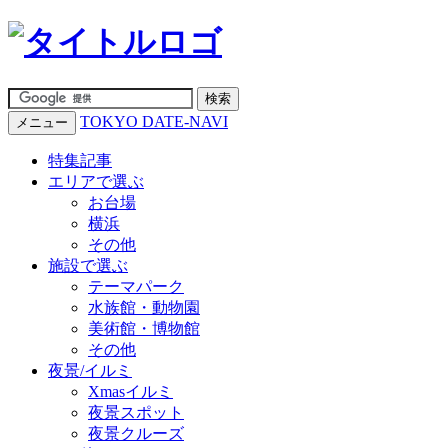
TOKYO DATE-NAVI
メニュー
特集記事
エリアで選ぶ
お台場
横浜
その他
施設で選ぶ
テーマパーク
水族館・動物園
美術館・博物館
その他
夜景/イルミ
Xmasイルミ
夜景スポット
夜景クルーズ