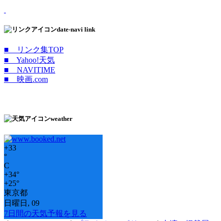
date-navi link
■ リンク集TOP
■ Yahoo!天気
■ NAVITIME
■ 映画.com
weather
+
33
°
C
+
34°
+
25°
東京都
日曜日, 09
7日間の天気予報を見る