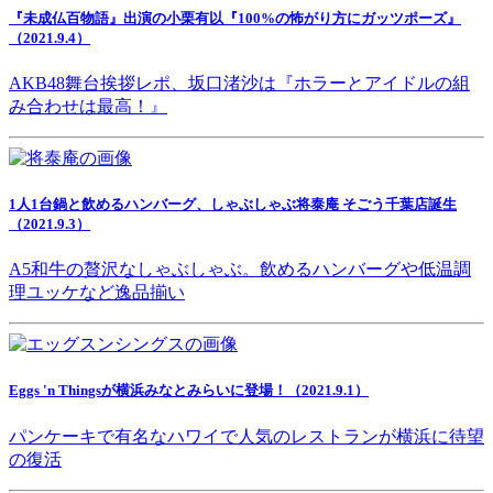
『未成仏百物語』出演の小栗有以『100%の怖がり方にガッツポーズ』
（2021.9.4）
AKB48舞台挨拶レポ、坂口渚沙は『ホラーとアイドルの組
み合わせは最高！』
1人1台鍋と飲めるハンバーグ、しゃぶしゃぶ将泰庵 そごう千葉店誕生
（2021.9.3）
A5和牛の贅沢なしゃぶしゃぶ。飲めるハンバーグや低温調
理ユッケなど逸品揃い
Eggs 'n Thingsが横浜みなとみらいに登場！（2021.9.1）
パンケーキで有名なハワイで人気のレストランが横浜に待望
の復活