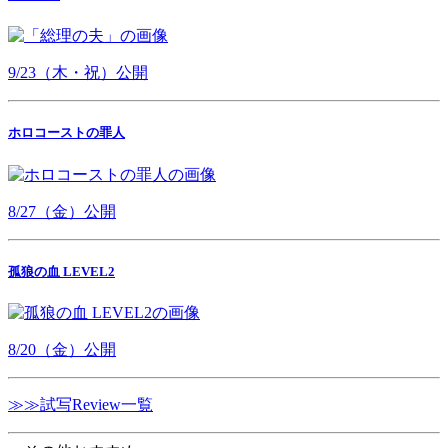
9/23（木・祝）公開
ホロコーストの罪人
8/27（金）公開
孤狼の血 LEVEL2
8/20（金）公開
≫≫試写Review一覧