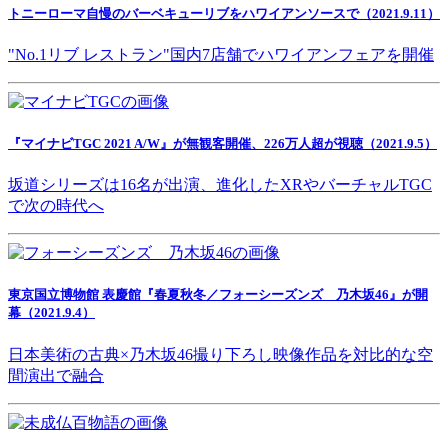
トニーローマ自慢のバーベキューリブをハワイアンソースで（2021.9.11）
"No.1リブ レストラン"国内7店舗でハワイアンフェアを開催
『マイナビTGC 2021 A/W』が無観客開催、226万人超が視聴（2021.9.5）
坂道シリーズは16名が出演、進化したXRやバーチャルTGC
で次の時代へ
東京国立博物館 表慶館『春夏秋冬／フォーシーズンズ 乃木坂46』が開
幕（2021.9.4）
日本美術の古典×乃木坂46撮り下ろし映像作品を対比的な空
間演出で融合