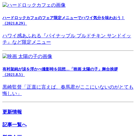
ハードロックカフェのフェア限定メニューでハワイ気分を味わおう！
（2021.8.29）
ハワイ感あふれる『パイナップル プルドチキン サンドイッ
チ』など限定メニュー
有村架純が涙を浮かべ撮影時を回想…「映画 太陽の子」舞台挨拶
（2021.8.5）
黒崎監督「正直に言えば、春馬君がここにいないのがとても
悔しい」
更新情報
記事一覧へ