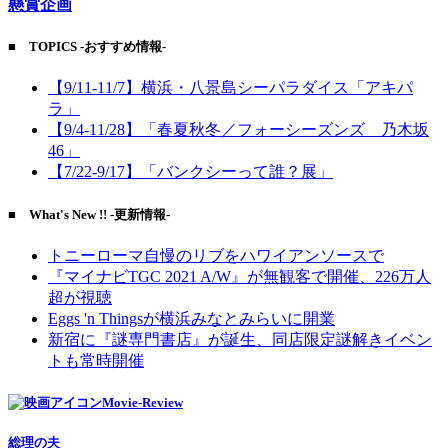
懸賞企画
■ TOPICS -おすすめ情報-
【9/11-11/7】横浜・八景島シーパラダイス「アキパ
ラ」
【9/4-11/28】「春夏秋冬／フォーシーズンズ 乃木坂
46」
【7/22-9/17】「バンクシーって誰？展」
■ What's New !! -更新情報-
トニーローマ自慢のリブをハワイアンソースで
『マイナビTGC 2021 A/W』が無観客で開催、226万人
超が視聴
Eggs 'n Thingsが横浜みなとみらいに開業
新宿に『謎専門書店』が誕生、同店限定謎解きイベン
トも常時開催
Movie-Review
総理の夫