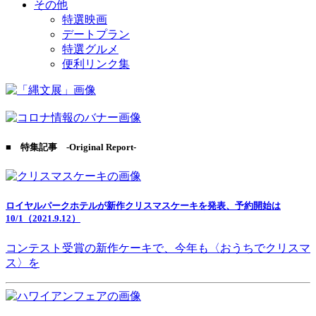
その他
特選映画
デートプラン
特選グルメ
便利リンク集
■ 特集記事 -Original Report-
ロイヤルパークホテルが新作クリスマスケーキを発表、予約開始は
10/1（2021.9.12）
コンテスト受賞の新作ケーキで、今年も〈おうちでクリスマ
ス〉を