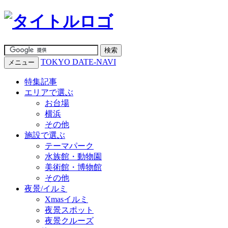
TOKYO DATE-NAVI
メニュー
特集記事
エリアで選ぶ
お台場
横浜
その他
施設で選ぶ
テーマパーク
水族館・動物園
美術館・博物館
その他
夜景/イルミ
Xmasイルミ
夜景スポット
夜景クルーズ