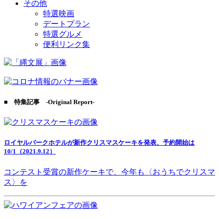
その他
特選映画
デートプラン
特選グルメ
便利リンク集
■ 特集記事 -Original Report-
ロイヤルパークホテルが新作クリスマスケーキを発表、予約開始は
10/1（2021.9.12）
コンテスト受賞の新作ケーキで、今年も〈おうちでクリスマ
ス〉を