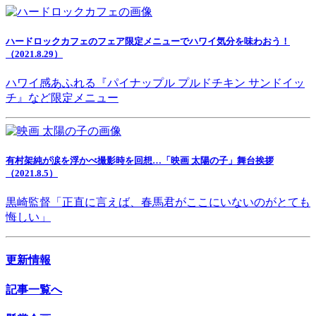
ハードロックカフェのフェア限定メニューでハワイ気分を味わおう！
（2021.8.29）
ハワイ感あふれる『パイナップル プルドチキン サンドイッ
チ』など限定メニュー
有村架純が涙を浮かべ撮影時を回想…「映画 太陽の子」舞台挨拶
（2021.8.5）
黒崎監督「正直に言えば、春馬君がここにいないのがとても
悔しい」
更新情報
記事一覧へ