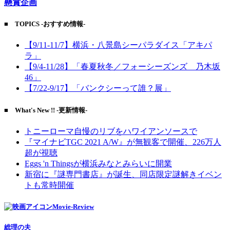
懸賞企画
■ TOPICS -おすすめ情報-
【9/11-11/7】横浜・八景島シーパラダイス「アキパ
ラ」
【9/4-11/28】「春夏秋冬／フォーシーズンズ 乃木坂
46」
【7/22-9/17】「バンクシーって誰？展」
■ What's New !! -更新情報-
トニーローマ自慢のリブをハワイアンソースで
『マイナビTGC 2021 A/W』が無観客で開催、226万人
超が視聴
Eggs 'n Thingsが横浜みなとみらいに開業
新宿に『謎専門書店』が誕生、同店限定謎解きイベン
トも常時開催
Movie-Review
総理の夫