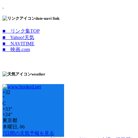
date-navi link
■ リンク集TOP
■ Yahoo!天気
■ NAVITIME
■ 映画.com
weather
+
32
°
C
+
33°
+
24°
東京都
木曜日, 06
7日間の天気予報を見る