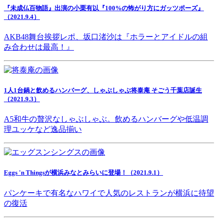
『未成仏百物語』出演の小栗有以『100%の怖がり方にガッツポーズ』
（2021.9.4）
AKB48舞台挨拶レポ、坂口渚沙は『ホラーとアイドルの組
み合わせは最高！』
1人1台鍋と飲めるハンバーグ、しゃぶしゃぶ将泰庵 そごう千葉店誕生
（2021.9.3）
A5和牛の贅沢なしゃぶしゃぶ。飲めるハンバーグや低温調
理ユッケなど逸品揃い
Eggs 'n Thingsが横浜みなとみらいに登場！（2021.9.1）
パンケーキで有名なハワイで人気のレストランが横浜に待望
の復活