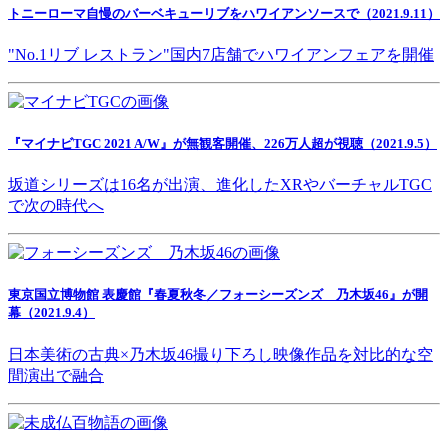
トニーローマ自慢のバーベキューリブをハワイアンソースで（2021.9.11）
"No.1リブ レストラン"国内7店舗でハワイアンフェアを開催
『マイナビTGC 2021 A/W』が無観客開催、226万人超が視聴（2021.9.5）
坂道シリーズは16名が出演、進化したXRやバーチャルTGC
で次の時代へ
東京国立博物館 表慶館『春夏秋冬／フォーシーズンズ 乃木坂46』が開
幕（2021.9.4）
日本美術の古典×乃木坂46撮り下ろし映像作品を対比的な空
間演出で融合