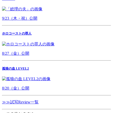
9/23（木・祝）公開
ホロコーストの罪人
8/27（金）公開
孤狼の血 LEVEL2
8/20（金）公開
≫≫試写Review一覧