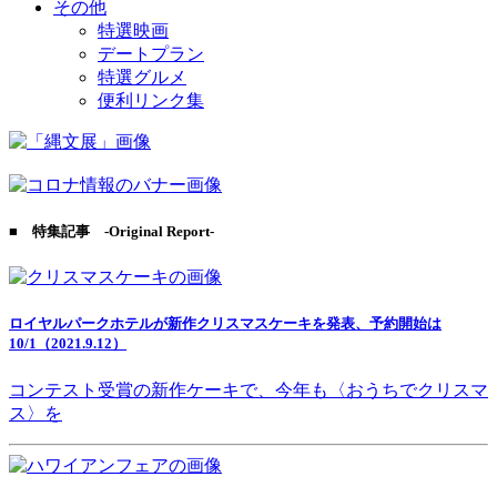
その他
特選映画
デートプラン
特選グルメ
便利リンク集
■ 特集記事 -Original Report-
ロイヤルパークホテルが新作クリスマスケーキを発表、予約開始は
10/1（2021.9.12）
コンテスト受賞の新作ケーキで、今年も〈おうちでクリスマ
ス〉を