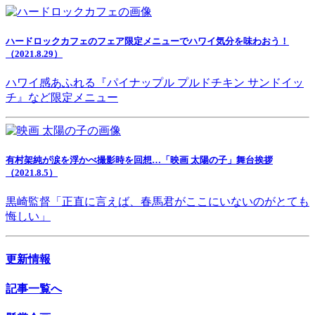
ハードロックカフェのフェア限定メニューでハワイ気分を味わおう！
（2021.8.29）
ハワイ感あふれる『パイナップル プルドチキン サンドイッ
チ』など限定メニュー
有村架純が涙を浮かべ撮影時を回想…「映画 太陽の子」舞台挨拶
（2021.8.5）
黒崎監督「正直に言えば、春馬君がここにいないのがとても
悔しい」
更新情報
記事一覧へ