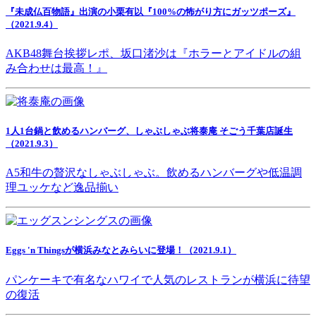
『未成仏百物語』出演の小栗有以『100%の怖がり方にガッツポーズ』
（2021.9.4）
AKB48舞台挨拶レポ、坂口渚沙は『ホラーとアイドルの組
み合わせは最高！』
1人1台鍋と飲めるハンバーグ、しゃぶしゃぶ将泰庵 そごう千葉店誕生
（2021.9.3）
A5和牛の贅沢なしゃぶしゃぶ。飲めるハンバーグや低温調
理ユッケなど逸品揃い
Eggs 'n Thingsが横浜みなとみらいに登場！（2021.9.1）
パンケーキで有名なハワイで人気のレストランが横浜に待望
の復活