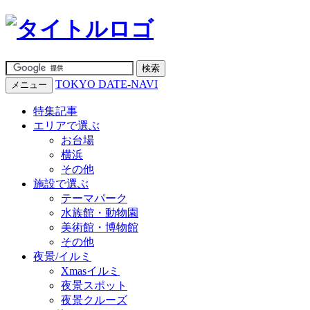
TOKYO DATE-NAVI
メニュー
特集記事
エリアで選ぶ
お台場
横浜
その他
施設で選ぶ
テーマパーク
水族館・動物園
美術館・博物館
その他
夜景/イルミ
Xmasイルミ
夜景スポット
夜景クルーズ