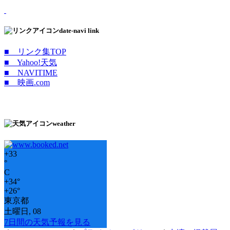
date-navi link
■ リンク集TOP
■ Yahoo!天気
■ NAVITIME
■ 映画.com
weather
+
33
°
C
+
34°
+
26°
東京都
土曜日, 08
7日間の天気予報を見る