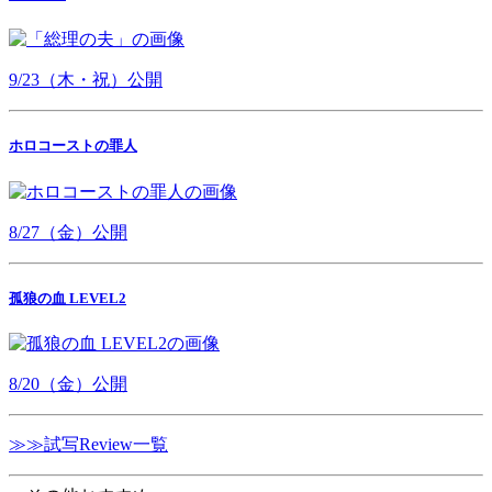
9/23（木・祝）公開
ホロコーストの罪人
8/27（金）公開
孤狼の血 LEVEL2
8/20（金）公開
≫≫試写Review一覧