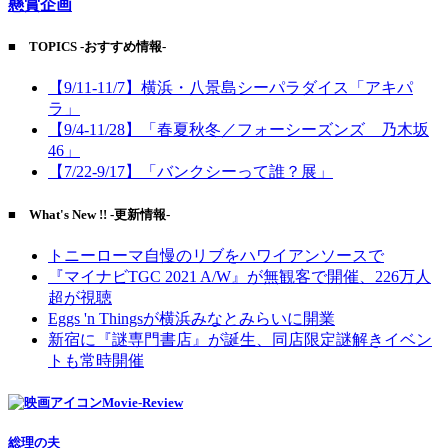
懸賞企画
■ TOPICS -おすすめ情報-
【9/11-11/7】横浜・八景島シーパラダイス「アキパ
ラ」
【9/4-11/28】「春夏秋冬／フォーシーズンズ 乃木坂
46」
【7/22-9/17】「バンクシーって誰？展」
■ What's New !! -更新情報-
トニーローマ自慢のリブをハワイアンソースで
『マイナビTGC 2021 A/W』が無観客で開催、226万人
超が視聴
Eggs 'n Thingsが横浜みなとみらいに開業
新宿に『謎専門書店』が誕生、同店限定謎解きイベン
トも常時開催
Movie-Review
総理の夫