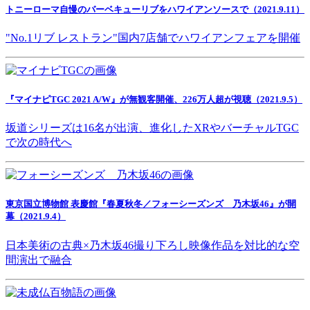
トニーローマ自慢のバーベキューリブをハワイアンソースで（2021.9.11）
"No.1リブ レストラン"国内7店舗でハワイアンフェアを開催
『マイナビTGC 2021 A/W』が無観客開催、226万人超が視聴（2021.9.5）
坂道シリーズは16名が出演、進化したXRやバーチャルTGC
で次の時代へ
東京国立博物館 表慶館『春夏秋冬／フォーシーズンズ 乃木坂46』が開
幕（2021.9.4）
日本美術の古典×乃木坂46撮り下ろし映像作品を対比的な空
間演出で融合