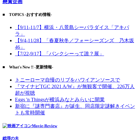
懸賞企画
■ TOPICS -おすすめ情報-
【9/11-11/7】横浜・八景島シーパラダイス「アキパ
ラ」
【9/4-11/28】「春夏秋冬／フォーシーズンズ 乃木坂
46」
【7/22-9/17】「バンクシーって誰？展」
■ What's New !! -更新情報-
トニーローマ自慢のリブをハワイアンソースで
『マイナビTGC 2021 A/W』が無観客で開催、226万人
超が視聴
Eggs 'n Thingsが横浜みなとみらいに開業
新宿に『謎専門書店』が誕生、同店限定謎解きイベン
トも常時開催
Movie-Review
総理の夫