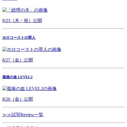
9/23（木・祝）公開
ホロコーストの罪人
8/27（金）公開
孤狼の血 LEVEL2
8/20（金）公開
≫≫試写Review一覧