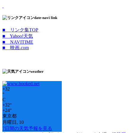
date-navi link
■ リンク集TOP
■ Yahoo!天気
■ NAVITIME
■ 映画.com
weather
+
32
°
C
+
32°
+
24°
東京都
月曜日, 10
7日間の天気予報を見る