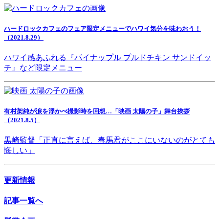
ハードロックカフェのフェア限定メニューでハワイ気分を味わおう！
（2021.8.29）
ハワイ感あふれる『パイナップル プルドチキン サンドイッ
チ』など限定メニュー
有村架純が涙を浮かべ撮影時を回想…「映画 太陽の子」舞台挨拶
（2021.8.5）
黒崎監督「正直に言えば、春馬君がここにいないのがとても
悔しい」
更新情報
記事一覧へ