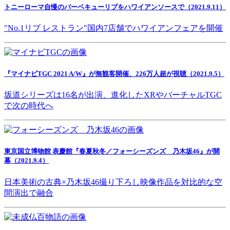
トニーローマ自慢のバーベキューリブをハワイアンソースで（2021.9.11）
"No.1リブ レストラン"国内7店舗でハワイアンフェアを開催
『マイナビTGC 2021 A/W』が無観客開催、226万人超が視聴（2021.9.5）
坂道シリーズは16名が出演、進化したXRやバーチャルTGC
で次の時代へ
東京国立博物館 表慶館『春夏秋冬／フォーシーズンズ 乃木坂46』が開
幕（2021.9.4）
日本美術の古典×乃木坂46撮り下ろし映像作品を対比的な空
間演出で融合