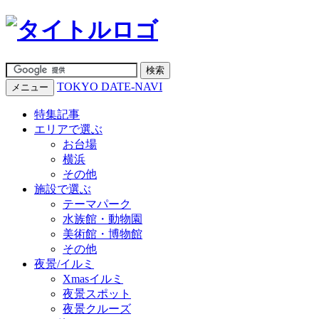
TOKYO DATE-NAVI
メニュー
特集記事
エリアで選ぶ
お台場
横浜
その他
施設で選ぶ
テーマパーク
水族館・動物園
美術館・博物館
その他
夜景/イルミ
Xmasイルミ
夜景スポット
夜景クルーズ