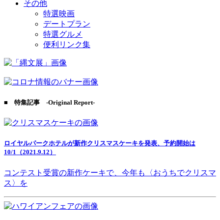
その他
特選映画
デートプラン
特選グルメ
便利リンク集
■ 特集記事 -Original Report-
ロイヤルパークホテルが新作クリスマスケーキを発表、予約開始は
10/1（2021.9.12）
コンテスト受賞の新作ケーキで、今年も〈おうちでクリスマ
ス〉を