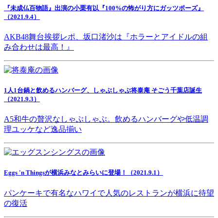
『未成仏百物語』出演の小栗有以『100%の怖がり方にガッツポーズ』
（2021.9.4）
AKB48舞台挨拶レポ、坂口渚沙は『ホラーとアイドルの組
み合わせは最高！』
1人1台鍋と飲めるハンバーグ、しゃぶしゃぶ将泰庵 そごう千葉店誕生
（2021.9.3）
A5和牛の贅沢なしゃぶしゃぶ。飲めるハンバーグや低温調
理ユッケなど逸品揃い
Eggs 'n Thingsが横浜みなとみらいに登場！（2021.9.1）
パンケーキで有名なハワイで人気のレストランが横浜に待望
の復活