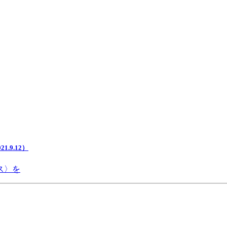
.9.12）
ス〉を