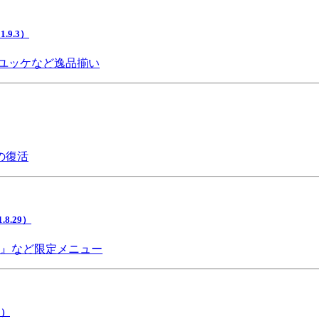
9.3）
ユッケなど逸品揃い
の復活
.29）
チ』など限定メニュー
5）