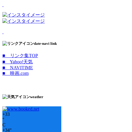
date-navi link
■ リンク集TOP
■ Yahoo!天気
■ NAVITIME
■ 映画.com
weather
+
33
°
C
+
34°