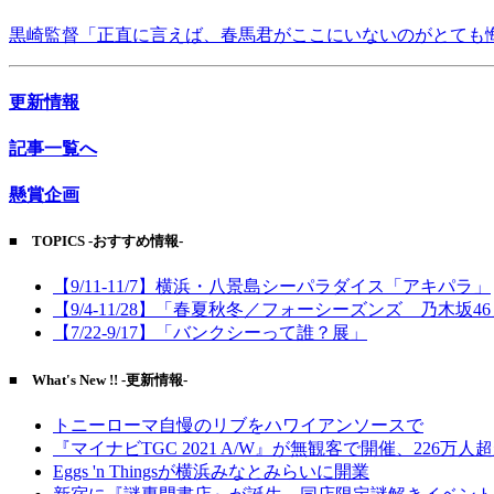
黒崎監督「正直に言えば、春馬君がここにいないのがとても
更新情報
記事一覧へ
懸賞企画
■ TOPICS -おすすめ情報-
【9/11-11/7】横浜・八景島シーパラダイス「アキパラ」
【9/4-11/28】「春夏秋冬／フォーシーズンズ 乃木坂4
【7/22-9/17】「バンクシーって誰？展」
■ What's New !! -更新情報-
トニーローマ自慢のリブをハワイアンソースで
『マイナビTGC 2021 A/W』が無観客で開催、226万人
Eggs 'n Thingsが横浜みなとみらいに開業