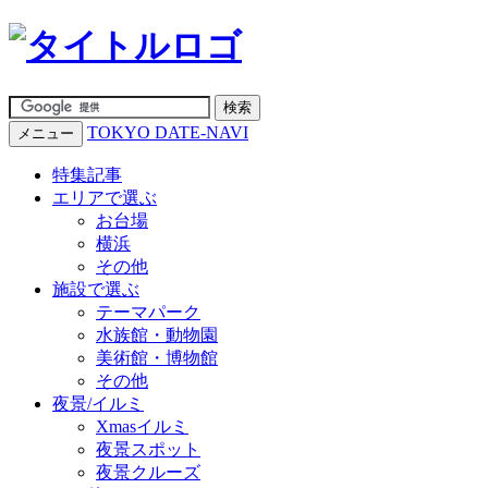
TOKYO DATE-NAVI
メニュー
特集記事
エリアで選ぶ
お台場
横浜
その他
施設で選ぶ
テーマパーク
水族館・動物園
美術館・博物館
その他
夜景/イルミ
Xmasイルミ
夜景スポット
夜景クルーズ