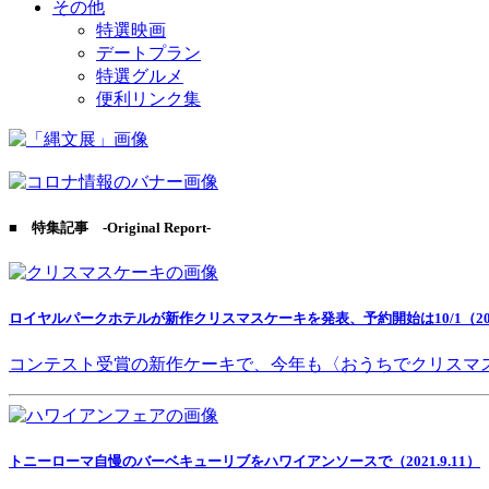
その他
特選映画
デートプラン
特選グルメ
便利リンク集
■ 特集記事 -Original Report-
ロイヤルパークホテルが新作クリスマスケーキを発表、予約開始は10/1（2021
コンテスト受賞の新作ケーキで、今年も〈おうちでクリスマ
トニーローマ自慢のバーベキューリブをハワイアンソースで（2021.9.11）