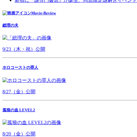
新宿に『謎専門書店』が誕生、同店限定謎解きイベント
Movie-Review
総理の夫
9/23（木・祝）公開
ホロコーストの罪人
8/27（金）公開
孤狼の血 LEVEL2
8/20（金）公開