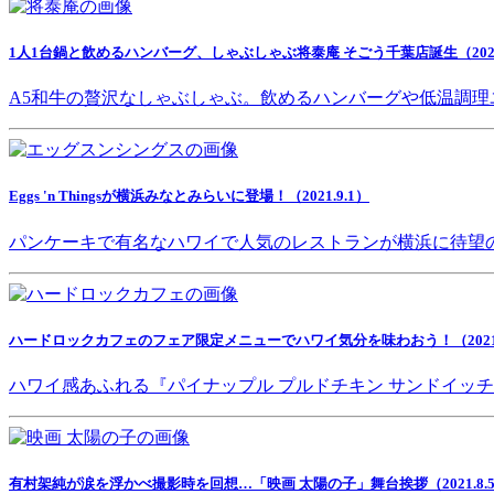
1人1台鍋と飲めるハンバーグ、しゃぶしゃぶ将泰庵 そごう千葉店誕生（2021.
A5和牛の贅沢なしゃぶしゃぶ。飲めるハンバーグや低温調理
Eggs 'n Thingsが横浜みなとみらいに登場！（2021.9.1）
パンケーキで有名なハワイで人気のレストランが横浜に待望
ハードロックカフェのフェア限定メニューでハワイ気分を味わおう！（2021.8
ハワイ感あふれる『パイナップル プルドチキン サンドイッ
有村架純が涙を浮かべ撮影時を回想…「映画 太陽の子」舞台挨拶（2021.8.