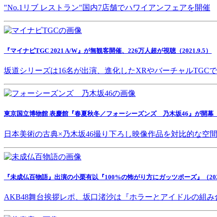
"No.1リブ レストラン"国内7店舗でハワイアンフェアを開催
『マイナビTGC 2021 A/W』が無観客開催、226万人超が視聴（2021.9.5）
坂道シリーズは16名が出演、進化したXRやバーチャルTGC
東京国立博物館 表慶館『春夏秋冬／フォーシーズンズ 乃木坂46』が開幕（202
日本美術の古典×乃木坂46撮り下ろし映像作品を対比的な空
『未成仏百物語』出演の小栗有以『100%の怖がり方にガッツポーズ』（2021.
AKB48舞台挨拶レポ、坂口渚沙は『ホラーとアイドルの組