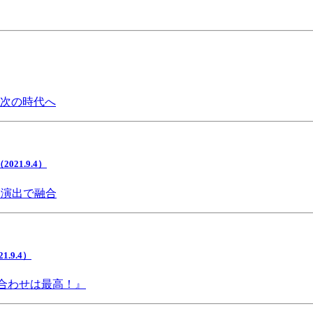
で次の時代へ
1.9.4）
間演出で融合
9.4）
み合わせは最高！』