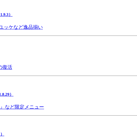
9.3）
ユッケなど逸品揃い
の復活
.29）
チ』など限定メニュー
5）