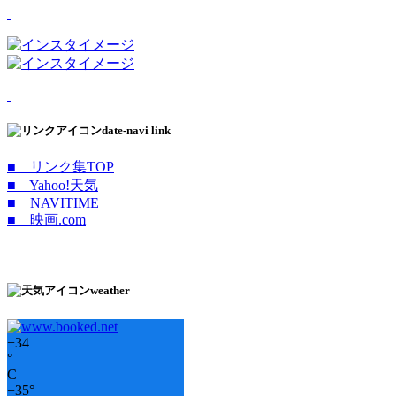
date-navi link
■ リンク集TOP
■ Yahoo!天気
■ NAVITIME
■ 映画.com
weather
+
34
°
C
+
35°