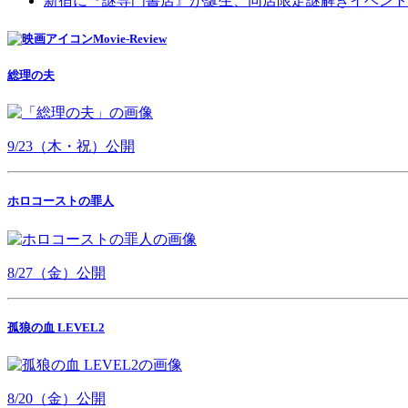
新宿に『謎専門書店』が誕生、同店限定謎解きイベント
Movie-Review
総理の夫
9/23（木・祝）公開
ホロコーストの罪人
8/27（金）公開
孤狼の血 LEVEL2
8/20（金）公開