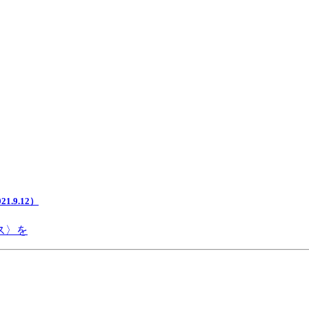
.9.12）
ス〉を