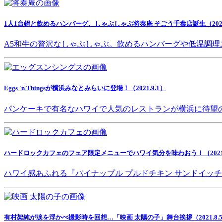
1人1台鍋と飲めるハンバーグ、しゃぶしゃぶ将泰庵 そごう千葉店誕生（2021.
A5和牛の贅沢なしゃぶしゃぶ。飲めるハンバーグや低温調理
Eggs 'n Thingsが横浜みなとみらいに登場！（2021.9.1）
パンケーキで有名なハワイで人気のレストランが横浜に待望
ハードロックカフェのフェア限定メニューでハワイ気分を味わおう！（2021.8
ハワイ感あふれる『パイナップル プルドチキン サンドイッ
有村架純が涙を浮かべ撮影時を回想…「映画 太陽の子」舞台挨拶（2021.8.