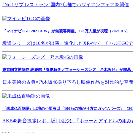
"No.1リブ レストラン"国内7店舗でハワイアンフェアを開催
『マイナビTGC 2021 A/W』が無観客開催、226万人超が視聴（2021.9.5）
坂道シリーズは16名が出演、進化したXRやバーチャルTGC
東京国立博物館 表慶館『春夏秋冬／フォーシーズンズ 乃木坂46』が開幕（202
日本美術の古典×乃木坂46撮り下ろし映像作品を対比的な空
『未成仏百物語』出演の小栗有以『100%の怖がり方にガッツポーズ』（2021.
AKB48舞台挨拶レポ、坂口渚沙は『ホラーとアイドルの組