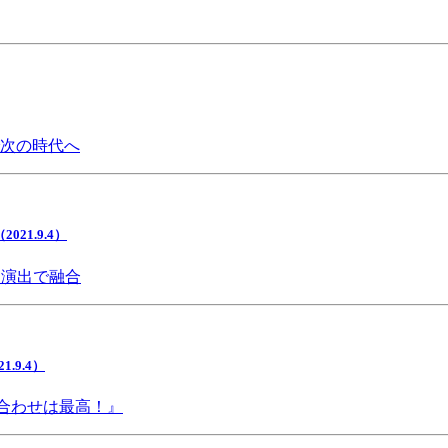
で次の時代へ
1.9.4）
間演出で融合
9.4）
み合わせは最高！』