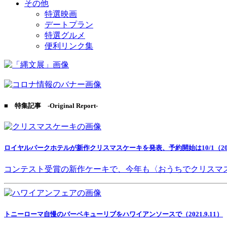
その他
特選映画
デートプラン
特選グルメ
便利リンク集
■ 特集記事 -Original Report-
ロイヤルパークホテルが新作クリスマスケーキを発表、予約開始は10/1（2021
コンテスト受賞の新作ケーキで、今年も〈おうちでクリスマ
トニーローマ自慢のバーベキューリブをハワイアンソースで（2021.9.11）