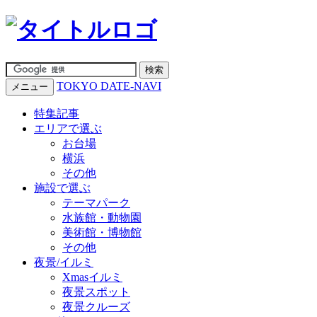
TOKYO DATE-NAVI
メニュー
特集記事
エリアで選ぶ
お台場
横浜
その他
施設で選ぶ
テーマパーク
水族館・動物園
美術館・博物館
その他
夜景/イルミ
Xmasイルミ
夜景スポット
夜景クルーズ