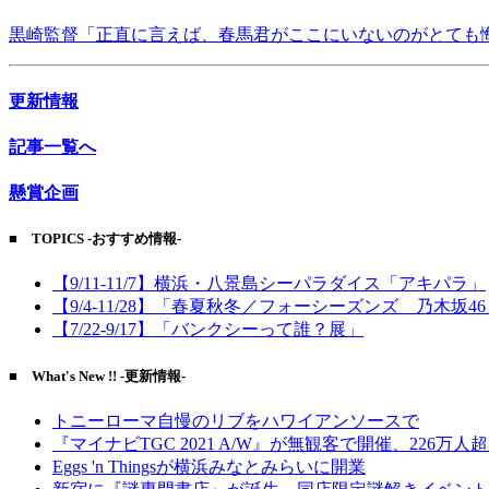
黒崎監督「正直に言えば、春馬君がここにいないのがとても
更新情報
記事一覧へ
懸賞企画
■ TOPICS -おすすめ情報-
【9/11-11/7】横浜・八景島シーパラダイス「アキパラ」
【9/4-11/28】「春夏秋冬／フォーシーズンズ 乃木坂4
【7/22-9/17】「バンクシーって誰？展」
■ What's New !! -更新情報-
トニーローマ自慢のリブをハワイアンソースで
『マイナビTGC 2021 A/W』が無観客で開催、226万人
Eggs 'n Thingsが横浜みなとみらいに開業