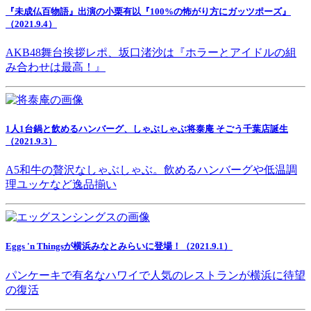
『未成仏百物語』出演の小栗有以『100%の怖がり方にガッツポーズ』
（2021.9.4）
AKB48舞台挨拶レポ、坂口渚沙は『ホラーとアイドルの組
み合わせは最高！』
1人1台鍋と飲めるハンバーグ、しゃぶしゃぶ将泰庵 そごう千葉店誕生
（2021.9.3）
A5和牛の贅沢なしゃぶしゃぶ。飲めるハンバーグや低温調
理ユッケなど逸品揃い
Eggs 'n Thingsが横浜みなとみらいに登場！（2021.9.1）
パンケーキで有名なハワイで人気のレストランが横浜に待望
の復活