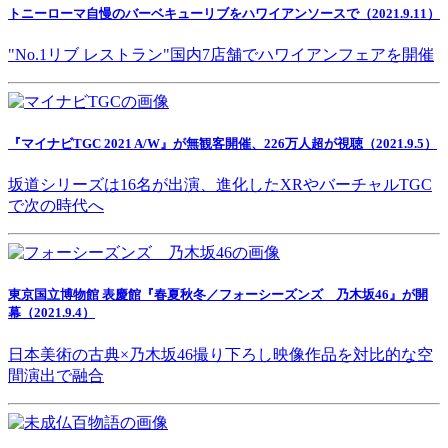
トニーローマ自慢のバーベキューリブをハワイアンソースで（2021.9.11）
"No.1リブ レストラン"国内7店舗でハワイアンフェアを開催
『マイナビTGC 2021 A/W』が無観客開催、226万人超が視聴（2021.9.5）
坂道シリーズは16名が出演、進化したXRやバーチャルTGC
で次の時代へ
東京国立博物館 表慶館『春夏秋冬／フォーシーズンズ 乃木坂46』が開
幕（2021.9.4）
日本美術の古典×乃木坂46撮り下ろし映像作品を対比的な空
間演出で融合