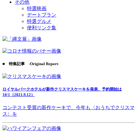
その他
特選映画
デートプラン
特選グルメ
便利リンク集
■ 特集記事 -Original Report-
ロイヤルパークホテルが新作クリスマスケーキを発表、予約開始は
10/1（2021.9.12）
コンテスト受賞の新作ケーキで、今年も〈おうちでクリスマ
ス〉を