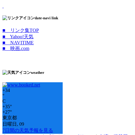
date-navi link
■ リンク集TOP
■ Yahoo!天気
■ NAVITIME
■ 映画.com
weather
+
34
°
C
+
35°
+
27°
東京都
日曜日, 09
7日間の天気予報を見る