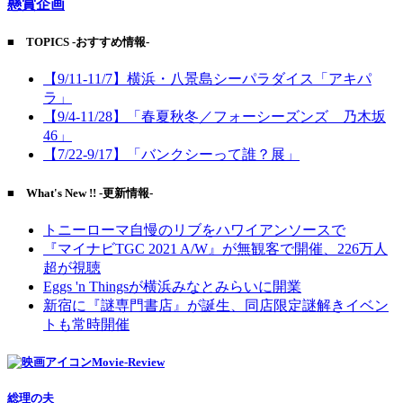
懸賞企画
■ TOPICS -おすすめ情報-
【9/11-11/7】横浜・八景島シーパラダイス「アキパ
ラ」
【9/4-11/28】「春夏秋冬／フォーシーズンズ 乃木坂
46」
【7/22-9/17】「バンクシーって誰？展」
■ What's New !! -更新情報-
トニーローマ自慢のリブをハワイアンソースで
『マイナビTGC 2021 A/W』が無観客で開催、226万人
超が視聴
Eggs 'n Thingsが横浜みなとみらいに開業
新宿に『謎専門書店』が誕生、同店限定謎解きイベン
トも常時開催
Movie-Review
総理の夫