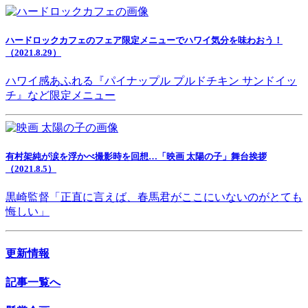
ハードロックカフェのフェア限定メニューでハワイ気分を味わおう！
（2021.8.29）
ハワイ感あふれる『パイナップル プルドチキン サンドイッ
チ』など限定メニュー
有村架純が涙を浮かべ撮影時を回想…「映画 太陽の子」舞台挨拶
（2021.8.5）
黒崎監督「正直に言えば、春馬君がここにいないのがとても
悔しい」
更新情報
記事一覧へ