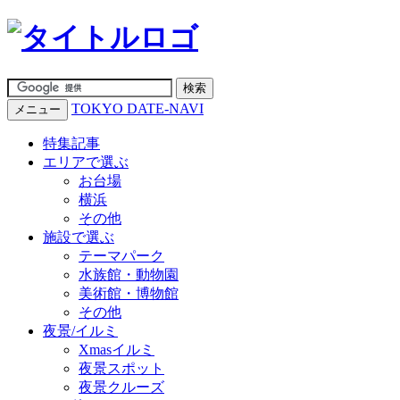
TOKYO DATE-NAVI
メニュー
特集記事
エリアで選ぶ
お台場
横浜
その他
施設で選ぶ
テーマパーク
水族館・動物園
美術館・博物館
その他
夜景/イルミ
Xmasイルミ
夜景スポット
夜景クルーズ