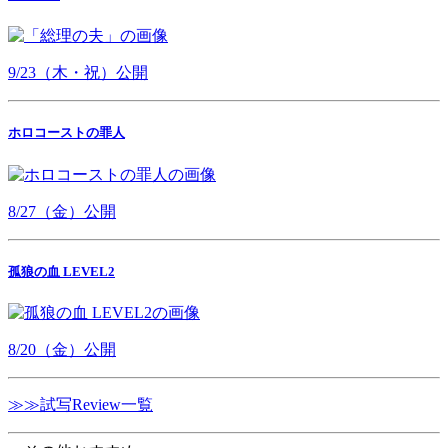
9/23（木・祝）公開
ホロコーストの罪人
8/27（金）公開
孤狼の血 LEVEL2
8/20（金）公開
≫≫試写Review一覧