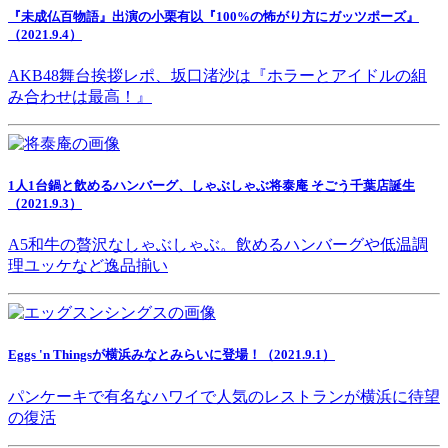
『未成仏百物語』出演の小栗有以『100%の怖がり方にガッツポーズ』
（2021.9.4）
AKB48舞台挨拶レポ、坂口渚沙は『ホラーとアイドルの組
み合わせは最高！』
1人1台鍋と飲めるハンバーグ、しゃぶしゃぶ将泰庵 そごう千葉店誕生
（2021.9.3）
A5和牛の贅沢なしゃぶしゃぶ。飲めるハンバーグや低温調
理ユッケなど逸品揃い
Eggs 'n Thingsが横浜みなとみらいに登場！（2021.9.1）
パンケーキで有名なハワイで人気のレストランが横浜に待望
の復活