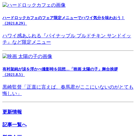
ハードロックカフェのフェア限定メニューでハワイ気分を味わおう！
（2021.8.29）
ハワイ感あふれる『パイナップル プルドチキン サンドイッ
チ』など限定メニュー
有村架純が涙を浮かべ撮影時を回想…「映画 太陽の子」舞台挨拶
（2021.8.5）
黒崎監督「正直に言えば、春馬君がここにいないのがとても
悔しい」
更新情報
記事一覧へ