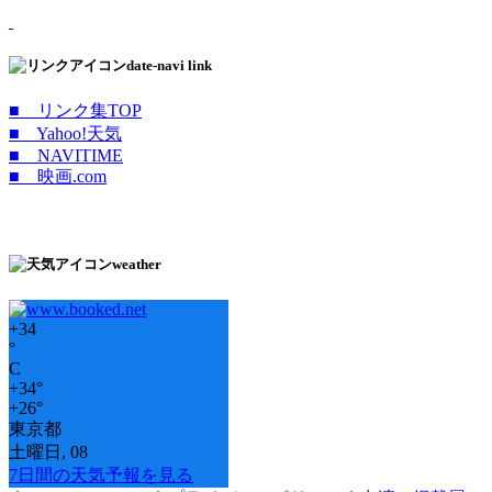
date-navi link
■ リンク集TOP
■ Yahoo!天気
■ NAVITIME
■ 映画.com
weather
+
34
°
C
+
34°
+
26°
東京都
土曜日, 08
7日間の天気予報を見る