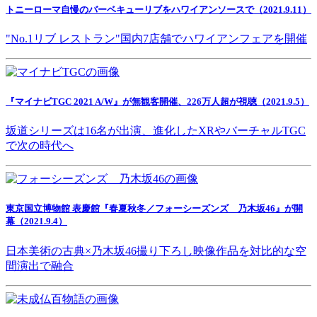
トニーローマ自慢のバーベキューリブをハワイアンソースで（2021.9.11）
"No.1リブ レストラン"国内7店舗でハワイアンフェアを開催
『マイナビTGC 2021 A/W』が無観客開催、226万人超が視聴（2021.9.5）
坂道シリーズは16名が出演、進化したXRやバーチャルTGC
で次の時代へ
東京国立博物館 表慶館『春夏秋冬／フォーシーズンズ 乃木坂46』が開
幕（2021.9.4）
日本美術の古典×乃木坂46撮り下ろし映像作品を対比的な空
間演出で融合