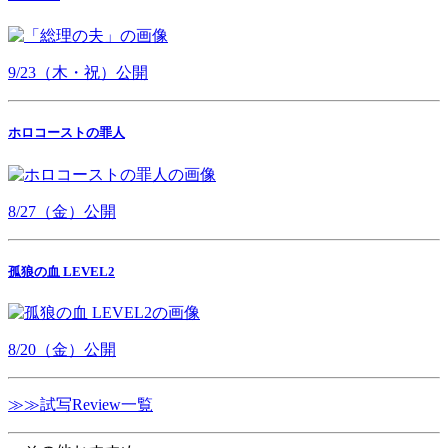
9/23（木・祝）公開
ホロコーストの罪人
8/27（金）公開
孤狼の血 LEVEL2
8/20（金）公開
≫≫試写Review一覧