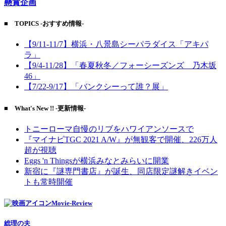
懸賞企画
■ TOPICS -おすすめ情報-
【9/11-11/7】横浜・八景島シーパラダイス「アキパ
ラ」
【9/4-11/28】「春夏秋冬／フォーシーズンズ 乃木坂
46」
【7/22-9/17】「バンクシーって誰？展」
■ What's New !! -更新情報-
トニーローマ自慢のリブをハワイアンソースで
『マイナビTGC 2021 A/W』が無観客で開催、226万人
超が視聴
Eggs 'n Thingsが横浜みなとみらいに開業
新宿に『謎専門書店』が誕生、同店限定謎解きイベン
トも常時開催
Movie-Review
総理の夫