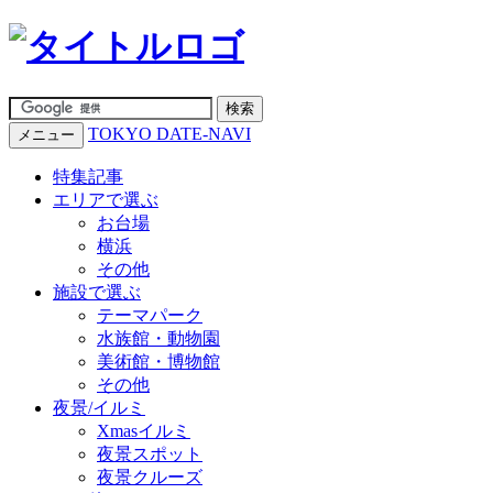
TOKYO DATE-NAVI
メニュー
特集記事
エリアで選ぶ
お台場
横浜
その他
施設で選ぶ
テーマパーク
水族館・動物園
美術館・博物館
その他
夜景/イルミ
Xmasイルミ
夜景スポット
夜景クルーズ