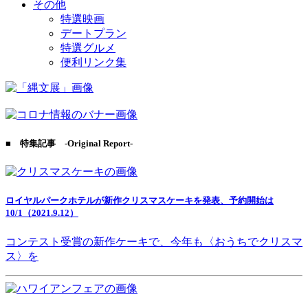
その他
特選映画
デートプラン
特選グルメ
便利リンク集
■ 特集記事 -Original Report-
ロイヤルパークホテルが新作クリスマスケーキを発表、予約開始は
10/1（2021.9.12）
コンテスト受賞の新作ケーキで、今年も〈おうちでクリスマ
ス〉を