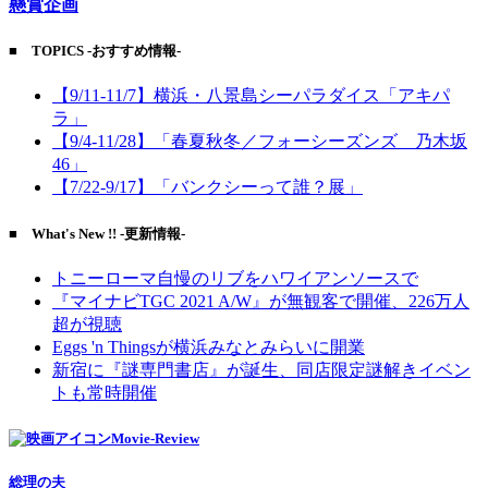
懸賞企画
■ TOPICS -おすすめ情報-
【9/11-11/7】横浜・八景島シーパラダイス「アキパ
ラ」
【9/4-11/28】「春夏秋冬／フォーシーズンズ 乃木坂
46」
【7/22-9/17】「バンクシーって誰？展」
■ What's New !! -更新情報-
トニーローマ自慢のリブをハワイアンソースで
『マイナビTGC 2021 A/W』が無観客で開催、226万人
超が視聴
Eggs 'n Thingsが横浜みなとみらいに開業
新宿に『謎専門書店』が誕生、同店限定謎解きイベン
トも常時開催
Movie-Review
総理の夫