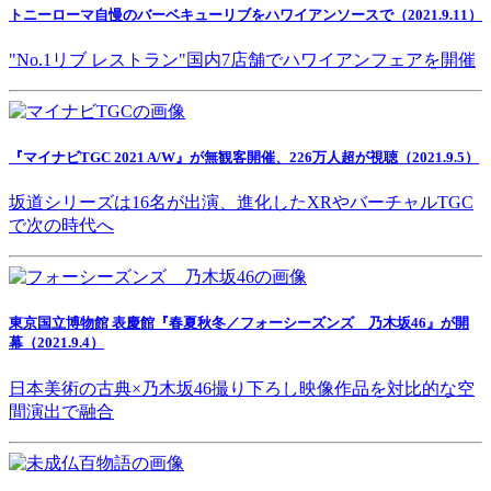
トニーローマ自慢のバーベキューリブをハワイアンソースで（2021.9.11）
"No.1リブ レストラン"国内7店舗でハワイアンフェアを開催
『マイナビTGC 2021 A/W』が無観客開催、226万人超が視聴（2021.9.5）
坂道シリーズは16名が出演、進化したXRやバーチャルTGC
で次の時代へ
東京国立博物館 表慶館『春夏秋冬／フォーシーズンズ 乃木坂46』が開
幕（2021.9.4）
日本美術の古典×乃木坂46撮り下ろし映像作品を対比的な空
間演出で融合