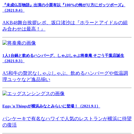
『未成仏百物語』出演の小栗有以『100%の怖がり方にガッツポーズ』
（2021.9.4）
AKB48舞台挨拶レポ、坂口渚沙は『ホラーとアイドルの組
み合わせは最高！』
1人1台鍋と飲めるハンバーグ、しゃぶしゃぶ将泰庵 そごう千葉店誕生
（2021.9.3）
A5和牛の贅沢なしゃぶしゃぶ。飲めるハンバーグや低温調
理ユッケなど逸品揃い
Eggs 'n Thingsが横浜みなとみらいに登場！（2021.9.1）
パンケーキで有名なハワイで人気のレストランが横浜に待望
の復活