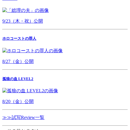
9/23（木・祝）公開
ホロコーストの罪人
8/27（金）公開
孤狼の血 LEVEL2
8/20（金）公開
≫≫試写Review一覧