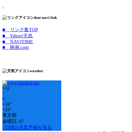
date-navi link
■ リンク集TOP
■ Yahoo!天気
■ NAVITIME
■ 映画.com
weather
+
32
°
C
+
34°
+
25°
東京都
金曜日, 07
7日間の天気予報を見る