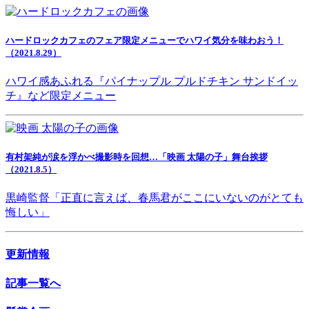
ハードロックカフェのフェア限定メニューでハワイ気分を味わおう！
（2021.8.29）
ハワイ感あふれる『パイナップル プルドチキン サンドイッ
チ』など限定メニュー
有村架純が涙を浮かべ撮影時を回想…「映画 太陽の子」舞台挨拶
（2021.8.5）
黒崎監督「正直に言えば、春馬君がここにいないのがとても
悔しい」
更新情報
記事一覧へ