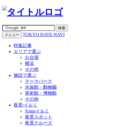
TOKYO DATE-NAVI
メニュー
特集記事
エリアで選ぶ
お台場
横浜
その他
施設で選ぶ
テーマパーク
水族館・動物園
美術館・博物館
その他
夜景/イルミ
Xmasイルミ
夜景スポット
夜景クルーズ