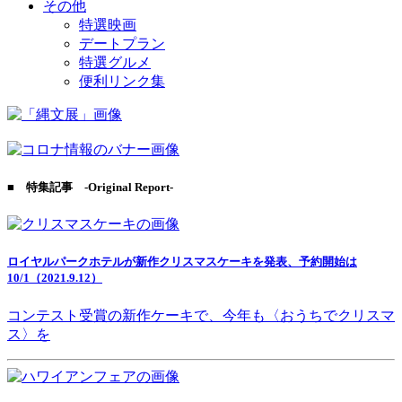
その他
特選映画
デートプラン
特選グルメ
便利リンク集
■ 特集記事 -Original Report-
ロイヤルパークホテルが新作クリスマスケーキを発表、予約開始は
10/1（2021.9.12）
コンテスト受賞の新作ケーキで、今年も〈おうちでクリスマ
ス〉を