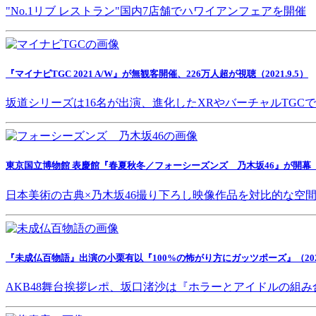
"No.1リブ レストラン"国内7店舗でハワイアンフェアを開催
『マイナビTGC 2021 A/W』が無観客開催、226万人超が視聴（2021.9.5）
坂道シリーズは16名が出演、進化したXRやバーチャルTGC
東京国立博物館 表慶館『春夏秋冬／フォーシーズンズ 乃木坂46』が開幕（202
日本美術の古典×乃木坂46撮り下ろし映像作品を対比的な空
『未成仏百物語』出演の小栗有以『100%の怖がり方にガッツポーズ』（2021.
AKB48舞台挨拶レポ、坂口渚沙は『ホラーとアイドルの組