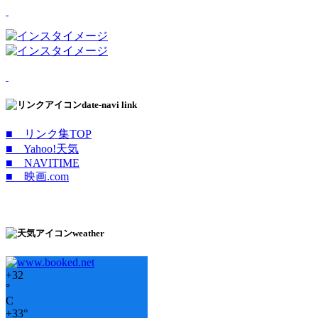
date-navi link
■ リンク集TOP
■ Yahoo!天気
■ NAVITIME
■ 映画.com
weather
+
32
°
C
+
33°