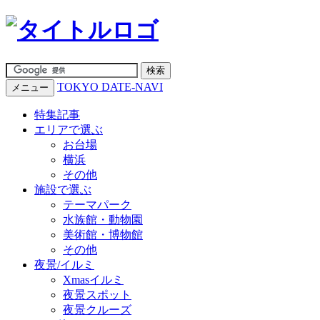
TOKYO DATE-NAVI
メニュー
特集記事
エリアで選ぶ
お台場
横浜
その他
施設で選ぶ
テーマパーク
水族館・動物園
美術館・博物館
その他
夜景/イルミ
Xmasイルミ
夜景スポット
夜景クルーズ