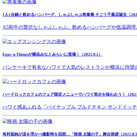
1人1台鍋と飲めるハンバーグ、しゃぶしゃぶ将泰庵 そごう千葉店誕生（2021.
A5和牛の贅沢なしゃぶしゃぶ。飲めるハンバーグや低温調理
Eggs 'n Thingsが横浜みなとみらいに登場！（2021.9.1）
パンケーキで有名なハワイで人気のレストランが横浜に待望
ハードロックカフェのフェア限定メニューでハワイ気分を味わおう！（2021.8
ハワイ感あふれる『パイナップル プルドチキン サンドイッ
有村架純が涙を浮かべ撮影時を回想…「映画 太陽の子」舞台挨拶（2021.8.