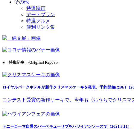
その他
特選映画
デートプラン
特選グルメ
便利リンク集
■ 特集記事 -Original Report-
ロイヤルパークホテルが新作クリスマスケーキを発表、予約開始は10/1（2021
コンテスト受賞の新作ケーキで、今年も〈おうちでクリスマ
トニーローマ自慢のバーベキューリブをハワイアンソースで（2021.9.11）