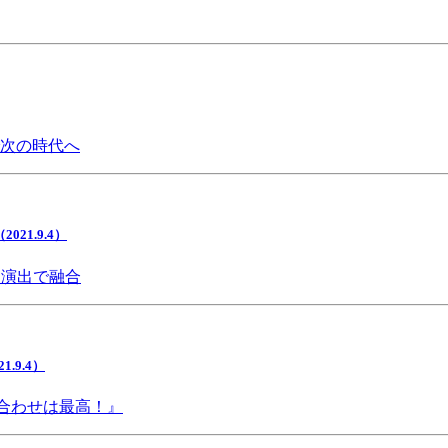
で次の時代へ
1.9.4）
間演出で融合
9.4）
み合わせは最高！』