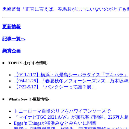
黒崎監督「正直に言えば、春馬君がここにいないのがとても
更新情報
記事一覧へ
懸賞企画
■ TOPICS -おすすめ情報-
【9/11-11/7】横浜・八景島シーパラダイス「アキパラ」
【9/4-11/28】「春夏秋冬／フォーシーズンズ 乃木坂4
【7/22-9/17】「バンクシーって誰？展」
■ What's New !! -更新情報-
トニーローマ自慢のリブをハワイアンソースで
『マイナビTGC 2021 A/W』が無観客で開催、226万人
Eggs 'n Thingsが横浜みなとみらいに開業