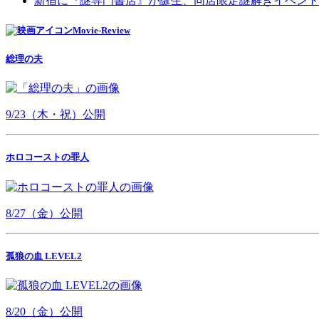
新宿に『謎専門書店』が誕生、同店限定謎解きイベント
Movie-Review
総理の夫
9/23（木・祝）公開
ホロコーストの罪人
8/27（金）公開
孤狼の血 LEVEL2
8/20（金）公開