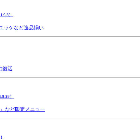
9.3）
ユッケなど逸品揃い
の復活
.29）
チ』など限定メニュー
5）