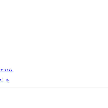
.9.12）
ス〉を