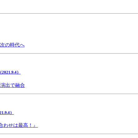
で次の時代へ
1.9.4）
間演出で融合
9.4）
み合わせは最高！』