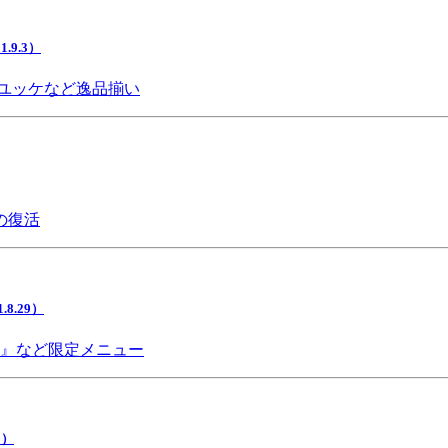
9.3）
ユッケなど逸品揃い
の復活
.29）
チ』など限定メニュー
5）