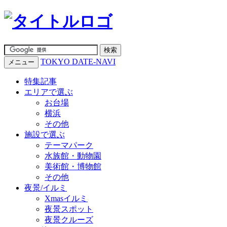
TOKYO DATE-NAVI
メニュー
特集記事
エリアで選ぶ
お台場
横浜
その他
施設で選ぶ
テーマパーク
水族館・動物園
美術館・博物館
その他
夜景/イルミ
Xmasイルミ
夜景スポット
夜景クルーズ