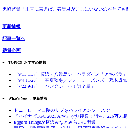
黒崎監督「正直に言えば、春馬君がここにいないのがとても
更新情報
記事一覧へ
懸賞企画
■ TOPICS -おすすめ情報-
【9/11-11/7】横浜・八景島シーパラダイス「アキパラ」
【9/4-11/28】「春夏秋冬／フォーシーズンズ 乃木坂4
【7/22-9/17】「バンクシーって誰？展」
■ What's New !! -更新情報-
トニーローマ自慢のリブをハワイアンソースで
『マイナビTGC 2021 A/W』が無観客で開催、226万人
Eggs 'n Thingsが横浜みなとみらいに開業