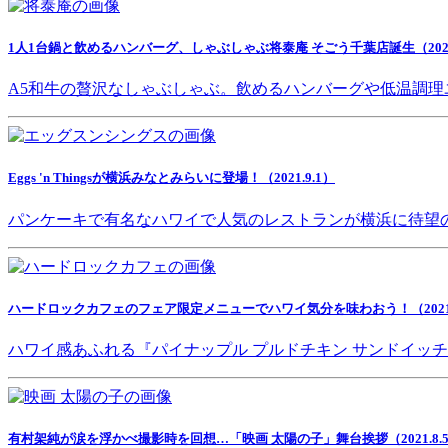
1人1台鍋と飲めるハンバーグ、しゃぶしゃぶ将泰庵 そごう千葉店誕生（2021.
A5和牛の贅沢なしゃぶしゃぶ。飲めるハンバーグや低温調理
Eggs 'n Thingsが横浜みなとみらいに登場！（2021.9.1）
パンケーキで有名なハワイで人気のレストランが横浜に待望
ハードロックカフェのフェア限定メニューでハワイ気分を味わおう！（2021.8
ハワイ感あふれる『パイナップル プルドチキン サンドイッ
有村架純が涙を浮かべ撮影時を回想…「映画 太陽の子」舞台挨拶（2021.8.