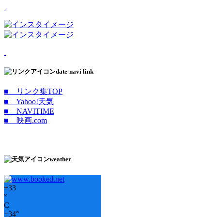
date-navi link
■ リンク集TOP
■ Yahoo!天気
■ NAVITIME
■ 映画.com
weather
+
33
°
C
+
34°