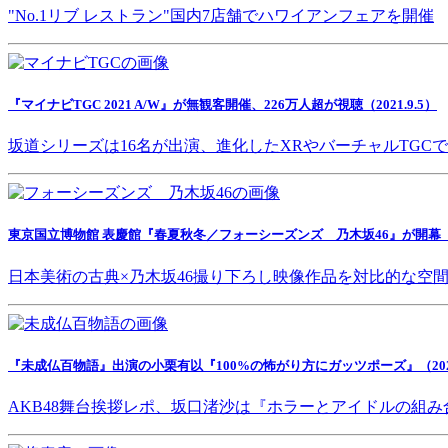
"No.1リブ レストラン"国内7店舗でハワイアンフェアを開催
『マイナビTGC 2021 A/W』が無観客開催、226万人超が視聴（2021.9.5）
坂道シリーズは16名が出演、進化したXRやバーチャルTGC
東京国立博物館 表慶館『春夏秋冬／フォーシーズンズ 乃木坂46』が開幕（202
日本美術の古典×乃木坂46撮り下ろし映像作品を対比的な空
『未成仏百物語』出演の小栗有以『100%の怖がり方にガッツポーズ』（2021.
AKB48舞台挨拶レポ、坂口渚沙は『ホラーとアイドルの組