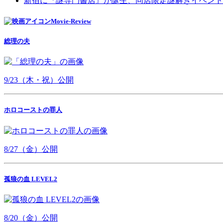
新宿に『謎専門書店』が誕生、同店限定謎解きイベント
Movie-Review
総理の夫
9/23（木・祝）公開
ホロコーストの罪人
8/27（金）公開
孤狼の血 LEVEL2
8/20（金）公開