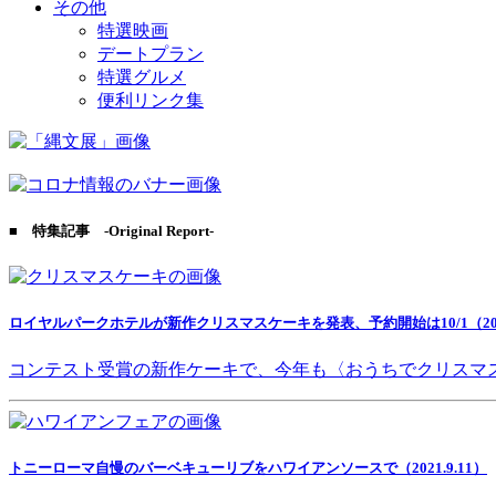
その他
特選映画
デートプラン
特選グルメ
便利リンク集
■ 特集記事 -Original Report-
ロイヤルパークホテルが新作クリスマスケーキを発表、予約開始は10/1（2021
コンテスト受賞の新作ケーキで、今年も〈おうちでクリスマ
トニーローマ自慢のバーベキューリブをハワイアンソースで（2021.9.11）