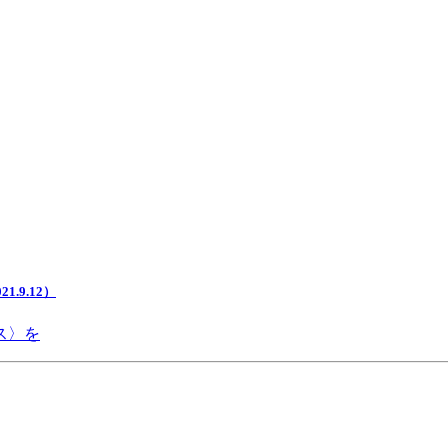
.9.12）
ス〉を