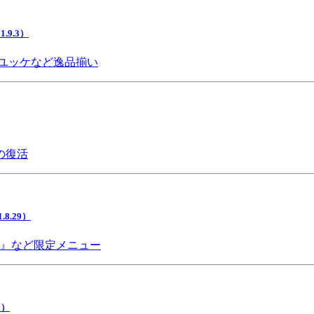
9.3）
ユッケなど逸品揃い
の復活
.29）
チ』など限定メニュー
5）