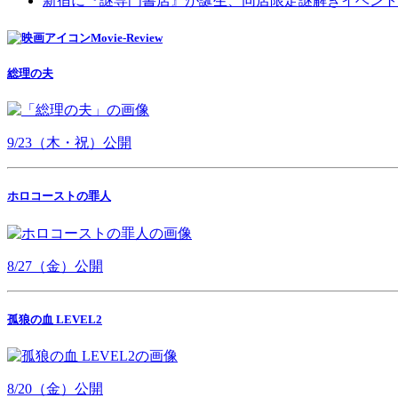
新宿に『謎専門書店』が誕生、同店限定謎解きイベント
Movie-Review
総理の夫
9/23（木・祝）公開
ホロコーストの罪人
8/27（金）公開
孤狼の血 LEVEL2
8/20（金）公開