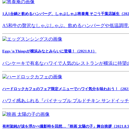
1人1台鍋と飲めるハンバーグ、しゃぶしゃぶ将泰庵 そごう千葉店誕生（2021.
A5和牛の贅沢なしゃぶしゃぶ。飲めるハンバーグや低温調理
Eggs 'n Thingsが横浜みなとみらいに登場！（2021.9.1）
パンケーキで有名なハワイで人気のレストランが横浜に待望
ハードロックカフェのフェア限定メニューでハワイ気分を味わおう！（2021.8
ハワイ感あふれる『パイナップル プルドチキン サンドイッ
有村架純が涙を浮かべ撮影時を回想…「映画 太陽の子」舞台挨拶（2021.8.