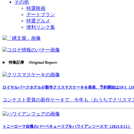
その他
特選映画
デートプラン
特選グルメ
便利リンク集
■ 特集記事 -Original Report-
ロイヤルパークホテルが新作クリスマスケーキを発表、予約開始は10/1（2021
コンテスト受賞の新作ケーキで、今年も〈おうちでクリスマ
トニーローマ自慢のバーベキューリブをハワイアンソースで（2021.9.11）