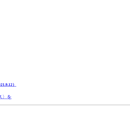
.9.12）
ス〉を