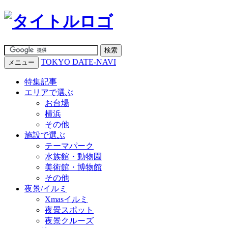
TOKYO DATE-NAVI
メニュー
特集記事
エリアで選ぶ
お台場
横浜
その他
施設で選ぶ
テーマパーク
水族館・動物園
美術館・博物館
その他
夜景/イルミ
Xmasイルミ
夜景スポット
夜景クルーズ