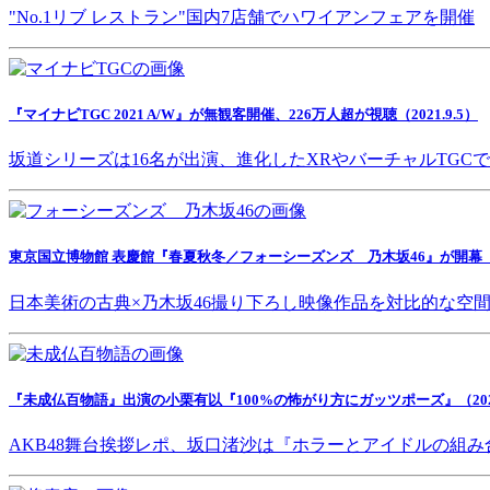
"No.1リブ レストラン"国内7店舗でハワイアンフェアを開催
『マイナビTGC 2021 A/W』が無観客開催、226万人超が視聴（2021.9.5）
坂道シリーズは16名が出演、進化したXRやバーチャルTGC
東京国立博物館 表慶館『春夏秋冬／フォーシーズンズ 乃木坂46』が開幕（202
日本美術の古典×乃木坂46撮り下ろし映像作品を対比的な空
『未成仏百物語』出演の小栗有以『100%の怖がり方にガッツポーズ』（2021.
AKB48舞台挨拶レポ、坂口渚沙は『ホラーとアイドルの組