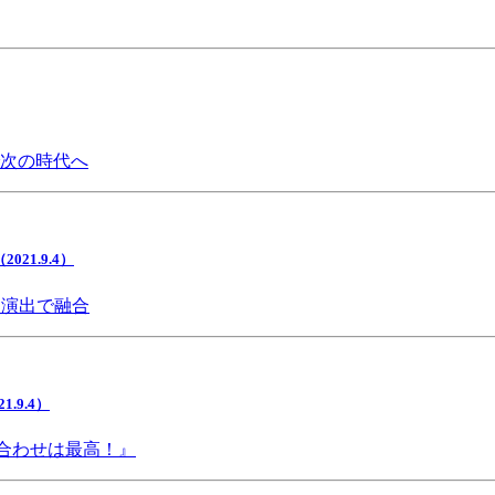
で次の時代へ
1.9.4）
間演出で融合
9.4）
み合わせは最高！』