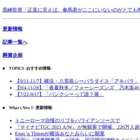
黒崎監督「正直に言えば、春馬君がここにいないのがとても
更新情報
記事一覧へ
懸賞企画
■ TOPICS -おすすめ情報-
【9/11-11/7】横浜・八景島シーパラダイス「アキパラ」
【9/4-11/28】「春夏秋冬／フォーシーズンズ 乃木坂4
【7/22-9/17】「バンクシーって誰？展」
■ What's New !! -更新情報-
トニーローマ自慢のリブをハワイアンソースで
『マイナビTGC 2021 A/W』が無観客で開催、226万人
Eggs 'n Thingsが横浜みなとみらいに開業