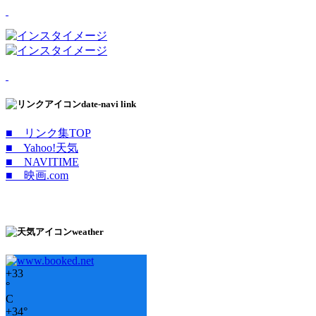
date-navi link
■ リンク集TOP
■ Yahoo!天気
■ NAVITIME
■ 映画.com
weather
+
33
°
C
+
34°