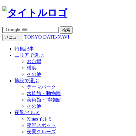
TOKYO DATE-NAVI
メニュー
特集記事
エリアで選ぶ
お台場
横浜
その他
施設で選ぶ
テーマパーク
水族館・動物園
美術館・博物館
その他
夜景/イルミ
Xmasイルミ
夜景スポット
夜景クルーズ