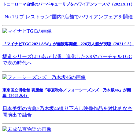
トニーローマ自慢のバーベキューリブをハワイアンソースで（2021.9.11）
"No.1リブ レストラン"国内7店舗でハワイアンフェアを開催
『マイナビTGC 2021 A/W』が無観客開催、226万人超が視聴（2021.9.5）
坂道シリーズは16名が出演、進化したXRやバーチャルTGC
で次の時代へ
東京国立博物館 表慶館『春夏秋冬／フォーシーズンズ 乃木坂46』が開
幕（2021.9.4）
日本美術の古典×乃木坂46撮り下ろし映像作品を対比的な空
間演出で融合