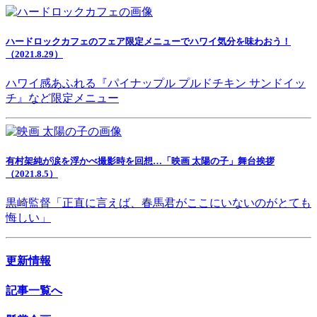
ハードロックカフェのフェア限定メニューでハワイ気分を味わおう！
（2021.8.29）
ハワイ感あふれる『パイナップル プルドチキン サンドイッ
チ』など限定メニュー
有村架純が涙を浮かべ撮影時を回想…「映画 太陽の子」舞台挨拶
（2021.8.5）
黒崎監督「正直に言えば、春馬君がここにいないのがとても
悔しい」
更新情報
記事一覧へ