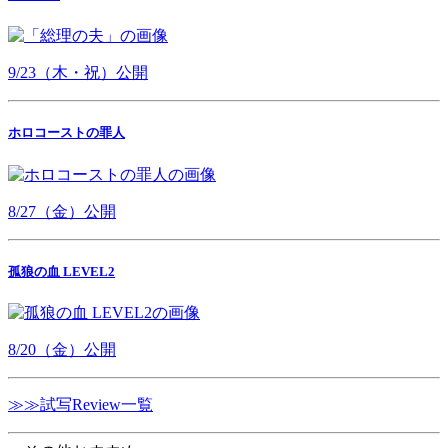
9/23（木・祝）公開
ホロコーストの罪人
8/27（金）公開
孤狼の血 LEVEL2
8/20（金）公開
≫≫試写Review一覧