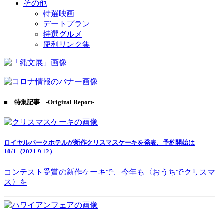
その他
特選映画
デートプラン
特選グルメ
便利リンク集
■ 特集記事 -Original Report-
ロイヤルパークホテルが新作クリスマスケーキを発表、予約開始は
10/1（2021.9.12）
コンテスト受賞の新作ケーキで、今年も〈おうちでクリスマ
ス〉を