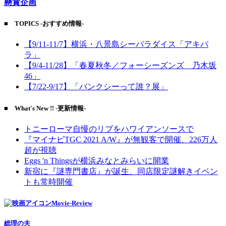
懸賞企画
■ TOPICS -おすすめ情報-
【9/11-11/7】横浜・八景島シーパラダイス「アキパ
ラ」
【9/4-11/28】「春夏秋冬／フォーシーズンズ 乃木坂
46」
【7/22-9/17】「バンクシーって誰？展」
■ What's New !! -更新情報-
トニーローマ自慢のリブをハワイアンソースで
『マイナビTGC 2021 A/W』が無観客で開催、226万人
超が視聴
Eggs 'n Thingsが横浜みなとみらいに開業
新宿に『謎専門書店』が誕生、同店限定謎解きイベン
トも常時開催
Movie-Review
総理の夫