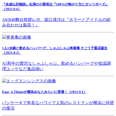
『未成仏百物語』出演の小栗有以『100%の怖がり方にガッツポーズ』
（2021.9.4）
AKB48舞台挨拶レポ、坂口渚沙は『ホラーとアイドルの組
み合わせは最高！』
1人1台鍋と飲めるハンバーグ、しゃぶしゃぶ将泰庵 そごう千葉店誕生
（2021.9.3）
A5和牛の贅沢なしゃぶしゃぶ。飲めるハンバーグや低温調
理ユッケなど逸品揃い
Eggs 'n Thingsが横浜みなとみらいに登場！（2021.9.1）
パンケーキで有名なハワイで人気のレストランが横浜に待望
の復活