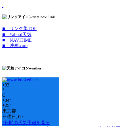
date-navi link
■ リンク集TOP
■ Yahoo!天気
■ NAVITIME
■ 映画.com
weather
+
33
°
C
+
34°
+
25°
東京都
日曜日, 09
7日間の天気予報を見る