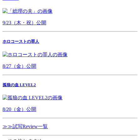
9/23（木・祝）公開
ホロコーストの罪人
8/27（金）公開
孤狼の血 LEVEL2
8/20（金）公開
≫≫試写Review一覧