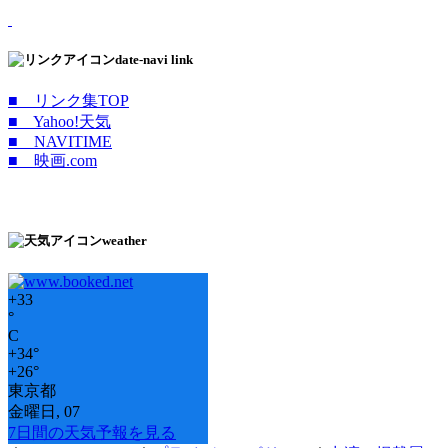
date-navi link
■ リンク集TOP
■ Yahoo!天気
■ NAVITIME
■ 映画.com
weather
+
33
°
C
+
34°
+
26°
東京都
金曜日, 07
7日間の天気予報を見る