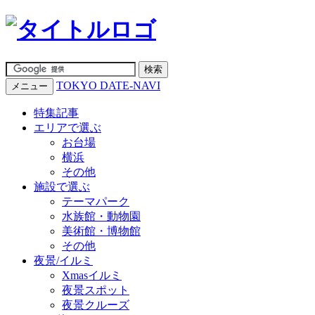
TOKYO DATE-NAVI
メニュー
特集記事
エリアで選ぶ
お台場
横浜
その他
施設で選ぶ
テーマパーク
水族館・動物園
美術館・博物館
その他
夜景/イルミ
Xmasイルミ
夜景スポット
夜景クルーズ