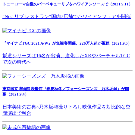
トニーローマ自慢のバーベキューリブをハワイアンソースで（2021.9.11）
"No.1リブ レストラン"国内7店舗でハワイアンフェアを開催
『マイナビTGC 2021 A/W』が無観客開催、226万人超が視聴（2021.9.5）
坂道シリーズは16名が出演、進化したXRやバーチャルTGC
で次の時代へ
東京国立博物館 表慶館『春夏秋冬／フォーシーズンズ 乃木坂46』が開
幕（2021.9.4）
日本美術の古典×乃木坂46撮り下ろし映像作品を対比的な空
間演出で融合