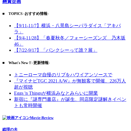
懸賞企画
■ TOPICS -おすすめ情報-
【9/11-11/7】横浜・八景島シーパラダイス「アキパ
ラ」
【9/4-11/28】「春夏秋冬／フォーシーズンズ 乃木坂
46」
【7/22-9/17】「バンクシーって誰？展」
■ What's New !! -更新情報-
トニーローマ自慢のリブをハワイアンソースで
『マイナビTGC 2021 A/W』が無観客で開催、226万人
超が視聴
Eggs 'n Thingsが横浜みなとみらいに開業
新宿に『謎専門書店』が誕生、同店限定謎解きイベン
トも常時開催
Movie-Review
総理の夫