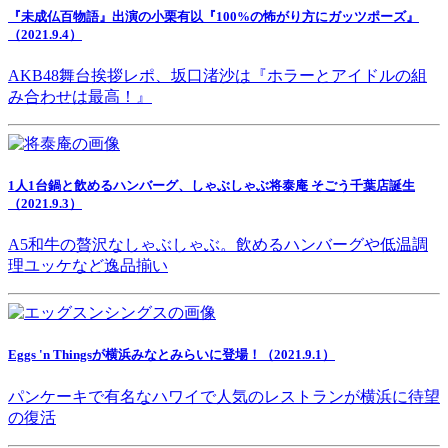
『未成仏百物語』出演の小栗有以『100%の怖がり方にガッツポーズ』
（2021.9.4）
AKB48舞台挨拶レポ、坂口渚沙は『ホラーとアイドルの組
み合わせは最高！』
1人1台鍋と飲めるハンバーグ、しゃぶしゃぶ将泰庵 そごう千葉店誕生
（2021.9.3）
A5和牛の贅沢なしゃぶしゃぶ。飲めるハンバーグや低温調
理ユッケなど逸品揃い
Eggs 'n Thingsが横浜みなとみらいに登場！（2021.9.1）
パンケーキで有名なハワイで人気のレストランが横浜に待望
の復活