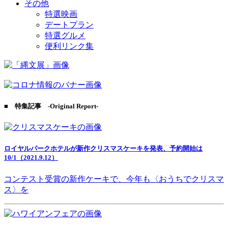
その他
特選映画
デートプラン
特選グルメ
便利リンク集
■ 特集記事 -Original Report-
ロイヤルパークホテルが新作クリスマスケーキを発表、予約開始は
10/1（2021.9.12）
コンテスト受賞の新作ケーキで、今年も〈おうちでクリスマ
ス〉を