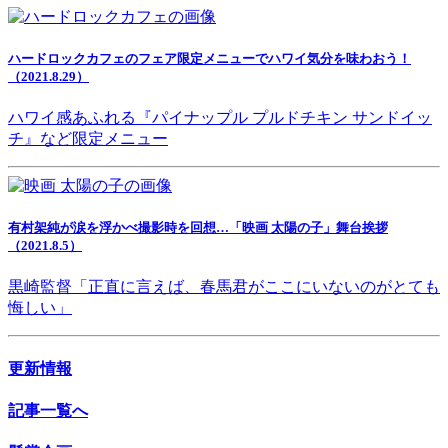
ハードロックカフェのフェア限定メニューでハワイ気分を味わおう！
（2021.8.29）
ハワイ感あふれる『パイナップル プルドチキン サンドイッ
チ』など限定メニュー
有村架純が涙を浮かべ撮影時を回想…「映画 太陽の子」舞台挨拶
（2021.8.5）
黒崎監督「正直に言えば、春馬君がここにいないのがとても
悔しい」
更新情報
記事一覧へ