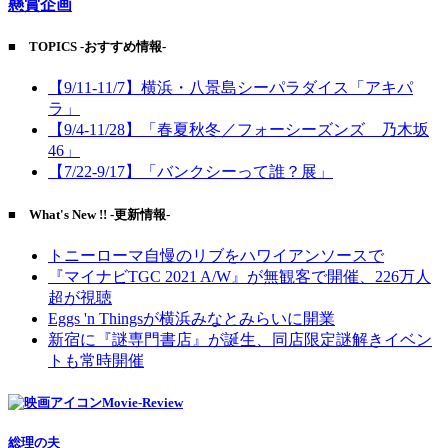
懸賞企画
■ TOPICS -おすすめ情報-
【9/11-11/7】横浜・八景島シーパラダイス「アキパ
ラ」
【9/4-11/28】「春夏秋冬／フォーシーズンズ 乃木坂
46」
【7/22-9/17】「バンクシーって誰？展」
■ What's New !! -更新情報-
トニーローマ自慢のリブをハワイアンソースで
『マイナビTGC 2021 A/W』が無観客で開催、226万人
超が視聴
Eggs 'n Thingsが横浜みなとみらいに開業
新宿に『謎専門書店』が誕生、同店限定謎解きイベン
トも常時開催
Movie-Review
総理の夫