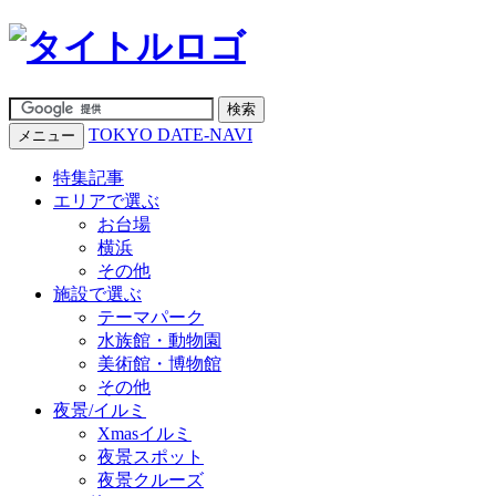
TOKYO DATE-NAVI
メニュー
特集記事
エリアで選ぶ
お台場
横浜
その他
施設で選ぶ
テーマパーク
水族館・動物園
美術館・博物館
その他
夜景/イルミ
Xmasイルミ
夜景スポット
夜景クルーズ