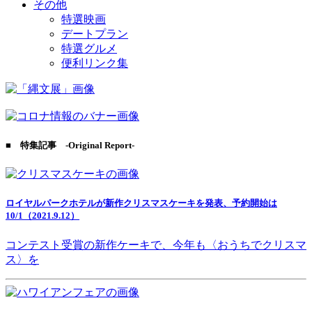
その他
特選映画
デートプラン
特選グルメ
便利リンク集
■ 特集記事 -Original Report-
ロイヤルパークホテルが新作クリスマスケーキを発表、予約開始は
10/1（2021.9.12）
コンテスト受賞の新作ケーキで、今年も〈おうちでクリスマ
ス〉を