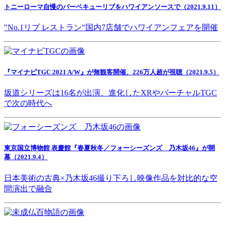
トニーローマ自慢のバーベキューリブをハワイアンソースで（2021.9.11）
"No.1リブ レストラン"国内7店舗でハワイアンフェアを開催
『マイナビTGC 2021 A/W』が無観客開催、226万人超が視聴（2021.9.5）
坂道シリーズは16名が出演、進化したXRやバーチャルTGC
で次の時代へ
東京国立博物館 表慶館『春夏秋冬／フォーシーズンズ 乃木坂46』が開
幕（2021.9.4）
日本美術の古典×乃木坂46撮り下ろし映像作品を対比的な空
間演出で融合