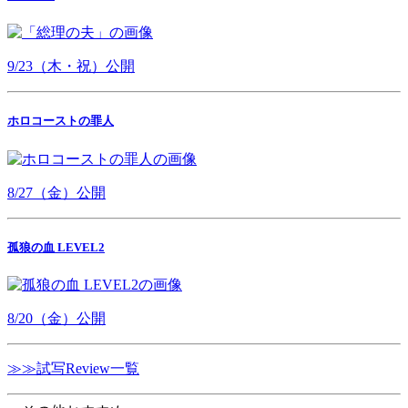
9/23（木・祝）公開
ホロコーストの罪人
8/27（金）公開
孤狼の血 LEVEL2
8/20（金）公開
≫≫試写Review一覧