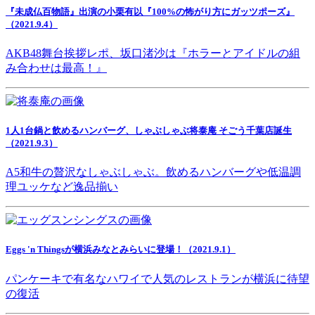
『未成仏百物語』出演の小栗有以『100%の怖がり方にガッツポーズ』
（2021.9.4）
AKB48舞台挨拶レポ、坂口渚沙は『ホラーとアイドルの組
み合わせは最高！』
1人1台鍋と飲めるハンバーグ、しゃぶしゃぶ将泰庵 そごう千葉店誕生
（2021.9.3）
A5和牛の贅沢なしゃぶしゃぶ。飲めるハンバーグや低温調
理ユッケなど逸品揃い
Eggs 'n Thingsが横浜みなとみらいに登場！（2021.9.1）
パンケーキで有名なハワイで人気のレストランが横浜に待望
の復活