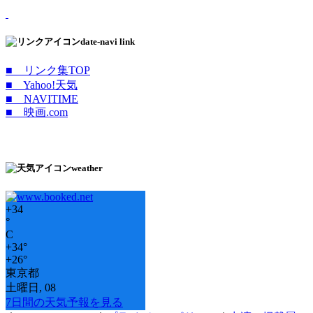
date-navi link
■ リンク集TOP
■ Yahoo!天気
■ NAVITIME
■ 映画.com
weather
+
34
°
C
+
34°
+
26°
東京都
土曜日, 08
7日間の天気予報を見る