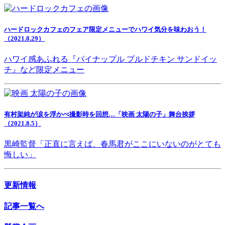
ハードロックカフェのフェア限定メニューでハワイ気分を味わおう！
（2021.8.29）
ハワイ感あふれる『パイナップル プルドチキン サンドイッ
チ』など限定メニュー
有村架純が涙を浮かべ撮影時を回想…「映画 太陽の子」舞台挨拶
（2021.8.5）
黒崎監督「正直に言えば、春馬君がここにいないのがとても
悔しい」
更新情報
記事一覧へ