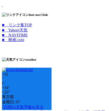
date-navi link
■ リンク集TOP
■ Yahoo!天気
■ NAVITIME
■ 映画.com
weather
+
32
°
C
+
34°
+
25°
東京都
金曜日, 07
7日間の天気予報を見る