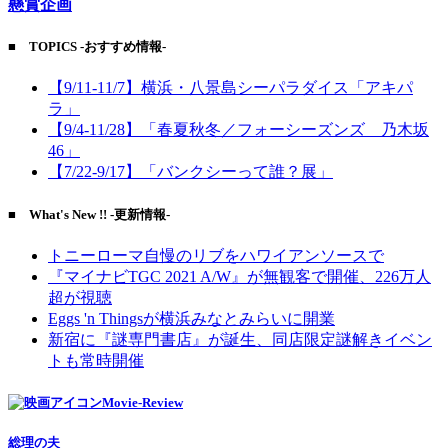
懸賞企画
■ TOPICS -おすすめ情報-
【9/11-11/7】横浜・八景島シーパラダイス「アキパ
ラ」
【9/4-11/28】「春夏秋冬／フォーシーズンズ 乃木坂
46」
【7/22-9/17】「バンクシーって誰？展」
■ What's New !! -更新情報-
トニーローマ自慢のリブをハワイアンソースで
『マイナビTGC 2021 A/W』が無観客で開催、226万人
超が視聴
Eggs 'n Thingsが横浜みなとみらいに開業
新宿に『謎専門書店』が誕生、同店限定謎解きイベン
トも常時開催
Movie-Review
総理の夫