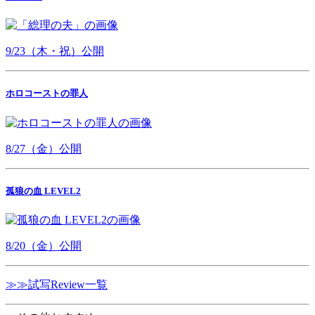
9/23（木・祝）公開
ホロコーストの罪人
8/27（金）公開
孤狼の血 LEVEL2
8/20（金）公開
≫≫試写Review一覧