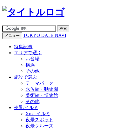
TOKYO DATE-NAVI
メニュー
特集記事
エリアで選ぶ
お台場
横浜
その他
施設で選ぶ
テーマパーク
水族館・動物園
美術館・博物館
その他
夜景/イルミ
Xmasイルミ
夜景スポット
夜景クルーズ