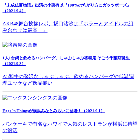
『未成仏百物語』出演の小栗有以『100%の怖がり方にガッツポーズ』
（2021.9.4）
AKB48舞台挨拶レポ、坂口渚沙は『ホラーとアイドルの組
み合わせは最高！』
1人1台鍋と飲めるハンバーグ、しゃぶしゃぶ将泰庵 そごう千葉店誕生
（2021.9.3）
A5和牛の贅沢なしゃぶしゃぶ。飲めるハンバーグや低温調
理ユッケなど逸品揃い
Eggs 'n Thingsが横浜みなとみらいに登場！（2021.9.1）
パンケーキで有名なハワイで人気のレストランが横浜に待望
の復活