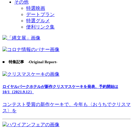
その他
特選映画
デートプラン
特選グルメ
便利リンク集
■ 特集記事 -Original Report-
ロイヤルパークホテルが新作クリスマスケーキを発表、予約開始は
10/1（2021.9.12）
コンテスト受賞の新作ケーキで、今年も〈おうちでクリスマ
ス〉を