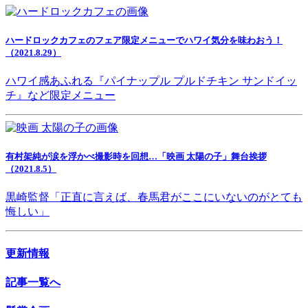
ハードロックカフェのフェア限定メニューでハワイ気分を味わおう！
（2021.8.29）
ハワイ感あふれる『パイナップル プルドチキン サンドイッ
チ』など限定メニュー
有村架純が涙を浮かべ撮影時を回想…「映画 太陽の子」舞台挨拶
（2021.8.5）
黒崎監督「正直に言えば、春馬君がここにいないのがとても
悔しい」
更新情報
記事一覧へ