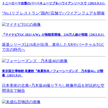
トニーローマ自慢のバーベキューリブをハワイアンソースで（2021.9.11）
"No.1リブ レストラン"国内7店舗でハワイアンフェアを開催
『マイナビTGC 2021 A/W』が無観客開催、226万人超が視聴（2021.9.5）
坂道シリーズは16名が出演、進化したXRやバーチャルTGC
で次の時代へ
東京国立博物館 表慶館『春夏秋冬／フォーシーズンズ 乃木坂46』が開
幕（2021.9.4）
日本美術の古典×乃木坂46撮り下ろし映像作品を対比的な空
間演出で融合