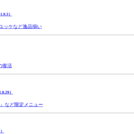
9.3）
ユッケなど逸品揃い
の復活
.29）
チ』など限定メニュー
5）