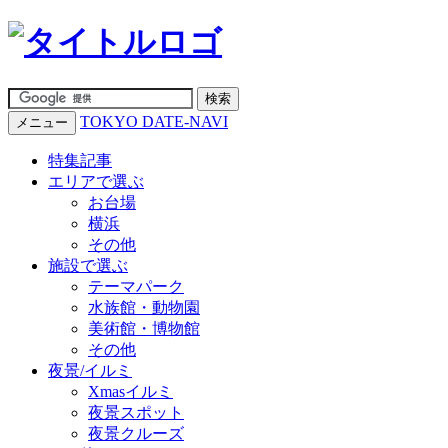
TOKYO DATE-NAVI
メニュー
特集記事
エリアで選ぶ
お台場
横浜
その他
施設で選ぶ
テーマパーク
水族館・動物園
美術館・博物館
その他
夜景/イルミ
Xmasイルミ
夜景スポット
夜景クルーズ