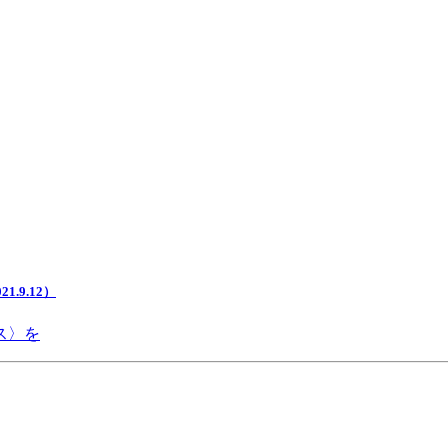
.9.12）
ス〉を