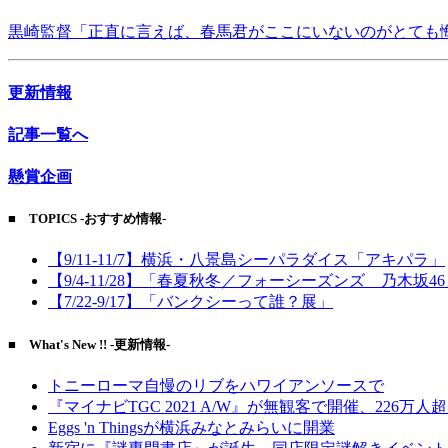
黒崎監督「正直に言えば、春馬君がここにいないのがとても
更新情報
記事一覧へ
懸賞企画
■ TOPICS -おすすめ情報-
【9/11-11/7】横浜・八景島シーパラダイス「アキパラ」
【9/4-11/28】「春夏秋冬／フォーシーズンズ 乃木坂4
【7/22-9/17】「バンクシーって誰？展」
■ What's New !! -更新情報-
トニーローマ自慢のリブをハワイアンソースで
『マイナビTGC 2021 A/W』が無観客で開催、226万人
Eggs 'n Thingsが横浜みなとみらいに開業