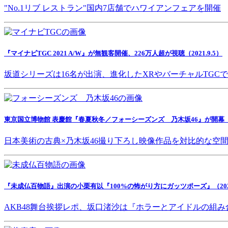
"No.1リブ レストラン"国内7店舗でハワイアンフェアを開催
『マイナビTGC 2021 A/W』が無観客開催、226万人超が視聴（2021.9.5）
坂道シリーズは16名が出演、進化したXRやバーチャルTGC
東京国立博物館 表慶館『春夏秋冬／フォーシーズンズ 乃木坂46』が開幕（202
日本美術の古典×乃木坂46撮り下ろし映像作品を対比的な空
『未成仏百物語』出演の小栗有以『100%の怖がり方にガッツポーズ』（2021.
AKB48舞台挨拶レポ、坂口渚沙は『ホラーとアイドルの組