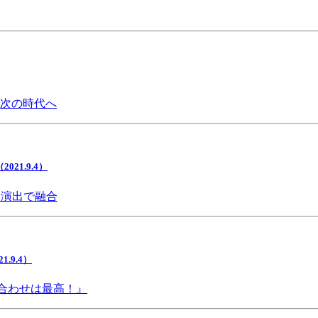
で次の時代へ
1.9.4）
間演出で融合
9.4）
み合わせは最高！』