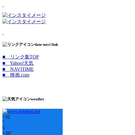
date-navi link
■ リンク集TOP
■ Yahoo!天気
■ NAVITIME
■ 映画.com
weather
+
32
°
C
+
34°