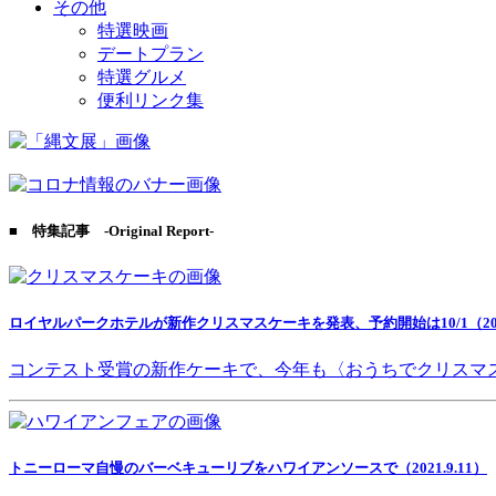
その他
特選映画
デートプラン
特選グルメ
便利リンク集
■ 特集記事 -Original Report-
ロイヤルパークホテルが新作クリスマスケーキを発表、予約開始は10/1（2021
コンテスト受賞の新作ケーキで、今年も〈おうちでクリスマ
トニーローマ自慢のバーベキューリブをハワイアンソースで（2021.9.11）