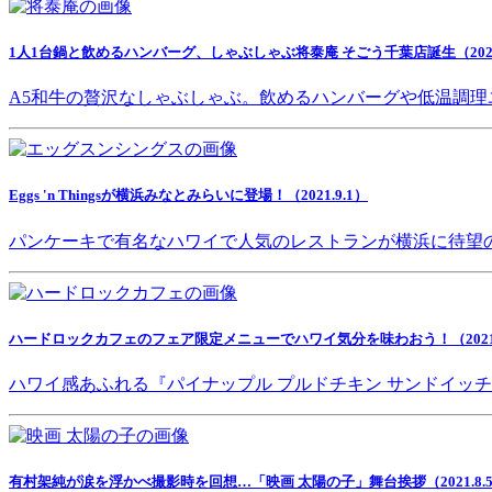
1人1台鍋と飲めるハンバーグ、しゃぶしゃぶ将泰庵 そごう千葉店誕生（2021.
A5和牛の贅沢なしゃぶしゃぶ。飲めるハンバーグや低温調理
Eggs 'n Thingsが横浜みなとみらいに登場！（2021.9.1）
パンケーキで有名なハワイで人気のレストランが横浜に待望
ハードロックカフェのフェア限定メニューでハワイ気分を味わおう！（2021.8
ハワイ感あふれる『パイナップル プルドチキン サンドイッ
有村架純が涙を浮かべ撮影時を回想…「映画 太陽の子」舞台挨拶（2021.8.