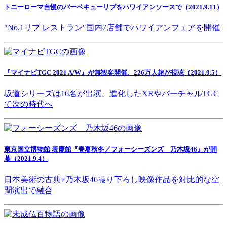
トニーローマ自慢のバーベキューリブをハワイアンソースで（2021.9.11）
"No.1リブ レストラン"国内7店舗でハワイアンフェアを開催
『マイナビTGC 2021 A/W』が無観客開催、226万人超が視聴（2021.9.5）
坂道シリーズは16名が出演、進化したXRやバーチャルTGC
で次の時代へ
東京国立博物館 表慶館『春夏秋冬／フォーシーズンズ 乃木坂46』が開
幕（2021.9.4）
日本美術の古典×乃木坂46撮り下ろし映像作品を対比的な空
間演出で融合