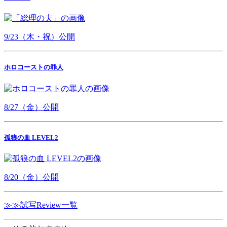
9/23（木・祝）公開
ホロコーストの罪人
8/27（金）公開
孤狼の血 LEVEL2
8/20（金）公開
≫≫試写Review一覧