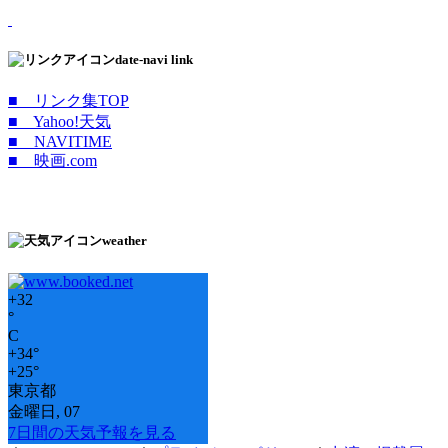
date-navi link
■ リンク集TOP
■ Yahoo!天気
■ NAVITIME
■ 映画.com
weather
+
32
°
C
+
34°
+
25°
東京都
金曜日, 07
7日間の天気予報を見る