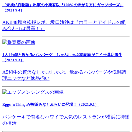
『未成仏百物語』出演の小栗有以『100%の怖がり方にガッツポーズ』
（2021.9.4）
AKB48舞台挨拶レポ、坂口渚沙は『ホラーとアイドルの組
み合わせは最高！』
1人1台鍋と飲めるハンバーグ、しゃぶしゃぶ将泰庵 そごう千葉店誕生
（2021.9.3）
A5和牛の贅沢なしゃぶしゃぶ。飲めるハンバーグや低温調
理ユッケなど逸品揃い
Eggs 'n Thingsが横浜みなとみらいに登場！（2021.9.1）
パンケーキで有名なハワイで人気のレストランが横浜に待望
の復活