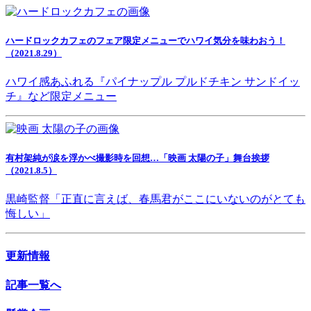
ハードロックカフェのフェア限定メニューでハワイ気分を味わおう！
（2021.8.29）
ハワイ感あふれる『パイナップル プルドチキン サンドイッ
チ』など限定メニュー
有村架純が涙を浮かべ撮影時を回想…「映画 太陽の子」舞台挨拶
（2021.8.5）
黒崎監督「正直に言えば、春馬君がここにいないのがとても
悔しい」
更新情報
記事一覧へ