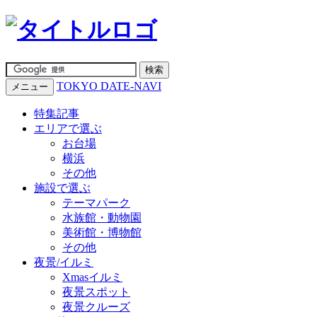
TOKYO DATE-NAVI
メニュー
特集記事
エリアで選ぶ
お台場
横浜
その他
施設で選ぶ
テーマパーク
水族館・動物園
美術館・博物館
その他
夜景/イルミ
Xmasイルミ
夜景スポット
夜景クルーズ