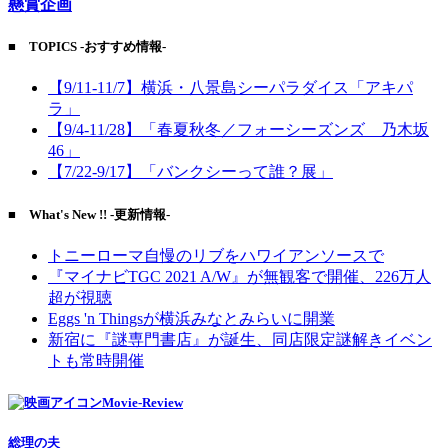
懸賞企画
■ TOPICS -おすすめ情報-
【9/11-11/7】横浜・八景島シーパラダイス「アキパ
ラ」
【9/4-11/28】「春夏秋冬／フォーシーズンズ 乃木坂
46」
【7/22-9/17】「バンクシーって誰？展」
■ What's New !! -更新情報-
トニーローマ自慢のリブをハワイアンソースで
『マイナビTGC 2021 A/W』が無観客で開催、226万人
超が視聴
Eggs 'n Thingsが横浜みなとみらいに開業
新宿に『謎専門書店』が誕生、同店限定謎解きイベン
トも常時開催
Movie-Review
総理の夫