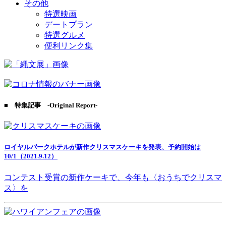
その他
特選映画
デートプラン
特選グルメ
便利リンク集
■ 特集記事 -Original Report-
ロイヤルパークホテルが新作クリスマスケーキを発表、予約開始は
10/1（2021.9.12）
コンテスト受賞の新作ケーキで、今年も〈おうちでクリスマ
ス〉を