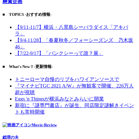
懸賞企画
■ TOPICS -おすすめ情報-
【9/11-11/7】横浜・八景島シーパラダイス「アキパ
ラ」
【9/4-11/28】「春夏秋冬／フォーシーズンズ 乃木坂
46」
【7/22-9/17】「バンクシーって誰？展」
■ What's New !! -更新情報-
トニーローマ自慢のリブをハワイアンソースで
『マイナビTGC 2021 A/W』が無観客で開催、226万人
超が視聴
Eggs 'n Thingsが横浜みなとみらいに開業
新宿に『謎専門書店』が誕生、同店限定謎解きイベン
トも常時開催
Movie-Review
総理の夫