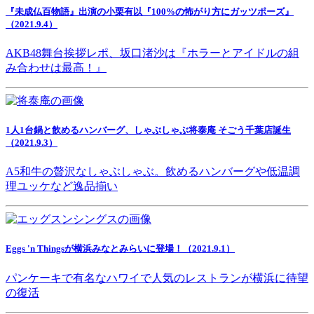
『未成仏百物語』出演の小栗有以『100%の怖がり方にガッツポーズ』
（2021.9.4）
AKB48舞台挨拶レポ、坂口渚沙は『ホラーとアイドルの組
み合わせは最高！』
1人1台鍋と飲めるハンバーグ、しゃぶしゃぶ将泰庵 そごう千葉店誕生
（2021.9.3）
A5和牛の贅沢なしゃぶしゃぶ。飲めるハンバーグや低温調
理ユッケなど逸品揃い
Eggs 'n Thingsが横浜みなとみらいに登場！（2021.9.1）
パンケーキで有名なハワイで人気のレストランが横浜に待望
の復活