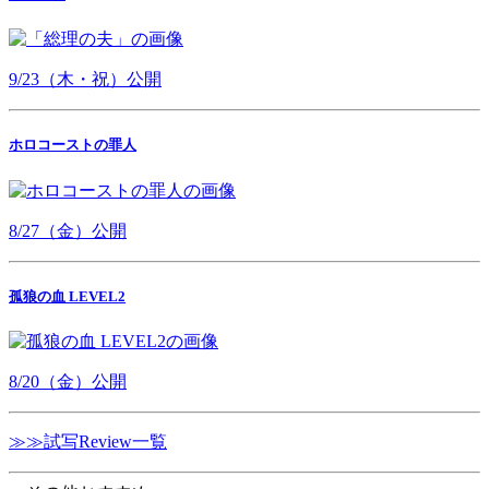
9/23（木・祝）公開
ホロコーストの罪人
8/27（金）公開
孤狼の血 LEVEL2
8/20（金）公開
≫≫試写Review一覧