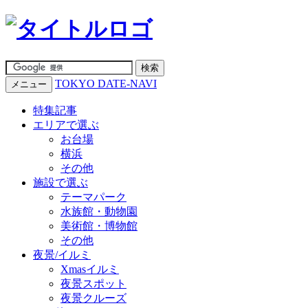
TOKYO DATE-NAVI
メニュー
特集記事
エリアで選ぶ
お台場
横浜
その他
施設で選ぶ
テーマパーク
水族館・動物園
美術館・博物館
その他
夜景/イルミ
Xmasイルミ
夜景スポット
夜景クルーズ