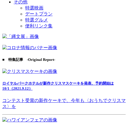
その他
特選映画
デートプラン
特選グルメ
便利リンク集
■ 特集記事 -Original Report-
ロイヤルパークホテルが新作クリスマスケーキを発表、予約開始は
10/1（2021.9.12）
コンテスト受賞の新作ケーキで、今年も〈おうちでクリスマ
ス〉を