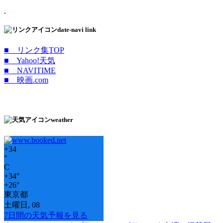
date-navi link
■ リンク集TOP
■ Yahoo!天気
■ NAVITIME
■ 映画.com
weather
+
34
°
C
+
34°
+
26°
東京都
土曜日, 08
7日間の天気予報を見る