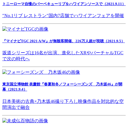
トニーローマ自慢のバーベキューリブをハワイアンソースで（2021.9.11）
"No.1リブ レストラン"国内7店舗でハワイアンフェアを開催
『マイナビTGC 2021 A/W』が無観客開催、226万人超が視聴（2021.9.5）
坂道シリーズは16名が出演、進化したXRやバーチャルTGC
で次の時代へ
東京国立博物館 表慶館『春夏秋冬／フォーシーズンズ 乃木坂46』が開
幕（2021.9.4）
日本美術の古典×乃木坂46撮り下ろし映像作品を対比的な空
間演出で融合