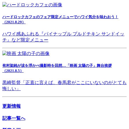
ハードロックカフェのフェア限定メニューでハワイ気分を味わおう！
（2021.8.29）
ハワイ感あふれる『パイナップル プルドチキン サンドイッ
チ』など限定メニュー
有村架純が涙を浮かべ撮影時を回想…「映画 太陽の子」舞台挨拶
（2021.8.5）
黒崎監督「正直に言えば、春馬君がここにいないのがとても
悔しい」
更新情報
記事一覧へ