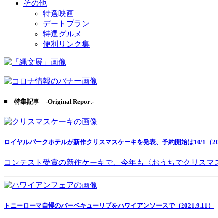
その他
特選映画
デートプラン
特選グルメ
便利リンク集
■ 特集記事 -Original Report-
ロイヤルパークホテルが新作クリスマスケーキを発表、予約開始は10/1（2021
コンテスト受賞の新作ケーキで、今年も〈おうちでクリスマ
トニーローマ自慢のバーベキューリブをハワイアンソースで（2021.9.11）