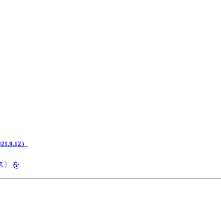
.9.12）
ス〉を