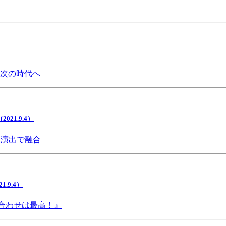
で次の時代へ
1.9.4）
間演出で融合
9.4）
み合わせは最高！』