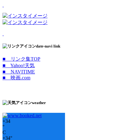
date-navi link
■ リンク集TOP
■ Yahoo!天気
■ NAVITIME
■ 映画.com
weather
+
34
°
C
+
34°