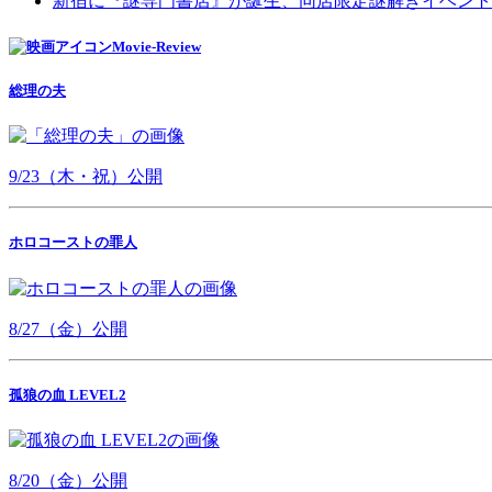
新宿に『謎専門書店』が誕生、同店限定謎解きイベント
Movie-Review
総理の夫
9/23（木・祝）公開
ホロコーストの罪人
8/27（金）公開
孤狼の血 LEVEL2
8/20（金）公開