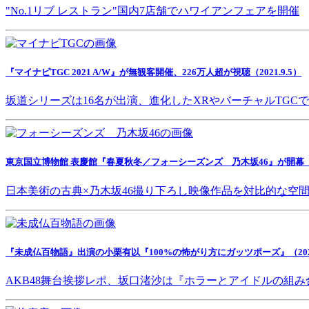
"No.1リブ レストラン"国内7店舗でハワイアンフェアを開催
『マイナビTGC 2021 A/W』が無観客開催、226万人超が視聴（2021.9.5）
坂道シリーズは16名が出演、進化したXRやバーチャルTGC
東京国立博物館 表慶館『春夏秋冬／フォーシーズンズ 乃木坂46』が開幕（202
日本美術の古典×乃木坂46撮り下ろし映像作品を対比的な空
『未成仏百物語』出演の小栗有以『100%の怖がり方にガッツポーズ』（2021.
AKB48舞台挨拶レポ、坂口渚沙は『ホラーとアイドルの組