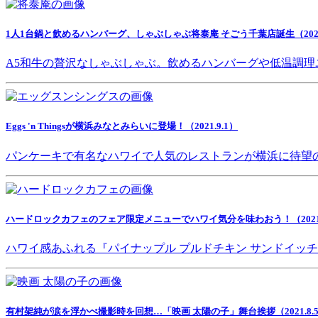
1人1台鍋と飲めるハンバーグ、しゃぶしゃぶ将泰庵 そごう千葉店誕生（2021.
A5和牛の贅沢なしゃぶしゃぶ。飲めるハンバーグや低温調理
Eggs 'n Thingsが横浜みなとみらいに登場！（2021.9.1）
パンケーキで有名なハワイで人気のレストランが横浜に待望
ハードロックカフェのフェア限定メニューでハワイ気分を味わおう！（2021.8
ハワイ感あふれる『パイナップル プルドチキン サンドイッ
有村架純が涙を浮かべ撮影時を回想…「映画 太陽の子」舞台挨拶（2021.8.