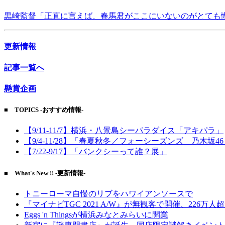
黒崎監督「正直に言えば、春馬君がここにいないのがとても
更新情報
記事一覧へ
懸賞企画
■ TOPICS -おすすめ情報-
【9/11-11/7】横浜・八景島シーパラダイス「アキパラ」
【9/4-11/28】「春夏秋冬／フォーシーズンズ 乃木坂4
【7/22-9/17】「バンクシーって誰？展」
■ What's New !! -更新情報-
トニーローマ自慢のリブをハワイアンソースで
『マイナビTGC 2021 A/W』が無観客で開催、226万人
Eggs 'n Thingsが横浜みなとみらいに開業