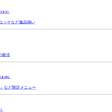
9.3）
ユッケなど逸品揃い
の復活
.29）
チ』など限定メニュー
5）