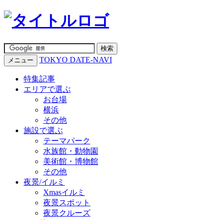
TOKYO DATE-NAVI
メニュー
特集記事
エリアで選ぶ
お台場
横浜
その他
施設で選ぶ
テーマパーク
水族館・動物園
美術館・博物館
その他
夜景/イルミ
Xmasイルミ
夜景スポット
夜景クルーズ