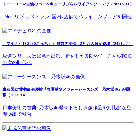
トニーローマ自慢のバーベキューリブをハワイアンソースで（2021.9.11）
"No.1リブ レストラン"国内7店舗でハワイアンフェアを開催
『マイナビTGC 2021 A/W』が無観客開催、226万人超が視聴（2021.9.5）
坂道シリーズは16名が出演、進化したXRやバーチャルTGC
で次の時代へ
東京国立博物館 表慶館『春夏秋冬／フォーシーズンズ 乃木坂46』が開
幕（2021.9.4）
日本美術の古典×乃木坂46撮り下ろし映像作品を対比的な空
間演出で融合