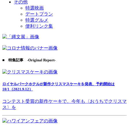
その他
特選映画
デートプラン
特選グルメ
便利リンク集
■ 特集記事 -Original Report-
ロイヤルパークホテルが新作クリスマスケーキを発表、予約開始は
10/1（2021.9.12）
コンテスト受賞の新作ケーキで、今年も〈おうちでクリスマ
ス〉を