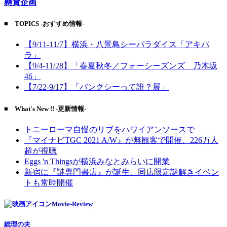
懸賞企画
■ TOPICS -おすすめ情報-
【9/11-11/7】横浜・八景島シーパラダイス「アキパ
ラ」
【9/4-11/28】「春夏秋冬／フォーシーズンズ 乃木坂
46」
【7/22-9/17】「バンクシーって誰？展」
■ What's New !! -更新情報-
トニーローマ自慢のリブをハワイアンソースで
『マイナビTGC 2021 A/W』が無観客で開催、226万人
超が視聴
Eggs 'n Thingsが横浜みなとみらいに開業
新宿に『謎専門書店』が誕生、同店限定謎解きイベン
トも常時開催
Movie-Review
総理の夫