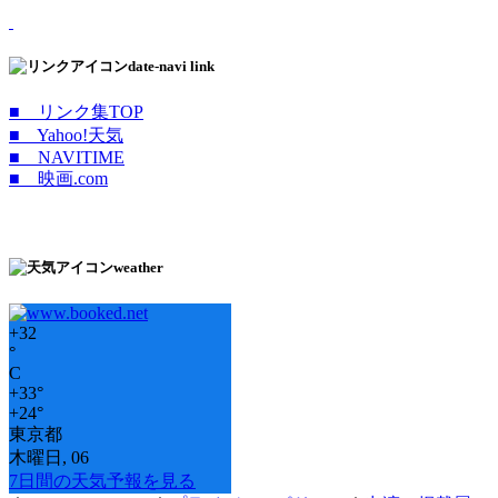
date-navi link
■ リンク集TOP
■ Yahoo!天気
■ NAVITIME
■ 映画.com
weather
+
32
°
C
+
33°
+
24°
東京都
木曜日, 06
7日間の天気予報を見る