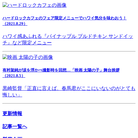
ハードロックカフェのフェア限定メニューでハワイ気分を味わおう！
（2021.8.29）
ハワイ感あふれる『パイナップル プルドチキン サンドイッ
チ』など限定メニュー
有村架純が涙を浮かべ撮影時を回想…「映画 太陽の子」舞台挨拶
（2021.8.5）
黒崎監督「正直に言えば、春馬君がここにいないのがとても
悔しい」
更新情報
記事一覧へ