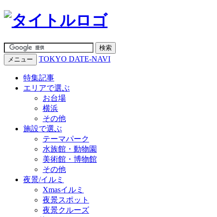
TOKYO DATE-NAVI
メニュー
特集記事
エリアで選ぶ
お台場
横浜
その他
施設で選ぶ
テーマパーク
水族館・動物園
美術館・博物館
その他
夜景/イルミ
Xmasイルミ
夜景スポット
夜景クルーズ