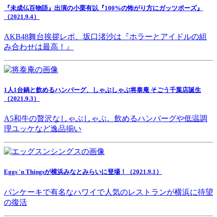
『未成仏百物語』出演の小栗有以『100%の怖がり方にガッツポーズ』
（2021.9.4）
AKB48舞台挨拶レポ、坂口渚沙は『ホラーとアイドルの組
み合わせは最高！』
1人1台鍋と飲めるハンバーグ、しゃぶしゃぶ将泰庵 そごう千葉店誕生
（2021.9.3）
A5和牛の贅沢なしゃぶしゃぶ。飲めるハンバーグや低温調
理ユッケなど逸品揃い
Eggs 'n Thingsが横浜みなとみらいに登場！（2021.9.1）
パンケーキで有名なハワイで人気のレストランが横浜に待望
の復活