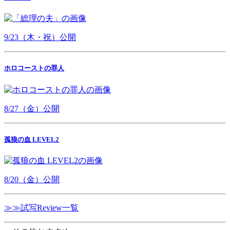
9/23（木・祝）公開
ホロコーストの罪人
8/27（金）公開
孤狼の血 LEVEL2
8/20（金）公開
≫≫試写Review一覧