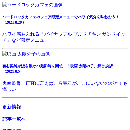
ハードロックカフェのフェア限定メニューでハワイ気分を味わおう！
（2021.8.29）
ハワイ感あふれる『パイナップル プルドチキン サンドイッ
チ』など限定メニュー
有村架純が涙を浮かべ撮影時を回想…「映画 太陽の子」舞台挨拶
（2021.8.5）
黒崎監督「正直に言えば、春馬君がここにいないのがとても
悔しい」
更新情報
記事一覧へ