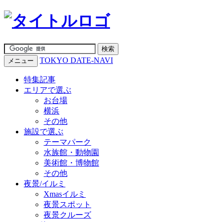
TOKYO DATE-NAVI
メニュー
特集記事
エリアで選ぶ
お台場
横浜
その他
施設で選ぶ
テーマパーク
水族館・動物園
美術館・博物館
その他
夜景/イルミ
Xmasイルミ
夜景スポット
夜景クルーズ