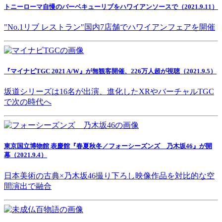
トニーローマ自慢のバーベキューリブをハワイアンソースで（2021.9.11）
"No.1リブ レストラン"国内7店舗でハワイアンフェアを開催
『マイナビTGC 2021 A/W』が無観客開催、226万人超が視聴（2021.9.5）
坂道シリーズは16名が出演、進化したXRやバーチャルTGC
で次の時代へ
東京国立博物館 表慶館『春夏秋冬／フォーシーズンズ 乃木坂46』が開
幕（2021.9.4）
日本美術の古典×乃木坂46撮り下ろし映像作品を対比的な空
間演出で融合