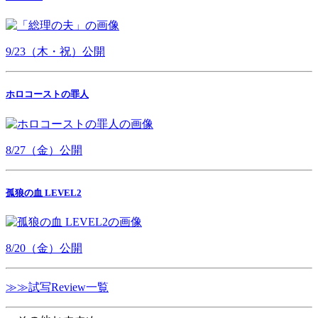
9/23（木・祝）公開
ホロコーストの罪人
8/27（金）公開
孤狼の血 LEVEL2
8/20（金）公開
≫≫試写Review一覧