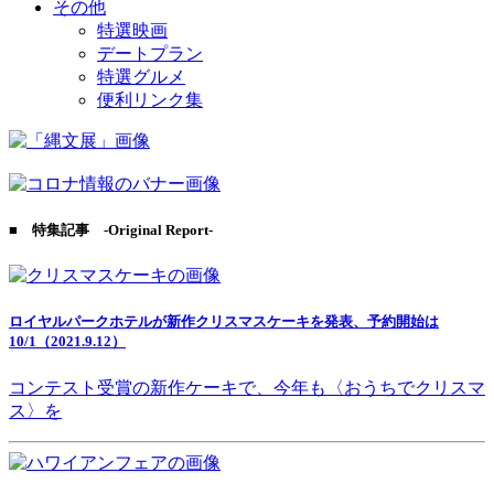
その他
特選映画
デートプラン
特選グルメ
便利リンク集
■ 特集記事 -Original Report-
ロイヤルパークホテルが新作クリスマスケーキを発表、予約開始は
10/1（2021.9.12）
コンテスト受賞の新作ケーキで、今年も〈おうちでクリスマ
ス〉を