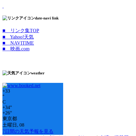
date-navi link
■ リンク集TOP
■ Yahoo!天気
■ NAVITIME
■ 映画.com
weather
+
33
°
C
+
34°
+
26°
東京都
土曜日, 08
7日間の天気予報を見る