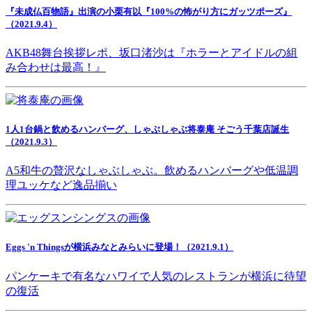
『未成仏百物語』出演の小栗有以『100%の怖がり方にガッツポーズ』
（2021.9.4）
AKB48舞台挨拶レポ、坂口渚沙は『ホラーとアイドルの組
み合わせは最高！』
1人1台鍋と飲めるハンバーグ、しゃぶしゃぶ将泰庵 そごう千葉店誕生
（2021.9.3）
A5和牛の贅沢なしゃぶしゃぶ。飲めるハンバーグや低温調
理ユッケなど逸品揃い
Eggs 'n Thingsが横浜みなとみらいに登場！（2021.9.1）
パンケーキで有名なハワイで人気のレストランが横浜に待望
の復活