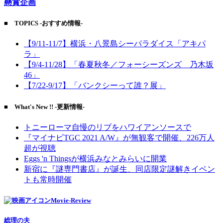
懸賞企画
■ TOPICS -おすすめ情報-
【9/11-11/7】横浜・八景島シーパラダイス「アキパ
ラ」
【9/4-11/28】「春夏秋冬／フォーシーズンズ 乃木坂
46」
【7/22-9/17】「バンクシーって誰？展」
■ What's New !! -更新情報-
トニーローマ自慢のリブをハワイアンソースで
『マイナビTGC 2021 A/W』が無観客で開催、226万人
超が視聴
Eggs 'n Thingsが横浜みなとみらいに開業
新宿に『謎専門書店』が誕生、同店限定謎解きイベン
トも常時開催
Movie-Review
総理の夫