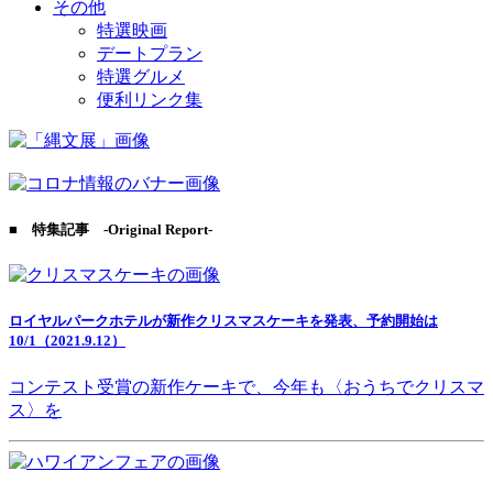
その他
特選映画
デートプラン
特選グルメ
便利リンク集
■ 特集記事 -Original Report-
ロイヤルパークホテルが新作クリスマスケーキを発表、予約開始は
10/1（2021.9.12）
コンテスト受賞の新作ケーキで、今年も〈おうちでクリスマ
ス〉を