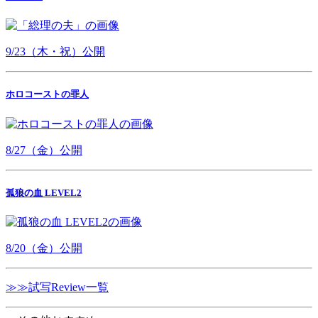
9/23（木・祝）公開
ホロコーストの罪人
8/27（金）公開
孤狼の血 LEVEL2
8/20（金）公開
≫≫試写Review一覧