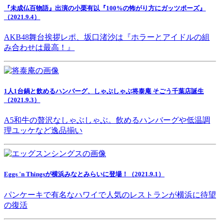
『未成仏百物語』出演の小栗有以『100%の怖がり方にガッツポーズ』
（2021.9.4）
AKB48舞台挨拶レポ、坂口渚沙は『ホラーとアイドルの組
み合わせは最高！』
1人1台鍋と飲めるハンバーグ、しゃぶしゃぶ将泰庵 そごう千葉店誕生
（2021.9.3）
A5和牛の贅沢なしゃぶしゃぶ。飲めるハンバーグや低温調
理ユッケなど逸品揃い
Eggs 'n Thingsが横浜みなとみらいに登場！（2021.9.1）
パンケーキで有名なハワイで人気のレストランが横浜に待望
の復活