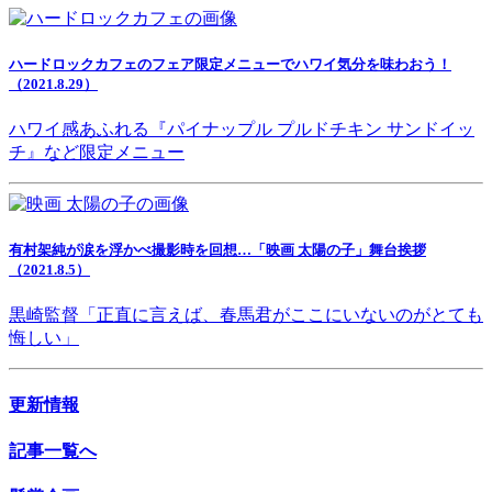
ハードロックカフェのフェア限定メニューでハワイ気分を味わおう！
（2021.8.29）
ハワイ感あふれる『パイナップル プルドチキン サンドイッ
チ』など限定メニュー
有村架純が涙を浮かべ撮影時を回想…「映画 太陽の子」舞台挨拶
（2021.8.5）
黒崎監督「正直に言えば、春馬君がここにいないのがとても
悔しい」
更新情報
記事一覧へ