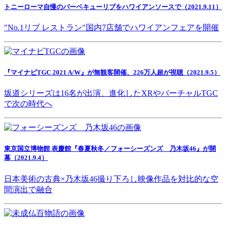
トニーローマ自慢のバーベキューリブをハワイアンソースで（2021.9.11）
"No.1リブ レストラン"国内7店舗でハワイアンフェアを開催
『マイナビTGC 2021 A/W』が無観客開催、226万人超が視聴（2021.9.5）
坂道シリーズは16名が出演、進化したXRやバーチャルTGC
で次の時代へ
東京国立博物館 表慶館『春夏秋冬／フォーシーズンズ 乃木坂46』が開
幕（2021.9.4）
日本美術の古典×乃木坂46撮り下ろし映像作品を対比的な空
間演出で融合