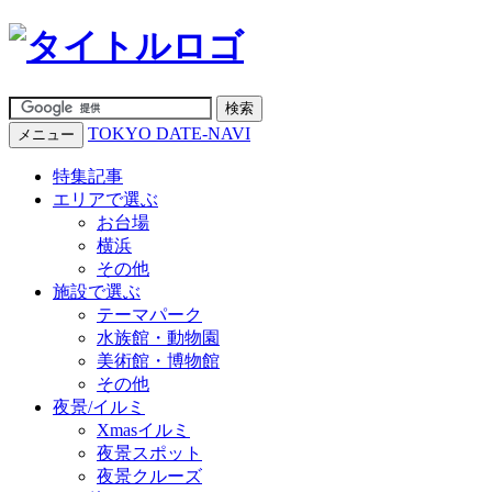
TOKYO DATE-NAVI
メニュー
特集記事
エリアで選ぶ
お台場
横浜
その他
施設で選ぶ
テーマパーク
水族館・動物園
美術館・博物館
その他
夜景/イルミ
Xmasイルミ
夜景スポット
夜景クルーズ