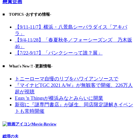
懸賞企画
■ TOPICS -おすすめ情報-
【9/11-11/7】横浜・八景島シーパラダイス「アキパ
ラ」
【9/4-11/28】「春夏秋冬／フォーシーズンズ 乃木坂
46」
【7/22-9/17】「バンクシーって誰？展」
■ What's New !! -更新情報-
トニーローマ自慢のリブをハワイアンソースで
『マイナビTGC 2021 A/W』が無観客で開催、226万人
超が視聴
Eggs 'n Thingsが横浜みなとみらいに開業
新宿に『謎専門書店』が誕生、同店限定謎解きイベン
トも常時開催
Movie-Review
総理の夫