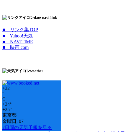
date-navi link
■ リンク集TOP
■ Yahoo!天気
■ NAVITIME
■ 映画.com
weather
+
32
°
C
+
34°
+
25°
東京都
金曜日, 07
7日間の天気予報を見る