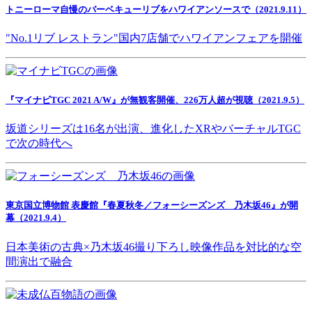
トニーローマ自慢のバーベキューリブをハワイアンソースで（2021.9.11）
"No.1リブ レストラン"国内7店舗でハワイアンフェアを開催
『マイナビTGC 2021 A/W』が無観客開催、226万人超が視聴（2021.9.5）
坂道シリーズは16名が出演、進化したXRやバーチャルTGC
で次の時代へ
東京国立博物館 表慶館『春夏秋冬／フォーシーズンズ 乃木坂46』が開
幕（2021.9.4）
日本美術の古典×乃木坂46撮り下ろし映像作品を対比的な空
間演出で融合