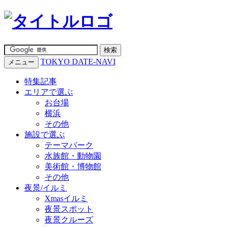
TOKYO DATE-NAVI
メニュー
特集記事
エリアで選ぶ
お台場
横浜
その他
施設で選ぶ
テーマパーク
水族館・動物園
美術館・博物館
その他
夜景/イルミ
Xmasイルミ
夜景スポット
夜景クルーズ