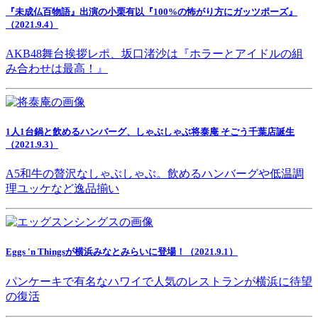
『未成仏百物語』出演の小栗有以『100%の怖がり方にガッツポーズ』
（2021.9.4）
AKB48舞台挨拶レポ、坂口渚沙は『ホラーとアイドルの組
み合わせは最高！』
1人1台鍋と飲めるハンバーグ、しゃぶしゃぶ将泰庵 そごう千葉店誕生
（2021.9.3）
A5和牛の贅沢なしゃぶしゃぶ。飲めるハンバーグや低温調
理ユッケなど逸品揃い
Eggs 'n Thingsが横浜みなとみらいに登場！（2021.9.1）
パンケーキで有名なハワイで人気のレストランが横浜に待望
の復活