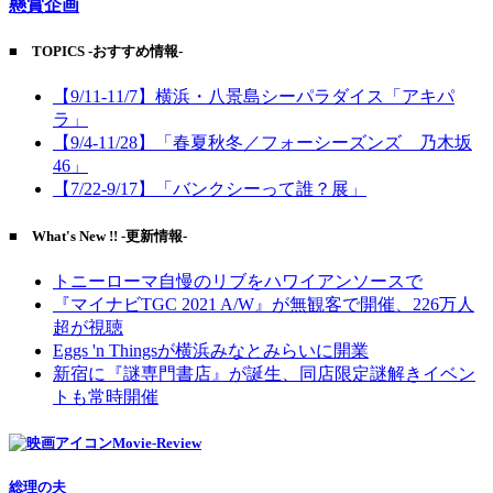
懸賞企画
■ TOPICS -おすすめ情報-
【9/11-11/7】横浜・八景島シーパラダイス「アキパ
ラ」
【9/4-11/28】「春夏秋冬／フォーシーズンズ 乃木坂
46」
【7/22-9/17】「バンクシーって誰？展」
■ What's New !! -更新情報-
トニーローマ自慢のリブをハワイアンソースで
『マイナビTGC 2021 A/W』が無観客で開催、226万人
超が視聴
Eggs 'n Thingsが横浜みなとみらいに開業
新宿に『謎専門書店』が誕生、同店限定謎解きイベン
トも常時開催
Movie-Review
総理の夫