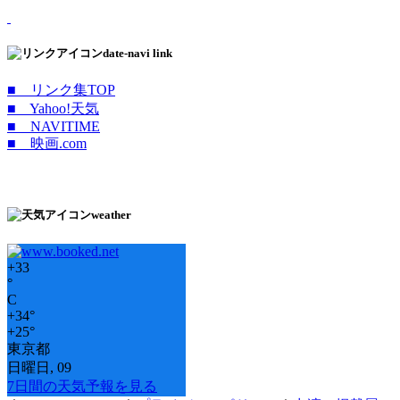
date-navi link
■ リンク集TOP
■ Yahoo!天気
■ NAVITIME
■ 映画.com
weather
+
33
°
C
+
34°
+
25°
東京都
日曜日, 09
7日間の天気予報を見る