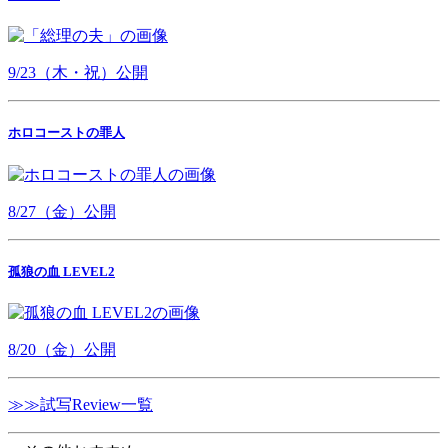
9/23（木・祝）公開
ホロコーストの罪人
8/27（金）公開
孤狼の血 LEVEL2
8/20（金）公開
≫≫試写Review一覧