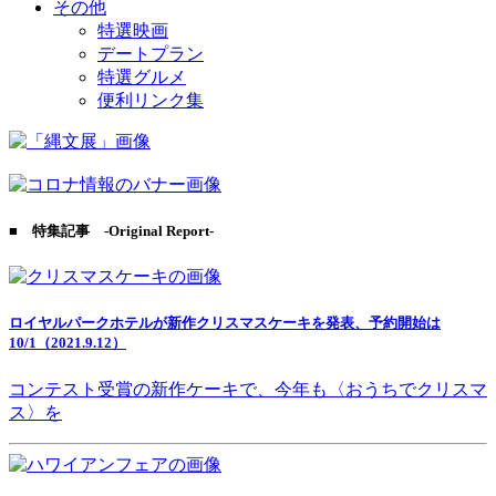
その他
特選映画
デートプラン
特選グルメ
便利リンク集
■ 特集記事 -Original Report-
ロイヤルパークホテルが新作クリスマスケーキを発表、予約開始は
10/1（2021.9.12）
コンテスト受賞の新作ケーキで、今年も〈おうちでクリスマ
ス〉を