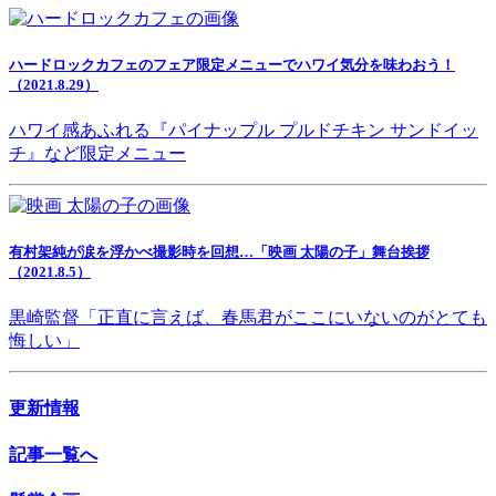
ハードロックカフェのフェア限定メニューでハワイ気分を味わおう！
（2021.8.29）
ハワイ感あふれる『パイナップル プルドチキン サンドイッ
チ』など限定メニュー
有村架純が涙を浮かべ撮影時を回想…「映画 太陽の子」舞台挨拶
（2021.8.5）
黒崎監督「正直に言えば、春馬君がここにいないのがとても
悔しい」
更新情報
記事一覧へ