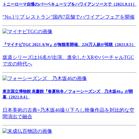
トニーローマ自慢のバーベキューリブをハワイアンソースで（2021.9.11）
"No.1リブ レストラン"国内7店舗でハワイアンフェアを開催
『マイナビTGC 2021 A/W』が無観客開催、226万人超が視聴（2021.9.5）
坂道シリーズは16名が出演、進化したXRやバーチャルTGC
で次の時代へ
東京国立博物館 表慶館『春夏秋冬／フォーシーズンズ 乃木坂46』が開
幕（2021.9.4）
日本美術の古典×乃木坂46撮り下ろし映像作品を対比的な空
間演出で融合