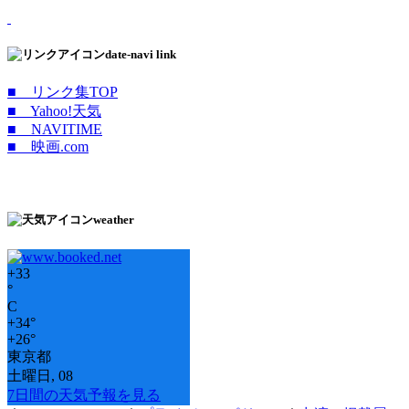
date-navi link
■ リンク集TOP
■ Yahoo!天気
■ NAVITIME
■ 映画.com
weather
+
33
°
C
+
34°
+
26°
東京都
土曜日, 08
7日間の天気予報を見る