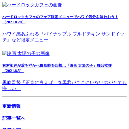
ハードロックカフェのフェア限定メニューでハワイ気分を味わおう！
（2021.8.29）
ハワイ感あふれる『パイナップル プルドチキン サンドイッ
チ』など限定メニュー
有村架純が涙を浮かべ撮影時を回想…「映画 太陽の子」舞台挨拶
（2021.8.5）
黒崎監督「正直に言えば、春馬君がここにいないのがとても
悔しい」
更新情報
記事一覧へ