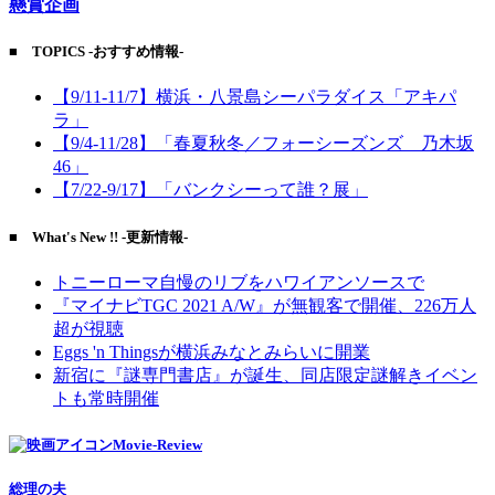
懸賞企画
■ TOPICS -おすすめ情報-
【9/11-11/7】横浜・八景島シーパラダイス「アキパ
ラ」
【9/4-11/28】「春夏秋冬／フォーシーズンズ 乃木坂
46」
【7/22-9/17】「バンクシーって誰？展」
■ What's New !! -更新情報-
トニーローマ自慢のリブをハワイアンソースで
『マイナビTGC 2021 A/W』が無観客で開催、226万人
超が視聴
Eggs 'n Thingsが横浜みなとみらいに開業
新宿に『謎専門書店』が誕生、同店限定謎解きイベン
トも常時開催
Movie-Review
総理の夫