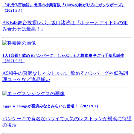
『未成仏百物語』出演の小栗有以『100%の怖がり方にガッツポーズ』
（2021.9.4）
AKB48舞台挨拶レポ、坂口渚沙は『ホラーとアイドルの組
み合わせは最高！』
1人1台鍋と飲めるハンバーグ、しゃぶしゃぶ将泰庵 そごう千葉店誕生
（2021.9.3）
A5和牛の贅沢なしゃぶしゃぶ。飲めるハンバーグや低温調
理ユッケなど逸品揃い
Eggs 'n Thingsが横浜みなとみらいに登場！（2021.9.1）
パンケーキで有名なハワイで人気のレストランが横浜に待望
の復活