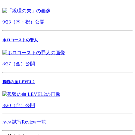
9/23（木・祝）公開
ホロコーストの罪人
8/27（金）公開
孤狼の血 LEVEL2
8/20（金）公開
≫≫試写Review一覧