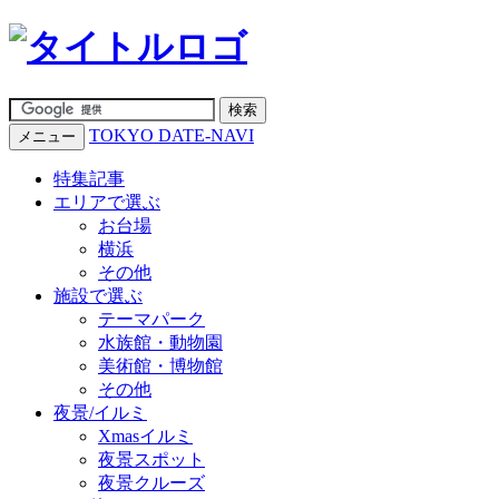
TOKYO DATE-NAVI
メニュー
特集記事
エリアで選ぶ
お台場
横浜
その他
施設で選ぶ
テーマパーク
水族館・動物園
美術館・博物館
その他
夜景/イルミ
Xmasイルミ
夜景スポット
夜景クルーズ