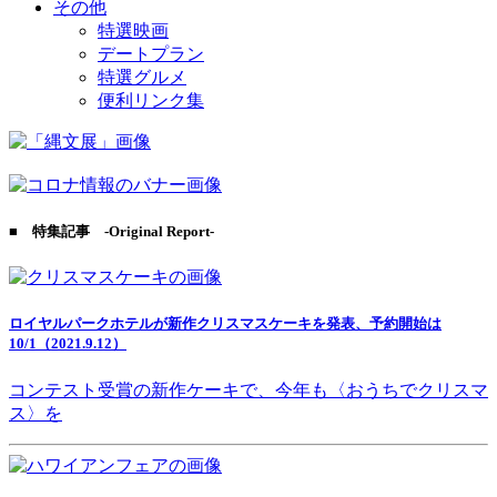
その他
特選映画
デートプラン
特選グルメ
便利リンク集
■ 特集記事 -Original Report-
ロイヤルパークホテルが新作クリスマスケーキを発表、予約開始は
10/1（2021.9.12）
コンテスト受賞の新作ケーキで、今年も〈おうちでクリスマ
ス〉を