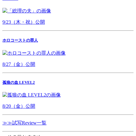
9/23（木・祝）公開
ホロコーストの罪人
8/27（金）公開
孤狼の血 LEVEL2
8/20（金）公開
≫≫試写Review一覧