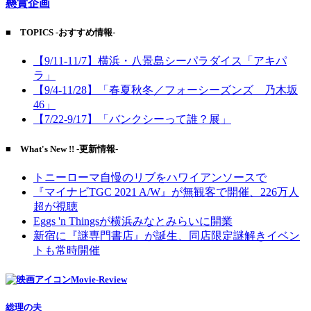
懸賞企画
■ TOPICS -おすすめ情報-
【9/11-11/7】横浜・八景島シーパラダイス「アキパ
ラ」
【9/4-11/28】「春夏秋冬／フォーシーズンズ 乃木坂
46」
【7/22-9/17】「バンクシーって誰？展」
■ What's New !! -更新情報-
トニーローマ自慢のリブをハワイアンソースで
『マイナビTGC 2021 A/W』が無観客で開催、226万人
超が視聴
Eggs 'n Thingsが横浜みなとみらいに開業
新宿に『謎専門書店』が誕生、同店限定謎解きイベン
トも常時開催
Movie-Review
総理の夫