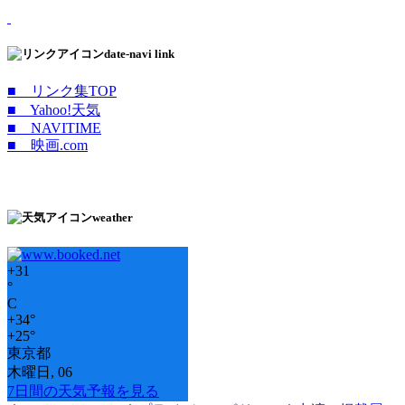
date-navi link
■ リンク集TOP
■ Yahoo!天気
■ NAVITIME
■ 映画.com
weather
+
31
°
C
+
34°
+
25°
東京都
木曜日, 06
7日間の天気予報を見る