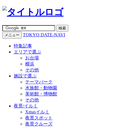
TOKYO DATE-NAVI
メニュー
特集記事
エリアで選ぶ
お台場
横浜
その他
施設で選ぶ
テーマパーク
水族館・動物園
美術館・博物館
その他
夜景/イルミ
Xmasイルミ
夜景スポット
夜景クルーズ