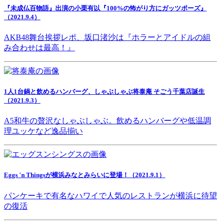
『未成仏百物語』出演の小栗有以『100%の怖がり方にガッツポーズ』
（2021.9.4）
AKB48舞台挨拶レポ、坂口渚沙は『ホラーとアイドルの組
み合わせは最高！』
1人1台鍋と飲めるハンバーグ、しゃぶしゃぶ将泰庵 そごう千葉店誕生
（2021.9.3）
A5和牛の贅沢なしゃぶしゃぶ。飲めるハンバーグや低温調
理ユッケなど逸品揃い
Eggs 'n Thingsが横浜みなとみらいに登場！（2021.9.1）
パンケーキで有名なハワイで人気のレストランが横浜に待望
の復活