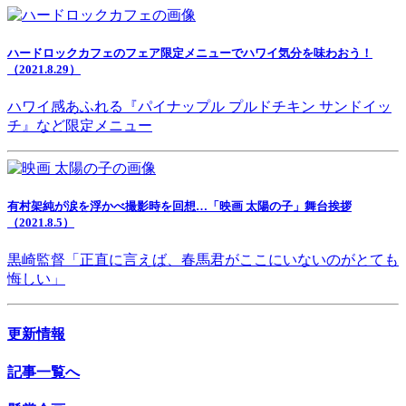
ハードロックカフェのフェア限定メニューでハワイ気分を味わおう！
（2021.8.29）
ハワイ感あふれる『パイナップル プルドチキン サンドイッ
チ』など限定メニュー
有村架純が涙を浮かべ撮影時を回想…「映画 太陽の子」舞台挨拶
（2021.8.5）
黒崎監督「正直に言えば、春馬君がここにいないのがとても
悔しい」
更新情報
記事一覧へ