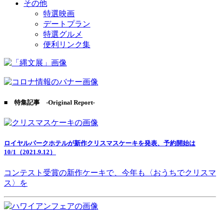
その他
特選映画
デートプラン
特選グルメ
便利リンク集
■ 特集記事 -Original Report-
ロイヤルパークホテルが新作クリスマスケーキを発表、予約開始は
10/1（2021.9.12）
コンテスト受賞の新作ケーキで、今年も〈おうちでクリスマ
ス〉を