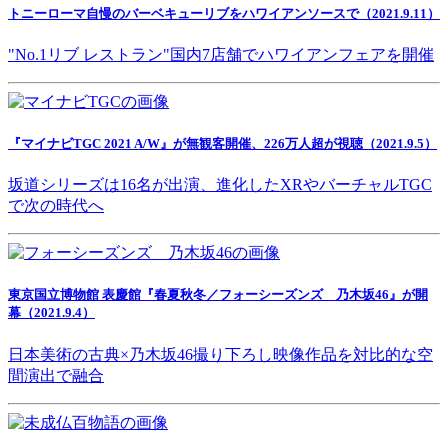
トニーローマ自慢のバーベキューリブをハワイアンソースで（2021.9.11）
"No.1リブ レストラン"国内7店舗でハワイアンフェアを開催
『マイナビTGC 2021 A/W』が無観客開催、226万人超が視聴（2021.9.5）
坂道シリーズは16名が出演、進化したXRやバーチャルTGC
で次の時代へ
東京国立博物館 表慶館『春夏秋冬／フォーシーズンズ 乃木坂46』が開
幕（2021.9.4）
日本美術の古典×乃木坂46撮り下ろし映像作品を対比的な空
間演出で融合