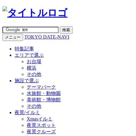
TOKYO DATE-NAVI
メニュー
特集記事
エリアで選ぶ
お台場
横浜
その他
施設で選ぶ
テーマパーク
水族館・動物園
美術館・博物館
その他
夜景/イルミ
Xmasイルミ
夜景スポット
夜景クルーズ