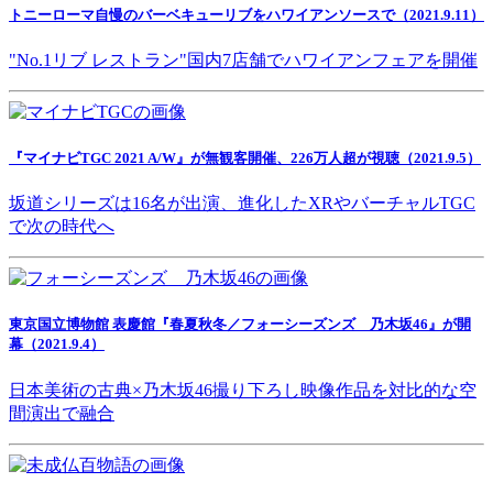
トニーローマ自慢のバーベキューリブをハワイアンソースで（2021.9.11）
"No.1リブ レストラン"国内7店舗でハワイアンフェアを開催
『マイナビTGC 2021 A/W』が無観客開催、226万人超が視聴（2021.9.5）
坂道シリーズは16名が出演、進化したXRやバーチャルTGC
で次の時代へ
東京国立博物館 表慶館『春夏秋冬／フォーシーズンズ 乃木坂46』が開
幕（2021.9.4）
日本美術の古典×乃木坂46撮り下ろし映像作品を対比的な空
間演出で融合