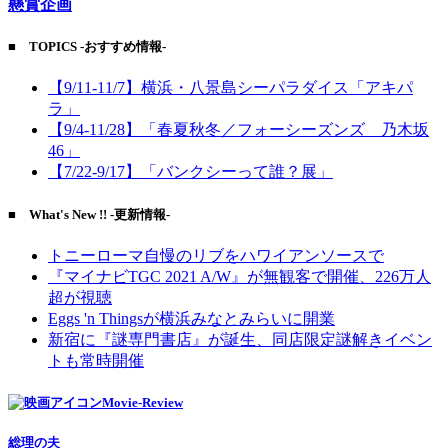
懸賞企画
■ TOPICS -おすすめ情報-
【9/11-11/7】横浜・八景島シーパラダイス「アキパ
ラ」
【9/4-11/28】「春夏秋冬／フォーシーズンズ 乃木坂
46」
【7/22-9/17】「バンクシーって誰？展」
■ What's New !! -更新情報-
トニーローマ自慢のリブをハワイアンソースで
『マイナビTGC 2021 A/W』が無観客で開催、226万人
超が視聴
Eggs 'n Thingsが横浜みなとみらいに開業
新宿に『謎専門書店』が誕生、同店限定謎解きイベン
トも常時開催
Movie-Review
総理の夫