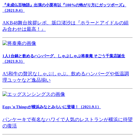
『未成仏百物語』出演の小栗有以『100%の怖がり方にガッツポーズ』
（2021.9.4）
AKB48舞台挨拶レポ、坂口渚沙は『ホラーとアイドルの組
み合わせは最高！』
1人1台鍋と飲めるハンバーグ、しゃぶしゃぶ将泰庵 そごう千葉店誕生
（2021.9.3）
A5和牛の贅沢なしゃぶしゃぶ。飲めるハンバーグや低温調
理ユッケなど逸品揃い
Eggs 'n Thingsが横浜みなとみらいに登場！（2021.9.1）
パンケーキで有名なハワイで人気のレストランが横浜に待望
の復活