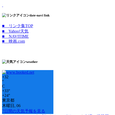
date-navi link
■ リンク集TOP
■ Yahoo!天気
■ NAVITIME
■ 映画.com
weather
+
32
°
C
+
33°
+
24°
東京都
木曜日, 06
7日間の天気予報を見る