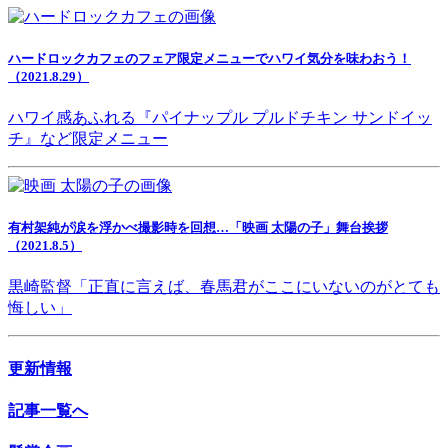
ハードロックカフェのフェア限定メニューでハワイ気分を味わおう！
（2021.8.29）
ハワイ感あふれる『パイナップル プルドチキン サンドイッ
チ』など限定メニュー
有村架純が涙を浮かべ撮影時を回想…「映画 太陽の子」舞台挨拶
（2021.8.5）
黒崎監督「正直に言えば、春馬君がここにいないのがとても
悔しい」
更新情報
記事一覧へ