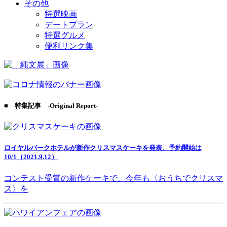
その他
特選映画
デートプラン
特選グルメ
便利リンク集
■ 特集記事 -Original Report-
ロイヤルパークホテルが新作クリスマスケーキを発表、予約開始は
10/1（2021.9.12）
コンテスト受賞の新作ケーキで、今年も〈おうちでクリスマ
ス〉を