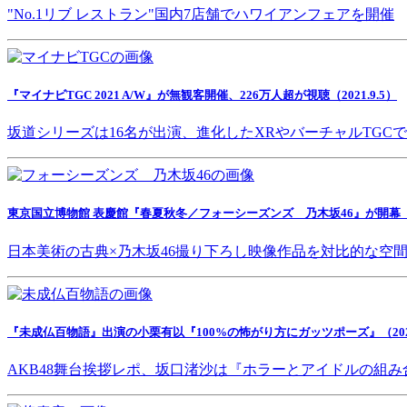
"No.1リブ レストラン"国内7店舗でハワイアンフェアを開催
『マイナビTGC 2021 A/W』が無観客開催、226万人超が視聴（2021.9.5）
坂道シリーズは16名が出演、進化したXRやバーチャルTGC
東京国立博物館 表慶館『春夏秋冬／フォーシーズンズ 乃木坂46』が開幕（202
日本美術の古典×乃木坂46撮り下ろし映像作品を対比的な空
『未成仏百物語』出演の小栗有以『100%の怖がり方にガッツポーズ』（2021.
AKB48舞台挨拶レポ、坂口渚沙は『ホラーとアイドルの組