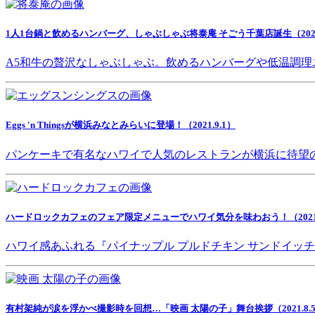
1人1台鍋と飲めるハンバーグ、しゃぶしゃぶ将泰庵 そごう千葉店誕生（2021.
A5和牛の贅沢なしゃぶしゃぶ。飲めるハンバーグや低温調理
Eggs 'n Thingsが横浜みなとみらいに登場！（2021.9.1）
パンケーキで有名なハワイで人気のレストランが横浜に待望
ハードロックカフェのフェア限定メニューでハワイ気分を味わおう！（2021.8
ハワイ感あふれる『パイナップル プルドチキン サンドイッ
有村架純が涙を浮かべ撮影時を回想…「映画 太陽の子」舞台挨拶（2021.8.