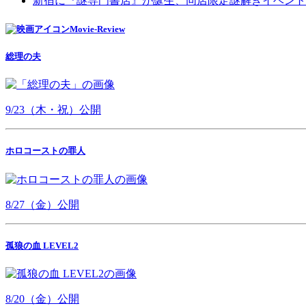
新宿に『謎専門書店』が誕生、同店限定謎解きイベント
Movie-Review
総理の夫
9/23（木・祝）公開
ホロコーストの罪人
8/27（金）公開
孤狼の血 LEVEL2
8/20（金）公開