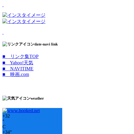
date-navi link
■ リンク集TOP
■ Yahoo!天気
■ NAVITIME
■ 映画.com
weather
+
32
°
C
+
34°