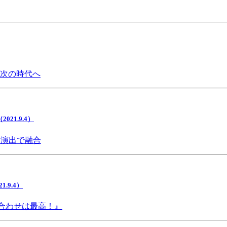
で次の時代へ
1.9.4）
間演出で融合
9.4）
み合わせは最高！』