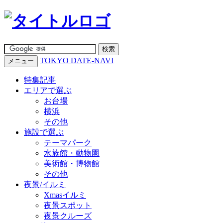
TOKYO DATE-NAVI
メニュー
特集記事
エリアで選ぶ
お台場
横浜
その他
施設で選ぶ
テーマパーク
水族館・動物園
美術館・博物館
その他
夜景/イルミ
Xmasイルミ
夜景スポット
夜景クルーズ