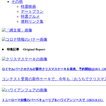
その他
特選映画
デートプラン
特選グルメ
便利リンク集
■ 特集記事 -Original Report-
ロイヤルパークホテルが新作クリスマスケーキを発表、予約開始は10/1（2021
コンテスト受賞の新作ケーキで、今年も〈おうちでクリスマ
トニーローマ自慢のバーベキューリブをハワイアンソースで（2021.9.11）