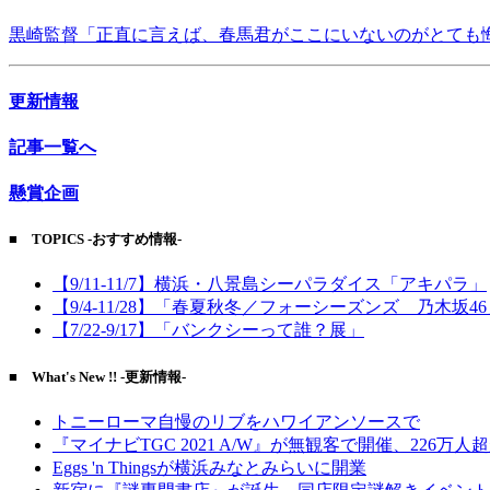
黒崎監督「正直に言えば、春馬君がここにいないのがとても
更新情報
記事一覧へ
懸賞企画
■ TOPICS -おすすめ情報-
【9/11-11/7】横浜・八景島シーパラダイス「アキパラ」
【9/4-11/28】「春夏秋冬／フォーシーズンズ 乃木坂4
【7/22-9/17】「バンクシーって誰？展」
■ What's New !! -更新情報-
トニーローマ自慢のリブをハワイアンソースで
『マイナビTGC 2021 A/W』が無観客で開催、226万人
Eggs 'n Thingsが横浜みなとみらいに開業