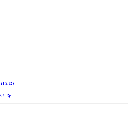
.9.12）
ス〉を