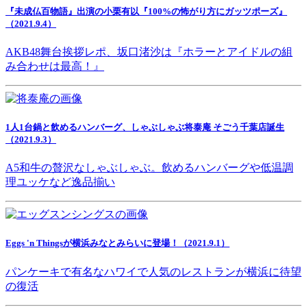
『未成仏百物語』出演の小栗有以『100%の怖がり方にガッツポーズ』
（2021.9.4）
AKB48舞台挨拶レポ、坂口渚沙は『ホラーとアイドルの組
み合わせは最高！』
1人1台鍋と飲めるハンバーグ、しゃぶしゃぶ将泰庵 そごう千葉店誕生
（2021.9.3）
A5和牛の贅沢なしゃぶしゃぶ。飲めるハンバーグや低温調
理ユッケなど逸品揃い
Eggs 'n Thingsが横浜みなとみらいに登場！（2021.9.1）
パンケーキで有名なハワイで人気のレストランが横浜に待望
の復活