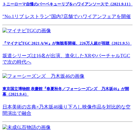
トニーローマ自慢のバーベキューリブをハワイアンソースで（2021.9.11）
"No.1リブ レストラン"国内7店舗でハワイアンフェアを開催
『マイナビTGC 2021 A/W』が無観客開催、226万人超が視聴（2021.9.5）
坂道シリーズは16名が出演、進化したXRやバーチャルTGC
で次の時代へ
東京国立博物館 表慶館『春夏秋冬／フォーシーズンズ 乃木坂46』が開
幕（2021.9.4）
日本美術の古典×乃木坂46撮り下ろし映像作品を対比的な空
間演出で融合