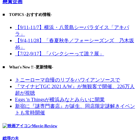
懸賞企画
■ TOPICS -おすすめ情報-
【9/11-11/7】横浜・八景島シーパラダイス「アキパ
ラ」
【9/4-11/28】「春夏秋冬／フォーシーズンズ 乃木坂
46」
【7/22-9/17】「バンクシーって誰？展」
■ What's New !! -更新情報-
トニーローマ自慢のリブをハワイアンソースで
『マイナビTGC 2021 A/W』が無観客で開催、226万人
超が視聴
Eggs 'n Thingsが横浜みなとみらいに開業
新宿に『謎専門書店』が誕生、同店限定謎解きイベン
トも常時開催
Movie-Review
総理の夫