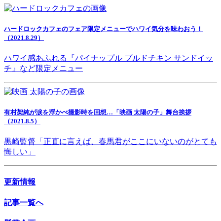
ハードロックカフェのフェア限定メニューでハワイ気分を味わおう！
（2021.8.29）
ハワイ感あふれる『パイナップル プルドチキン サンドイッ
チ』など限定メニュー
有村架純が涙を浮かべ撮影時を回想…「映画 太陽の子」舞台挨拶
（2021.8.5）
黒崎監督「正直に言えば、春馬君がここにいないのがとても
悔しい」
更新情報
記事一覧へ