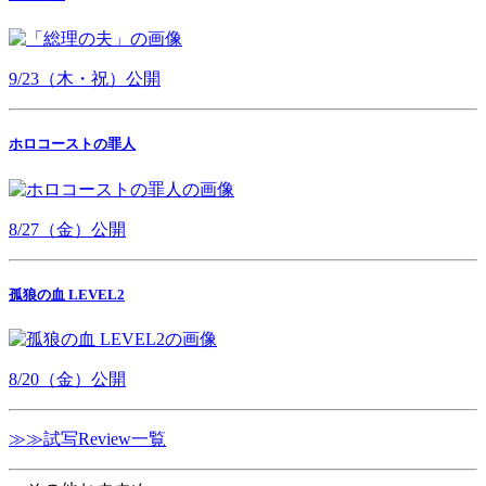
9/23（木・祝）公開
ホロコーストの罪人
8/27（金）公開
孤狼の血 LEVEL2
8/20（金）公開
≫≫試写Review一覧