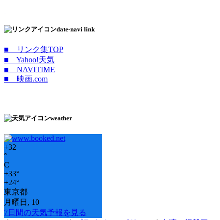
date-navi link
■ リンク集TOP
■ Yahoo!天気
■ NAVITIME
■ 映画.com
weather
+
32
°
C
+
33°
+
24°
東京都
月曜日, 10
7日間の天気予報を見る