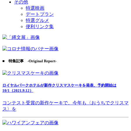
その他
特選映画
デートプラン
特選グルメ
便利リンク集
■ 特集記事 -Original Report-
ロイヤルパークホテルが新作クリスマスケーキを発表、予約開始は
10/1（2021.9.12）
コンテスト受賞の新作ケーキで、今年も〈おうちでクリスマ
ス〉を