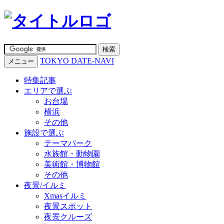
TOKYO DATE-NAVI
メニュー
特集記事
エリアで選ぶ
お台場
横浜
その他
施設で選ぶ
テーマパーク
水族館・動物園
美術館・博物館
その他
夜景/イルミ
Xmasイルミ
夜景スポット
夜景クルーズ