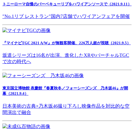
トニーローマ自慢のバーベキューリブをハワイアンソースで（2021.9.11）
"No.1リブ レストラン"国内7店舗でハワイアンフェアを開催
『マイナビTGC 2021 A/W』が無観客開催、226万人超が視聴（2021.9.5）
坂道シリーズは16名が出演、進化したXRやバーチャルTGC
で次の時代へ
東京国立博物館 表慶館『春夏秋冬／フォーシーズンズ 乃木坂46』が開
幕（2021.9.4）
日本美術の古典×乃木坂46撮り下ろし映像作品を対比的な空
間演出で融合