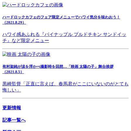
ハードロックカフェのフェア限定メニューでハワイ気分を味わおう！
（2021.8.29）
ハワイ感あふれる『パイナップル プルドチキン サンドイッ
チ』など限定メニュー
有村架純が涙を浮かべ撮影時を回想…「映画 太陽の子」舞台挨拶
（2021.8.5）
黒崎監督「正直に言えば、春馬君がここにいないのがとても
悔しい」
更新情報
記事一覧へ