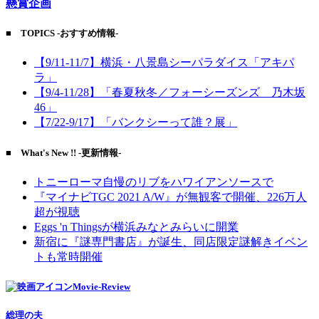
懸賞企画
■ TOPICS -おすすめ情報-
【9/11-11/7】横浜・八景島シーパラダイス「アキパ
ラ」
【9/4-11/28】「春夏秋冬／フォーシーズンズ 乃木坂
46」
【7/22-9/17】「バンクシーって誰？展」
■ What's New !! -更新情報-
トニーローマ自慢のリブをハワイアンソースで
『マイナビTGC 2021 A/W』が無観客で開催、226万人
超が視聴
Eggs 'n Thingsが横浜みなとみらいに開業
新宿に『謎専門書店』が誕生、同店限定謎解きイベン
トも常時開催
Movie-Review
総理の夫