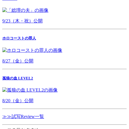
9/23（木・祝）公開
ホロコーストの罪人
8/27（金）公開
孤狼の血 LEVEL2
8/20（金）公開
≫≫試写Review一覧