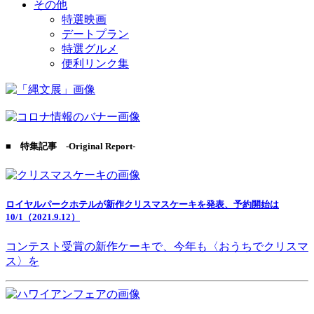
その他
特選映画
デートプラン
特選グルメ
便利リンク集
■ 特集記事 -Original Report-
ロイヤルパークホテルが新作クリスマスケーキを発表、予約開始は
10/1（2021.9.12）
コンテスト受賞の新作ケーキで、今年も〈おうちでクリスマ
ス〉を