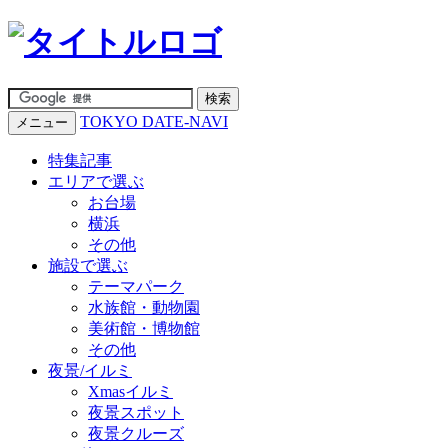
TOKYO DATE-NAVI
メニュー
特集記事
エリアで選ぶ
お台場
横浜
その他
施設で選ぶ
テーマパーク
水族館・動物園
美術館・博物館
その他
夜景/イルミ
Xmasイルミ
夜景スポット
夜景クルーズ