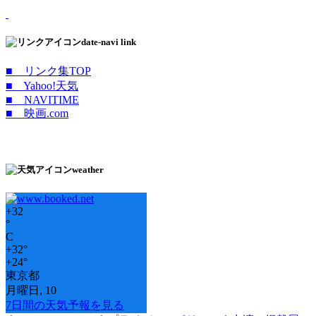
date-navi link
■ リンク集TOP
■ Yahoo!天気
■ NAVITIME
■ 映画.com
weather
+
32
°
C
+
32°
+
24°
東京都
月曜日, 10
7日間の天気予報を見る