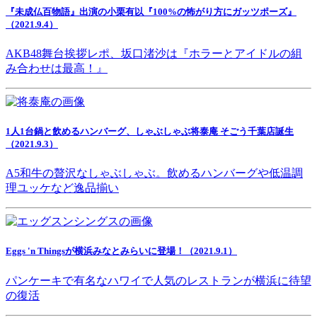
『未成仏百物語』出演の小栗有以『100%の怖がり方にガッツポーズ』
（2021.9.4）
AKB48舞台挨拶レポ、坂口渚沙は『ホラーとアイドルの組
み合わせは最高！』
1人1台鍋と飲めるハンバーグ、しゃぶしゃぶ将泰庵 そごう千葉店誕生
（2021.9.3）
A5和牛の贅沢なしゃぶしゃぶ。飲めるハンバーグや低温調
理ユッケなど逸品揃い
Eggs 'n Thingsが横浜みなとみらいに登場！（2021.9.1）
パンケーキで有名なハワイで人気のレストランが横浜に待望
の復活