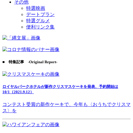
その他
特選映画
デートプラン
特選グルメ
便利リンク集
■ 特集記事 -Original Report-
ロイヤルパークホテルが新作クリスマスケーキを発表、予約開始は
10/1（2021.9.12）
コンテスト受賞の新作ケーキで、今年も〈おうちでクリスマ
ス〉を