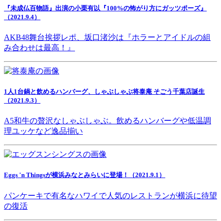
『未成仏百物語』出演の小栗有以『100%の怖がり方にガッツポーズ』
（2021.9.4）
AKB48舞台挨拶レポ、坂口渚沙は『ホラーとアイドルの組
み合わせは最高！』
1人1台鍋と飲めるハンバーグ、しゃぶしゃぶ将泰庵 そごう千葉店誕生
（2021.9.3）
A5和牛の贅沢なしゃぶしゃぶ。飲めるハンバーグや低温調
理ユッケなど逸品揃い
Eggs 'n Thingsが横浜みなとみらいに登場！（2021.9.1）
パンケーキで有名なハワイで人気のレストランが横浜に待望
の復活