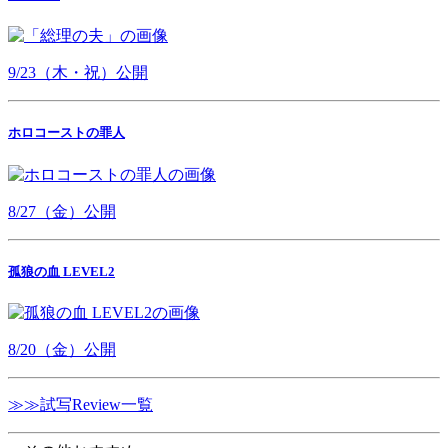
9/23（木・祝）公開
ホロコーストの罪人
8/27（金）公開
孤狼の血 LEVEL2
8/20（金）公開
≫≫試写Review一覧