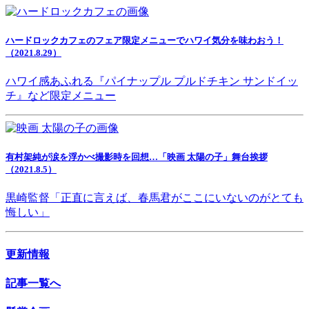
ハードロックカフェのフェア限定メニューでハワイ気分を味わおう！
（2021.8.29）
ハワイ感あふれる『パイナップル プルドチキン サンドイッ
チ』など限定メニュー
有村架純が涙を浮かべ撮影時を回想…「映画 太陽の子」舞台挨拶
（2021.8.5）
黒崎監督「正直に言えば、春馬君がここにいないのがとても
悔しい」
更新情報
記事一覧へ