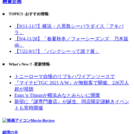
懸賞企画
■ TOPICS -おすすめ情報-
【9/11-11/7】横浜・八景島シーパラダイス「アキパ
ラ」
【9/4-11/28】「春夏秋冬／フォーシーズンズ 乃木坂
46」
【7/22-9/17】「バンクシーって誰？展」
■ What's New !! -更新情報-
トニーローマ自慢のリブをハワイアンソースで
『マイナビTGC 2021 A/W』が無観客で開催、226万人
超が視聴
Eggs 'n Thingsが横浜みなとみらいに開業
新宿に『謎専門書店』が誕生、同店限定謎解きイベン
トも常時開催
Movie-Review
総理の夫