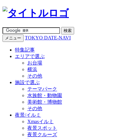
TOKYO DATE-NAVI
メニュー
特集記事
エリアで選ぶ
お台場
横浜
その他
施設で選ぶ
テーマパーク
水族館・動物園
美術館・博物館
その他
夜景/イルミ
Xmasイルミ
夜景スポット
夜景クルーズ