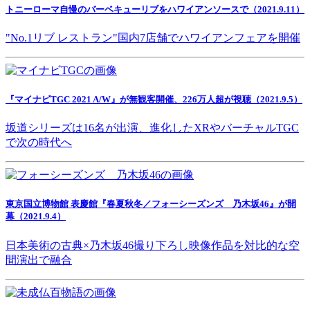
トニーローマ自慢のバーベキューリブをハワイアンソースで（2021.9.11）
"No.1リブ レストラン"国内7店舗でハワイアンフェアを開催
『マイナビTGC 2021 A/W』が無観客開催、226万人超が視聴（2021.9.5）
坂道シリーズは16名が出演、進化したXRやバーチャルTGC
で次の時代へ
東京国立博物館 表慶館『春夏秋冬／フォーシーズンズ 乃木坂46』が開
幕（2021.9.4）
日本美術の古典×乃木坂46撮り下ろし映像作品を対比的な空
間演出で融合