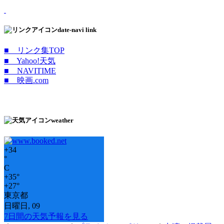
date-navi link
■ リンク集TOP
■ Yahoo!天気
■ NAVITIME
■ 映画.com
weather
+
34
°
C
+
35°
+
27°
東京都
日曜日, 09
7日間の天気予報を見る